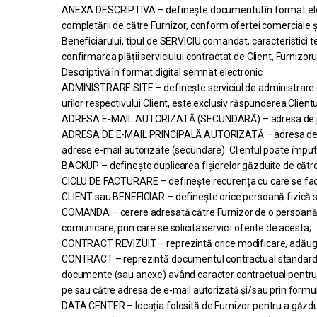
ANEXA DESCRIPTIVA – definește documentul în format electr
completării de către Furnizor, conform ofertei comerciale și
Beneficiarului, tipul de SERVICIU comandat, caracteristici te
confirmarea plății serviciului contractat de Client, Furnizor
Descriptivă în format digital semnat electronic.
ADMINISTRARE SITE – definește serviciul de administrare de 
urilor respectivului Client, este exclusiv răspunderea Clientul
ADRESA E-MAIL AUTORIZATĂ (SECUNDARĂ) – adresa de pe ca
ADRESA DE E-MAIL PRINCIPALĂ AUTORIZATĂ – adresa de email
adrese e-mail autorizate (secundare). Clientul poate împut
BACKUP – definește duplicarea fișierelor găzduite de către C
CICLU DE FACTURARE – definește recurența cu care se fact
CLIENT sau BENEFICIAR – definește orice persoană fizică sa
COMANDA – cerere adresată către Furnizor de o persoană fiz
comunicare, prin care se solicita servicii oferite de acesta;
CONTRACT REVIZUIT – reprezintă orice modificare, adăugire,
CONTRACT – reprezintă documentul contractual standard Sec
documente (sau anexe) având caracter contractual pentru ca
pe sau către adresa de e-mail autorizată și/sau prin formula
DATA CENTER – locația folosită de Furnizor pentru a găzdui 