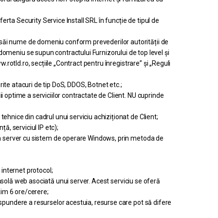
erta Security Service Install SRL în funcție de tipul de
 săi nume de domeniu conform prevederilor autorității de
eniu se supun contractului Furnizorului de top level și
rotld.ro, secțiile „Contract pentru înregistrare” și „Reguli
rite atacuri de tip DoS, DDOS, Botnet etc.;
 optime a serviciilor contractate de Client. NU cuprinde
hnice din cadrul unui serviciu achiziționat de Client;
ță, serviciul IP etc);
 un server cu sistem de operare Windows, prin metoda de
p internet protocol;
consolă web asociată unui server. Acest serviciu se oferă
xim 6 ore/cerere;
spundere a resurselor acestuia, resurse care pot să difere