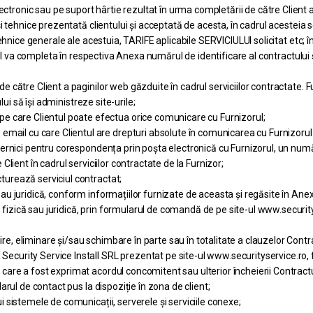
onic sau pe suport hârtie rezultat în urma completării de către Client 
 tehnice prezentată clientului și acceptată de acesta, în cadrul acesteia 
hnice generale ale acestuia, TARIFE aplicabile SERVICIULUI solicitat etc; în 
ul va completa în respectiva Anexa numărul de identificare al contractului ș
către Client a paginilor web găzduite în cadrul serviciilor contractate. Fu
ui să își administreze site-urile;
re Clientul poate efectua orice comunicare cu Furnizorul;
 cu care Clientul are drepturi absolute în comunicarea cu Furnizorul și
ernici pentru corespondența prin poșta electronică cu Furnizorul, un num
lient în cadrul serviciilor contractate de la Furnizor;
urează serviciul contractat;
u juridică, conform informațiilor furnizate de aceasta și regăsite în Anex
ică sau juridică, prin formularul de comandă de pe site-ul www.securityse
 eliminare și/sau schimbare în parte sau în totalitate a clauzelor Contra
urity Service Install SRL prezentat pe site-ul www.securityservice.ro, f
re a fost exprimat acordul concomitent sau ulterior încheierii Contractul
rul de contact pus la dispoziție în zona de client;
sistemele de comunicații, serverele și serviciile conexe;