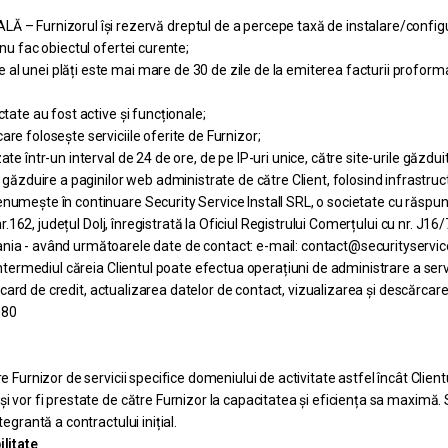
rnizorul își rezervă dreptul de a percepe taxă de instalare/configurare 
nu fac obiectul ofertei curente;
l unei plăți este mai mare de 30 de zile de la emiterea facturii proforma
tate au fost active și funcționale;
re folosește serviciile oferite de Furnizor;
e într-un interval de 24 de ore, de pe IP-uri unice, către site-urile găzduit
zduire a paginilor web administrate de către Client, folosind infrastruc
numește în continuare Security Service Install SRL, o societate cu răspund
 nr.162, județul Dolj, înregistrată la Oficiul Registrului Comerțului cu nr. 
- având următoarele date de contact: e-mail: contact@securityservice.r
 intermediul căreia Clientul poate efectua operațiuni de administrare a serv
in card de credit, actualizarea datelor de contact, vizualizarea și descărcar
080
e Furnizor de servicii specifice domeniului de activitate astfel încât Client
 vor fi prestate de către Furnizor la capacitatea și eficiența sa maximă. Ser
egrantă a contractului inițial.
ilitate