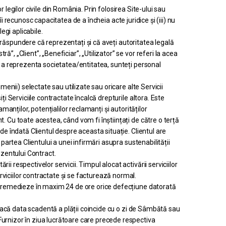
r legilor civile din România. Prin folosirea Site-ului sau
îi recunosc capacitatea de a încheia acte juridice și (iii) nu
egi aplicabile.
a răspundere că reprezentați și că aveți autoritatea legală
, „Client”, „Beneficiar”, „Utilizator” se vor referi la acea
e a reprezenta societatea/entitatea, sunteți personal
menii) selectate sau utilizate sau oricare alte Servicii
i Serviciile contractate încalcă drepturile altora. Este
manților, potențialilor reclamanți și autorităților
. Cu toate acestea, când vom fi înștiințați de către o terță
de îndată Clientul despre aceasta situație. Clientul are
partea Clientului a unei infirmări asupra sustenabilității
ezentului Contract.
 respectivelor servicii. Timpul alocat activării serviciilor
viciilor contractate și se facturează normal.
sa remedieze în maxim 24 de ore orice defecțiune datorată
 Dacă data scadentă a plății coincide cu o zi de Sâmbătă sau
Furnizor în ziua lucrătoare care precede respectiva