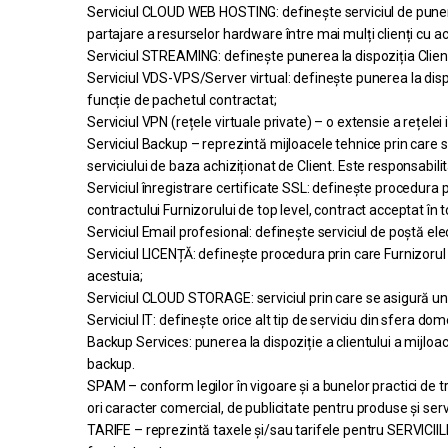
Serviciul CLOUD WEB HOSTING: definește serviciul de punere
partajare a resurselor hardware între mai mulți clienți cu ace
Serviciul STREAMING: definește punerea la dispoziția Clientu
Serviciul VDS-VPS/Server virtual: definește punerea la dispo
funcție de pachetul contractat;
Serviciul VPN (rețele virtuale private) – o extensie a rețel
Serviciul Backup – reprezintă mijloacele tehnice prin care se
serviciului de baza achiziționat de Client. Este responsabili
Serviciul înregistrare certificate SSL: definește procedura p
contractului Furnizorului de top level, contract acceptat în to
Serviciul Email profesional: definește serviciul de poștă e
Serviciul LICENȚĂ: definește procedura prin care Furnizorul î
acestuia;
Serviciul CLOUD STORAGE: serviciul prin care se asigură un s
Serviciul IT: definește orice alt tip de serviciu din sfera dom
Backup Services: punerea la dispoziție a clientului a mijlo
backup.
SPAM – conform legilor în vigoare și a bunelor practici d
ori caracter comercial, de publicitate pentru produse și servi
TARIFE – reprezintă taxele și/sau tarifele pentru SERVICIILE