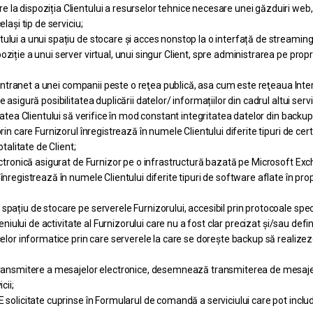
 la dispoziția Clientului a resurselor tehnice necesare unei găzduiri web
lași tip de serviciu;
lui a unui spațiu de stocare și acces nonstop la o interfață de streaming 
ziție a unui server virtual, unui singur Client, spre administrarea pe prop
ei intranet a unei companii peste o reţea publică, asa cum este reţeaua Inte
 asigură posibilitatea duplicării datelor/ informațiilor din cadrul altui ser
tatea Clientului să verifice în mod constant integritatea datelor din backup
rin care Furnizorul înregistrează în numele Clientului diferite tipuri de cer
talitate de Client;
lectronică asigurat de Furnizor pe o infrastructură bazată pe Microsoft Ex
nregistrează în numele Clientului diferite tipuri de software aflate în propr
pațiu de stocare pe serverele Furnizorului, accesibil prin protocoale spec
eniului de activitate al Furnizorului care nu a fost clar precizat și/sau defin
acelor informatice prin care serverele la care se dorește backup să realize
e transmitere a mesajelor electronice, desemnează transmiterea de mesaje
cii;
 solicitate cuprinse în Formularul de comandă a serviciului care pot include