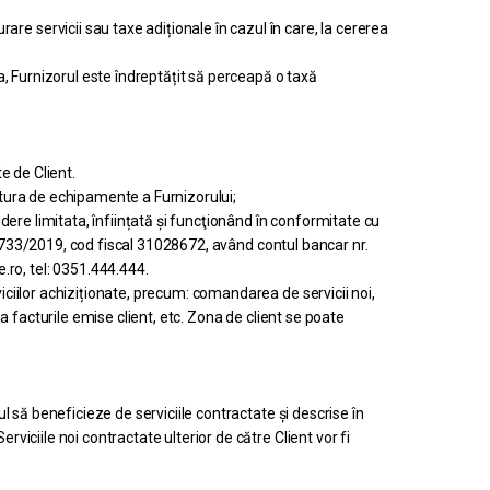
servicii sau taxe adiționale în cazul în care, la cererea
, Furnizorul este îndreptățit să perceapă o taxă
e de Client.
tura de echipamente a Furnizorului;
ere limitata, înființată și funcţionând în conformitate cu
J16/733/2019, cod fiscal 31028672, având contul bancar nr.
o, tel: 0351.444.444.
iciilor achiziționate, precum: comandarea de servicii noi,
ea facturile emise client, etc. Zona de client se poate
ul să beneficieze de serviciile contractate și descrise în
viciile noi contractate ulterior de către Client vor fi