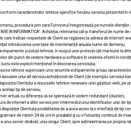
conform caracteristicilor tehnice specifice fiecărui serviciu prezentat în of
eniu, procedura prin care Furnizorul înregistrează pe numele clienților
N INFORMATICA”. Achiziția, reînnoirea cât și transferul de nume de dom
ale care trebuie respectate de Client se regăsesc la adresa de internet: www.
anunțat introducerea unei taxe de mentenanță anuala nume de domeniu.
echipamente și soluții tehnice, în scopul unei protecții cât mai bune la dife
or din punct de vedere hardware și software în vederea oferirii în condiții
t lucru este explicit menționat în descrierea serviciului;
esurse tehnice superioare unor anumite echipamente și/sau caracteristici te
 asociate unui alt serviciu achiziționat de Client (de exemplu: serviciul licen
dispoziția Clientului a resurselor tehnice necesare unei găzduiri web, pe
 același tip de serviciu;
r virtual, cu diferența că se operează în sistem redundant (cluster);
ra de internet a altor servicii prin intermediul unui identificator unic de ti
a dispoziție Clientului posibilitatea de a avea acces la o interfață de tip 
programare de minim 24 de ore în prealabil și cu o folosință continuă de ma
 unui server dedicat, unui singur Client, spre administrarea pe propria ră