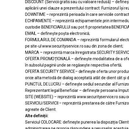
DISCOUNT (Servicii gratis sau cu valoare redusă) – definește 
aplicării unei clauze a prezentului contract. Furnizorul își r
DOWNTIME – reprezintă perioada în care serviciile contract
ECHIPAMENTE – reprezintă echipamentele prin intermediul c
custodie BENEFICIARULUI sau pot fi proprietatea BENEFICI
EMAIL – definește poșta electronică;
FORMULARUL DE COMANDA – reprezintă formularul electronic
pe site-ul www.securityservice.ro sau din zona de client;
MARCA – reprezintă marca înregistrata SECURITY SERVICE, 
OFERTA PROMOȚIONALĂ – definește modalitatea de a oferi par
în subsolul paginii unde se regăsește respectiva ofertă;
OFERTA SECURITY SERVICE– definește oferta unor produse sau
orice alta metodă de dialog acceptată atât de client cât și de
PUNCTUL DE LUCRU – definește sediul secundar al Furnizoru
Reprezentant legal Beneficiar – definește persoana împutern
SITE (WEBSITE) – reprezintă www.securityservice.ro sau or
SERVICIU/SERVICII – reprezintă prestarea de către Furnizor 
agreate de Client.
Alte definiții:
Serviciul COLOCARE: definește punerea la dispoziția Clientu
administrarea pe propria răspundere a resurselor acestuia, 