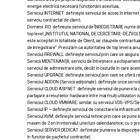
energie electrică necesară funcționării acestuia;
Serviciul INTERNET: definește serviciul de acces în internet 
serviciu contractat de client;
Domenii .RO: definește serviciul de ÎNREGISTRARE nume dom
top level „INSTITUTUL NATIONAL DE CERCETARE-DEZVOLTARE I
este acceptat în totalitate de Client, iar clauzele contractu
de înregistrare”. Precizăm ca autoritatea de top level a 
Serviciul FIREWALL: definește serviciul prin care se asigura 
Servicii MENTENANȚĂ: serviciu de întreținere a echipamentel
serviciul de administrare site, decât în cazurile în care aces
Serviciul UPGRADE: definește serviciul prin care se oferă r
Serviciul ADDON (Servicii adiționale): definește orice servicii
Serviciul CLOUD ASP.NET: definește serviciul de punere la 
partajare a resurselor hardware între mai mulți utilizatori cu
Serviciul CLOUD VMWARE: similar cu serviciul VDS-VPS/Serve
Serviciul IP – definește serviciul de conectare la infrastructu
Serviciul KVM: definește serviciul tehnic prin care se pune l
maxim de 2 ori în intervalul unei luni calendaristice, cu o 
Serviciul SERVER DEDICAT: definește punerea la dispoziție a
în funcție de pachetul contractat;