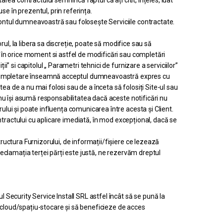
rea contractului semnifică faptul că ați citit, înțeles, luat
use în prezentul, prin referința.
contul dumneavoastră sau folosește Serviciile contractate.
orul, la libera sa discreție, poate să modifice sau să
, în orice moment si astfel de modificări sau completări
i” si capitolul „ Parametri tehnici de furnizare a serviciilor”
sau completare înseamnă acceptul dumneavoastră expres cu
atea de a nu mai folosi sau de a înceta să folosiți Site-ul sau
i nu își asumă responsabilitatea dacă aceste notificări nu
ului și poate influența comunicarea între acesta și Client.
contractului cu aplicare imediată, în mod excepțional, dacă se
tructura Furnizorului, de informații/fișiere ce lezează
reclamația terței părți este justă, ne rezervăm dreptul
Security Service Install SRL astfel încât să se pună la
u-cloud/spațiu-stocare și să beneficieze de acces