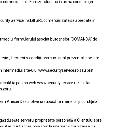
ici comerciale ale Furnizorului, sau în urma consecinței
rity Service Install SRL comercializate sau predate în
termediul formularului asociat butoanelor “COMANDĂ” de
icii, termeni și condiții așa cum sunt prezentate pe site
 intermediul site-ului www.securityservice.ro sau prin
ificată îa pagina web www.securityservice.ro/contact;
nizorul.
orm Anexei Descriptive și supusă termenelor și condițiilor
 găzduiește serverul proprietate personală a Clientului spre
orul asigură acces non-stop la internet și furnizarea cu