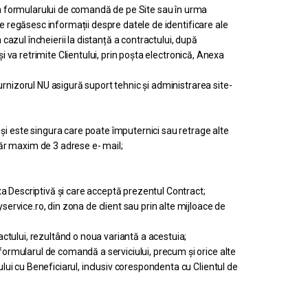
a formularului de comandă de pe Site sau în urma
se regăsesc informații despre datele de identificare ale
cazul încheierii la distanță a contractului, după
i va retrimite Clientului, prin poșta electronică, Anexa
rnizorul NU asigură suport tehnic și administrarea site-
 este singura care poate împuternici sau retrage alte
ăr maxim de 3 adrese e- mail;
a Descriptivă și care acceptă prezentul Contract;
rvice.ro, din zona de client sau prin alte mijloace de
ctului, rezultând o noua variantă a acestuia;
ormularul de comandă a serviciului, precum și orice alte
ui cu Beneficiarul, inclusiv corespondenta cu Clientul de