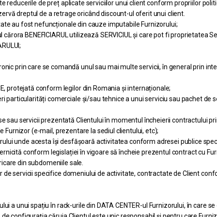
reducerile de preț aplicate serviciilor unui client conform propriilor polit
ezervă dreptul de a retrage oricând discount-ul oferit unui client.
ate au fost nefuncționale din cauze imputabile Furnizorului;
ărora BENEFICIARUL utilizează SERVICIUL și care pot fi proprietatea Secu
ARULUI;
 prin care se comandă unul sau mai multe servicii, în general prin in
protejată conform legilor din Romania și internaționale;
ticularități comerciale și/sau tehnice a unui serviciu sau pachet de serv
 servicii prezentată Clientului în momentul încheierii contractului prin
 Furnizor (e-mail, prezentare la sediul clientului, etc);
lui unde acesta își desfășoară activitatea conform adresei publice spec
icită conform legislației în vigoare să încheie prezentul contract cu Fur
icare din subdomeniile sale.
de servicii specifice domeniului de activitate, contractate de Client conf
lui a unui spațiu în rack-urile din DATA CENTER-ul Furnizorului, în care se
de configurația căruia Clientul este unic responsabil și pentru care Furniz