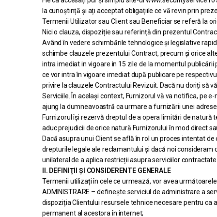
Fie ca accesați pur și simplu site-ul www.securityservice.ro s
la cunoștință și ați acceptat obligațiile ce vă revin prin pre
Termenii Utilizator sau Client sau Beneficiar se referă la 
Nici o clauza, dispoziție sau referință din prezentul Contrac
Având în vedere schimbările tehnologice și legislative rapide,
schimbe clauzele prezentului Contract, precum și orice alte 
intra imediat in vigoare in 15 zile de la momentul publicării 
ce vor intra în vigoare imediat după publicare pe respecti
privire la clauzele Contractului Revizuit. Dacă nu doriți să v
Serviciile. În același context, Furnizorul vă va notifica, pe
ajung la dumneavoastră ca urmare a furnizării unei adrese de
Furnizorul își rezervă dreptul de a opera limitări de natură 
aduc prejudicii de orice natură Furnizorului în mod direct sa
Dacă asupra unui Client se află în rol un proces intentat de 
drepturile legale ale reclamantului și dacă noi consideram ca
unilateral de a aplica restricții asupra serviciilor contracta
II. DEFINIŢII ȘI CONSIDERENTE GENERALE
Termenii utilizați în cele ce urmează, vor avea următoarele 
ADMINISTRARE – definește serviciul de administrare a serve
dispoziția Clientului resursele tehnice necesare pentru ca 
permanent al acestora în internet;