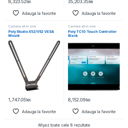
8,323.52
lei
35,203.35
lei
Adauga la favorite
Adauga la favorite
Camera all in one
Camera all in one
Poly Studio X52/V52 VESA
Poly TC10 Touch Controller
Mount
Black
1,747.05
lei
8,152.09
lei
Adauga la favorite
Adauga la favorite
Afișez toate cele 8 rezultate