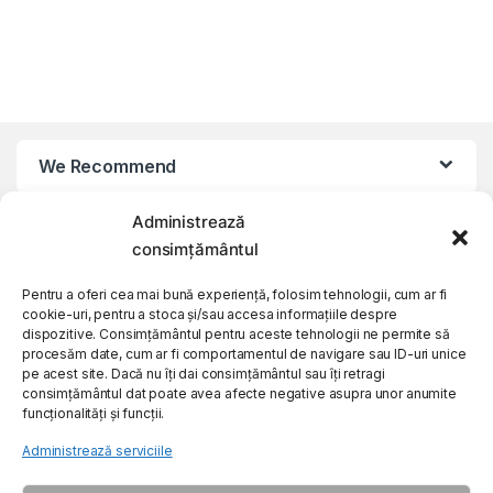
We Recommend
Administrează
My Account
consimțământul
Customer Care
Pentru a oferi cea mai bună experiență, folosim tehnologii, cum ar fi
cookie-uri, pentru a stoca și/sau accesa informațiile despre
dispozitive. Consimțământul pentru aceste tehnologii ne permite să
procesăm date, cum ar fi comportamentul de navigare sau ID-uri unice
About Us
pe acest site. Dacă nu îți dai consimțământul sau îți retragi
consimțământul dat poate avea afecte negative asupra unor anumite
funcționalități și funcții.
Administrează serviciile