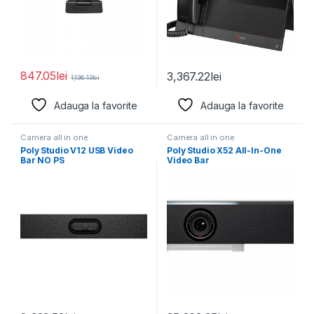
847.05
lei
3,367.22
lei
1,136.13
lei
Adauga la favorite
Adauga la favorite
Camera all in one
Camera all in one
Poly Studio V12 USB Video
Poly Studio X52 All-In-One
Bar NO PS
Video Bar