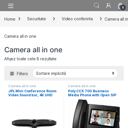
Skip to navigation
Skip to content
0
Home
Securitate
Video conferinta
Camera all i
Camera all in one
Camera all in one
Afișez toate cele 8 rezultate
Filters
Camera all in one
Camera all in one
JPL Mini Conference Room
Poly CCX 700 Business
Video Sound bar, 4K UHD
Media Phone with Open SIP
3840
and