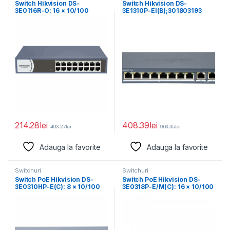
Switch Hikvision DS-
Switch Hikvision DS-
3E0116R-O: 16 × 10/100
3E1310P-EI(B);301803193
Mbps RJ45 Port,
214.28
lei
408.39
lei
493.27
lei
903.35
lei
Adauga la favorite
Adauga la favorite
Switchuri
Switchuri
Switch PoE Hikvision DS-
Switch PoE Hikvision DS-
3E0310HP-E(C): 8 × 10/100
3E0318P-E/M(C): 16 × 10/100
Mbps PoE port,2
Mbps PoE port,1×