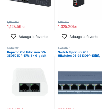
1,352.93
lei
1,598.31
lei
1,128.56
lei
1,325.20
lei
Adauga la favorite
Adauga la favorite
Switchuri
Switchuri
Repetor PoE Hikvision DS-
Switch 8 porturi POE
3E0503DP-E/R: 1 × Gigabit
Hikvision DS-3E1309P-EI(B),
PoE IN port
Smart Managed, 8 ×