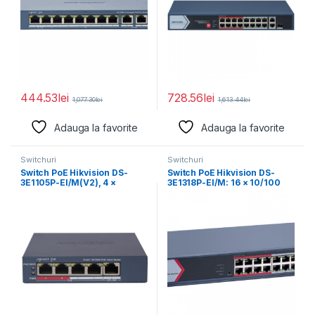
444.53
lei
728.56
lei
1,077.30
lei
1,613.44
lei
Adauga la favorite
Adauga la favorite
Switchuri
Switchuri
Switch PoE Hikvision DS-
Switch PoE Hikvision DS-
3E1105P-EI/M(V2), 4 ×
3E1318P-EI/M: 16 × 10/100
10/100 Mbps PoE port,1
Mbps PoE port,1