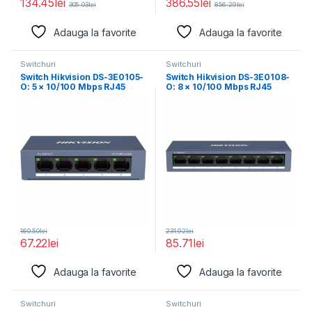
134.45
lei
386.55
lei
305.03
lei
856.29
lei
Adauga la favorite
Adauga la favorite
Switchuri
Switchuri
Switch Hikvision DS-3E0105-
Switch Hikvision DS-3E0108-
O: 5 × 10/100 Mbps RJ45
O: 8 × 10/100 Mbps RJ45
Port, tensiune
Port, tensiune
160.50
lei
231.92
lei
67.22
lei
85.71
lei
Adauga la favorite
Adauga la favorite
Switchuri
Switchuri