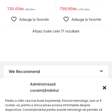
139.49
lei
799.99
lei
408.39
lei
1,772.26
lei
Adauga la favorite
Adauga la favorite
Afișez toate cele 17 rezultate
We Recommend
Administrează
My Account
consimțământul
Customer Care
Pentru a oferi cea mai bună experiență, folosim tehnologii, cum ar fi
cookie-uri, pentru a stoca și/sau accesa informațiile despre
dispozitive. Consimțământul pentru aceste tehnologii ne permite să