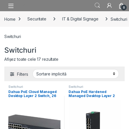
Skip to navigation
Skip to content
0
Home
Securitate
IT & Digital Signage
Switchuri
Switchuri
Switchuri
Afișez toate cele 17 rezultate
Filters
Switchuri
Switchuri
Dahua PoE Cloud Managed
Dahua PoE Hardened
Desktop Layer 2 Switch, 26
Managed Desktop Layer 2
Ports,
Switch, 12 Ports,