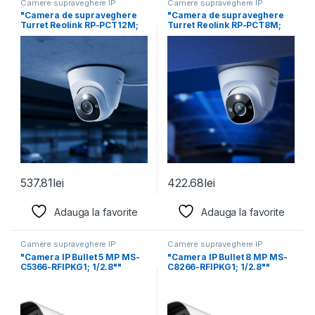
Camere supraveghere IP
Camere supraveghere IP
"Camera de supraveghere
"Camera de supraveghere
Turret Reolink RP-PCT12M;
Turret Reolink RP-PCT8M;
Senzor:1/2.49" CMOS Sensor
Senzor: 1/2.7"" CMOS
Rezolutie
Rezolutie
537.81
lei
422.68
lei
Adauga la favorite
Adauga la favorite
Camere supraveghere IP
Camere supraveghere IP
"Camera IP Bullet 5 MP MS-
"Camera IP Bullet 8 MP MS-
C5366-RFIPKG1; 1/2.8""
C8266-RFIPKG1; 1/2.8""
Progressive Scan CMOS;
Progressive Scan CMOS;