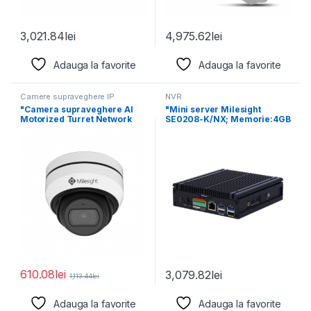
3,021.84
lei
4,975.62
lei
Adauga la favorite
Adauga la favorite
Camere supraveghere IP
NVR
"Camera supraveghere AI
"Mini server Milesight
Motorized Turret Network
SE0208-K/NX; Memorie:4GB
Camera MS-C2975-
LPDDR5 System operare:
RFPD(2.7-13.5MM), 5MP,
Linux Ubuntu
610.08
lei
3,079.82
lei
1,113.44
lei
Adauga la favorite
Adauga la favorite