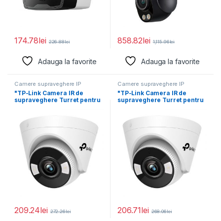
174.78
lei
858.82
lei
226.88
lei
1,115.96
lei
Adauga la favorite
Adauga la favorite
Camere supraveghere IP
Camere supraveghere IP
"TP-Link Camera IR de
"TP-Link Camera IR de
supraveghere Turret pentru
supraveghere Turret pentru
interior VIGIVIGI
interior VIGIVIGI
C440(2.8mm),
C440(4mm),
209.24
lei
206.71
lei
272.26
lei
268.06
lei