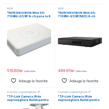
NVR
NVR
"NVR HIKVISION Mini DS-
"NVR HIKVISION Mini DS-
7108NI-Q1/8P 8-ch pana la 6
7108NI-Q1/8P/M(D) 8-ch
MP
pana la 6 MP
516.80
lei
489.91
lei
1,268.90
lei
1,309.24
lei
Adauga la favorite
Adauga la favorite
Camere supraveghere IP
Camere supraveghere IP
"TP-Link Camera IR de
"TP-Link Camera IR de
supraveghere Bullet pentru
supraveghere Bullet pentru
exterior VIGIC320I(4MM),
exterior VIGIC330(4MM),
Senzor
Senzor