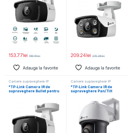
153.77
lei
209.24
lei
199.15
lei
272.26
lei
Adauga la favorite
Adauga la favorite
Camere supraveghere IP
Camere supraveghere IP
"TP-Link Camera IR de
"TP-Link Camera IR de
supraveghere Bullet pentru
supraveghere Pan/Tilt
exterior VIGIC330I(4MM),
pentru exterior VIGIVIGI
Senzor