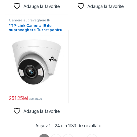
Adauga la favorite
Adauga la favorite
Camere supraveghere IP
"TP-Link Camera IR de
supraveghere Turret pentru
interior VIGIVIGI
C450(4mm),
251.25
lei
326.04
lei
Adauga la favorite
Afișez 1 - 24 din 1183 de rezultate