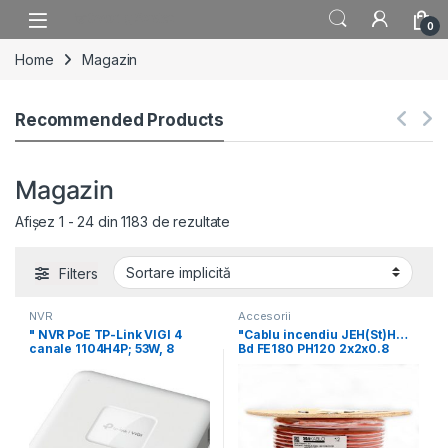
Skip to navigation
Skip to content
0
Home
Magazin
Recommended Products
Magazin
Afișez 1 - 24 din 1183 de rezultate
Filters
NVR
Accesorii
" NVR PoE TP-Link VIGI 4
"Cablu incendiu JEH(St)H…
canale 1104H4P; 53W, 8
Bd FE180 PH120 2x2x0.8
mm+0.8 , rezistenta