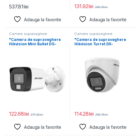
131.92
lei
537.81
lei
290.75
lei
Adauga la favorite
Adauga la favorite
Camere supraveghere
Camere supraveghere
"Camera de supraveghere
"Camera de supraveghere
Hikvision Mini Bullet DS-
Hikvision Turret DS-
2CE16K0T-LPFS(2.8mm)
2CE76K0T-LMFS(2.8MM)
5MP; Smart Hybrid
5MP; Smart Hybrid Light
122.68
lei
114.28
lei
271.42
lei
290.75
lei
Adauga la favorite
Adauga la favorite