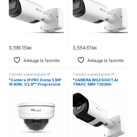
3,199.15
lei
3,554.61
lei
Adauga la favorite
Adauga la favorite
Camere supraveghere IP
Camere supraveghere IP
"Camera IP PRO Dome 5 MP
"CAMERA MILESIGHT AI
IR 50M; 1/2.8"" Progressive
TRAFIC 5MP TS5366-
X12RIPG1; 1/2.8""
Progressive Scan