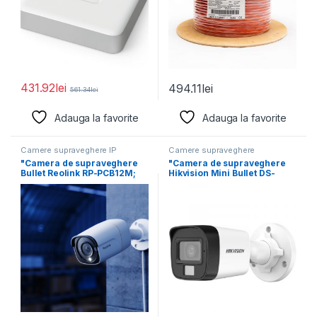
431.92
lei
494.11
lei
561.34
lei
Adauga la favorite
Adauga la favorite
Camere supraveghere IP
Camere supraveghere
"Camera de supraveghere
"Camera de supraveghere
Bullet Reolink RP-PCB12M;
Hikvision Mini Bullet DS-
Senzor:1/2.49" CMOS Sensor
2CE16K0T-LFS(2.8mm) 5MP;
Rezolutie
Smart Hybrid