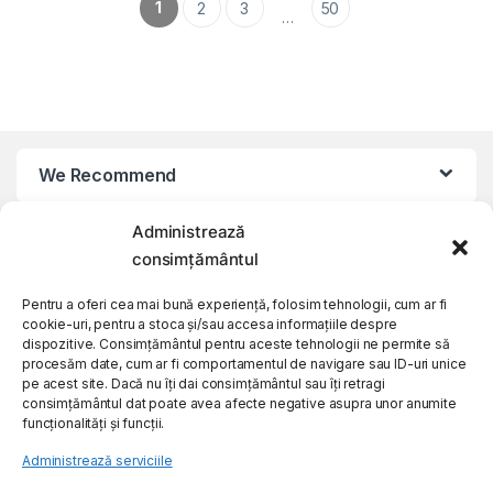
1
2
3
50
…
We Recommend
Administrează
My Account
consimțământul
Customer Care
Pentru a oferi cea mai bună experiență, folosim tehnologii, cum ar fi
cookie-uri, pentru a stoca și/sau accesa informațiile despre
dispozitive. Consimțământul pentru aceste tehnologii ne permite să
procesăm date, cum ar fi comportamentul de navigare sau ID-uri unice
About Us
pe acest site. Dacă nu îți dai consimțământul sau îți retragi
consimțământul dat poate avea afecte negative asupra unor anumite
funcționalități și funcții.
Administrează serviciile