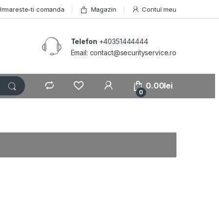
Urmareste-ti comanda
Magazin
Contul meu
Telefon
+40351444444
Email: contact@securityservice.ro
0.00
lei
0