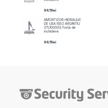
94.11
lei
AMORTIZOR HIDRAULIC
DE USA ISEO ARGINTIU
37L100003; Forță de
inchidere:
94.11
lei