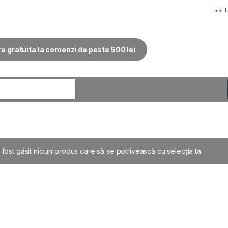
re gratuita la comenzi de peste 500 lei
r:
 fost găsit niciun produs care să se potrivească cu selecția ta.