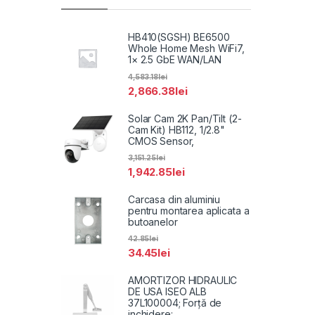
HB410(SGSH) BE6500
Whole Home Mesh WiFi7,
1× 2.5 GbE WAN/LAN
4,583.18
lei
2,866.38
lei
Solar Cam 2K Pan/Tilt (2-
Cam Kit) HB112, 1/2.8"
CMOS Sensor,
3,151.25
lei
1,942.85
lei
Carcasa din aluminiu
pentru montarea aplicata a
butoanelor
42.85
lei
34.45
lei
AMORTIZOR HIDRAULIC
DE USA ISEO ALB
37L100004; Forță de
inchidere: