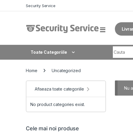
Skip to navigation
Skip to content
Security Service
Livra
Search fo
Toate Categoriile
Home
Uncategorized
Nu a
Afiseaza toate categoriile
No product categories exist.
Cele mai noi produse