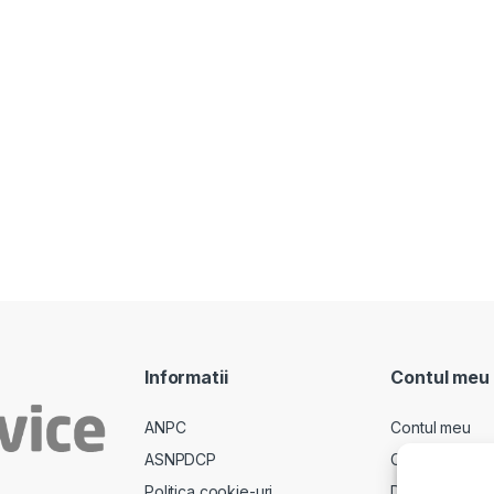
Informatii
Contul meu
ANPC
Contul meu
ASNPDCP
Comenzi
Politica cookie-uri
Descarcari