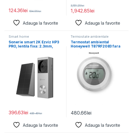
3,151.25
lei
124.36
lei
1,942.85
lei
194.95
lei
Adauga la favorite
Adauga la favorite
Smart home
Termostate ambientale
Sonerie smart 2K Ezviz HP3
Termostat ambiental
PRO, lentila fixa: 2.3mm,
Honeywell T87RF2083 fara
senzor:
fir si afisaj LCD, IP20,
396.63
lei
480.66
lei
439.49
lei
Adauga la favorite
Adauga la favorite