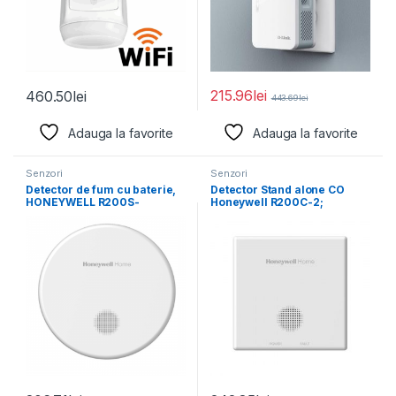
215.96
lei
460.50
lei
443.69
lei
Adauga la favorite
Adauga la favorite
Senzori
Senzori
Detector de fum cu baterie,
Detector Stand alone CO
HONEYWELL R200S-
Honeywell R200C-2;
2;Memorie alarmă,Durată de
Memorie alarmă,Durată de
serviciu
serviciu