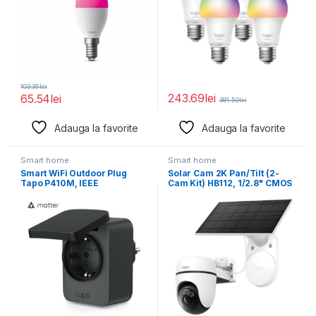
103.35
lei
243.69
lei
65.54
lei
381.50
lei
Adauga la favorite
Adauga la favorite
Smart home
Smart home
Smart WiFi Outdoor Plug
Solar Cam 2K Pan/Tilt (2-
Tapo P410M, IEEE
Cam Kit) HB112, 1/2.8" CMOS
802.11b/g/n, Bluetooth (for
Sensor,