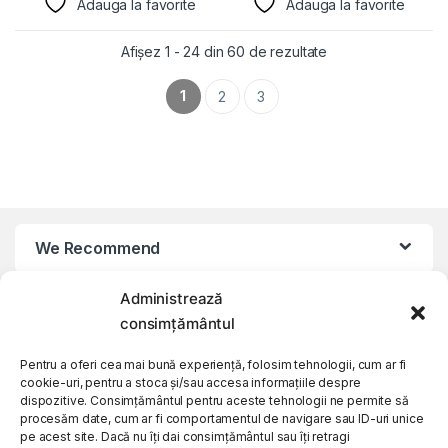
Adauga la favorite
Adauga la favorite
Afișez 1 - 24 din 60 de rezultate
1
2
3
We Recommend
Administrează
My Account
consimțământul
Customer Care
Pentru a oferi cea mai bună experiență, folosim tehnologii, cum ar fi
cookie-uri, pentru a stoca și/sau accesa informațiile despre
dispozitive. Consimțământul pentru aceste tehnologii ne permite să
procesăm date, cum ar fi comportamentul de navigare sau ID-uri unice
About Us
pe acest site. Dacă nu îți dai consimțământul sau îți retragi