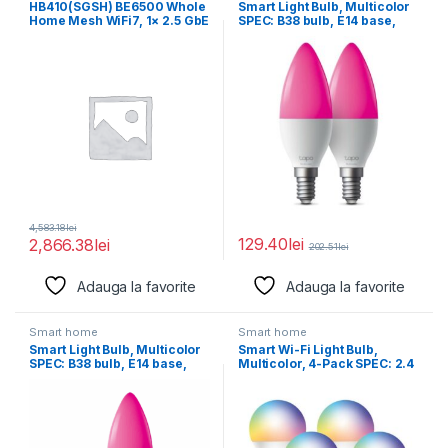
HB410(SGSH) BE6500 Whole
Smart Light Bulb, Multicolor
Home Mesh WiFi7, 1× 2.5 GbE
SPEC: B38 bulb, E14 base,
WAN/LAN
220~240
4,583.18
lei
129.40
lei
2,866.38
lei
202.51
lei
Adauga la favorite
Adauga la favorite
Smart home
Smart home
Smart Light Bulb, Multicolor
Smart Wi-Fi Light Bulb,
SPEC: B38 bulb, E14 base,
Multicolor, 4-Pack SPEC: 2.4
220~240
GHz, IEEE