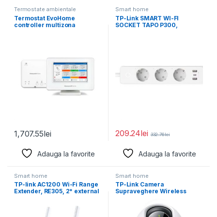
Termostate ambientale
Smart home
Termostat EvoHome
TP-Link SMART WI-FI
controller multizona
SOCKET TAPO P300,
wireless cu wi-fi, Honeywell
Protocol: IEEE 802.11b/g/n,
ATP921R3052; Touch
209.24
lei
1,707.55
lei
332.76
lei
Adauga la favorite
Adauga la favorite
Smart home
Smart home
TP-link AC1200 Wi-Fi Range
TP-Link Camera
Extender, RE305, 2* external
Supraveghere Wireless
antenna, IEEE802.11ac,
Pan/Tilt TC72, Senzor
Starlight Progressive Scan