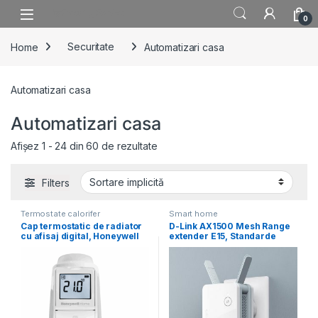
Skip to navigation
Skip to content
0
Home
Securitate
Automatizari casa
Automatizari casa
Automatizari casa
Afișez 1 - 24 din 60 de rezultate
Filters
Termostate calorifer
Smart home
Cap termostatic de radiator
D-Link AX1500 Mesh Range
cu afisaj digital, Honeywell
extender E15, Standarde
HR93EE; comunica
wireless: IEEE
802.11ax/ac/n/g/b/k/v/a/h,