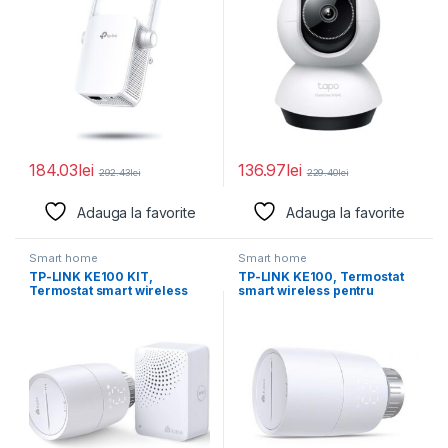
184.03
lei
136.97
lei
292.43
lei
229.40
lei
Adauga la favorite
Adauga la favorite
Smart home
Smart home
TP-LINK KE100 KIT,
TP-LINK KE100, Termostat
Termostat smart wireless
smart wireless pentru
pentru calorifer, 2.4 GHz
calorifer, 2.4 GHz Wi-Fi,