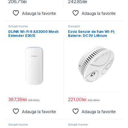
206.71
lei
242.85
lei
Adauga la favorite
Adauga la favorite
Smart home
Senzori
DLINK Wi-Fi 6 AX3000 Mesh
Ezviz Senzor de fum WI-FI;
Extender E30/E
Baterie: DC 3V Lithium
Battery
387.39
lei
221.00
lei
631.92
lei
252.09
lei
Adauga la favorite
Adauga la favorite
Smart home
Smart home