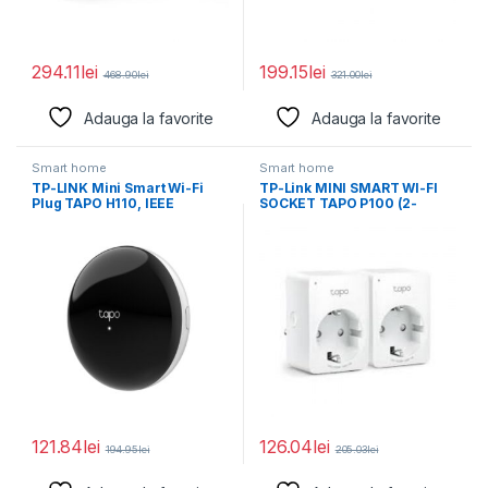
294.11
lei
199.15
lei
468.90
lei
321.00
lei
Adauga la favorite
Adauga la favorite
Smart home
Smart home
TP-LINK Mini Smart Wi-Fi
TP-Link MINI SMART WI-FI
Plug TAPO H110, IEEE
SOCKET TAPO P100 (2-
802.11b/g/n, 2.4
PACK), Protocol: IEEE
121.84
lei
126.04
lei
194.95
lei
205.03
lei