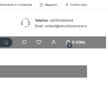
Urmareste-ti comanda
Magazin
Contul meu
Telefon
+40351444444
Email: contact@securityservice.ro
0.00
lei
0