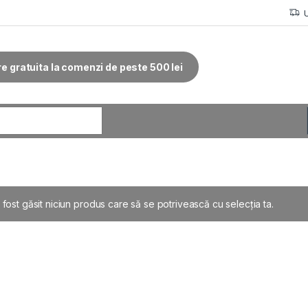
re gratuita la comenzi de peste 500 lei
r:
 fost găsit niciun produs care să se potrivească cu selecția ta.