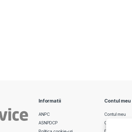
Informatii
Contul meu
ANPC
Contul meu
ASNPDCP
Comenzi
Politica cookie-uri
Descarcari