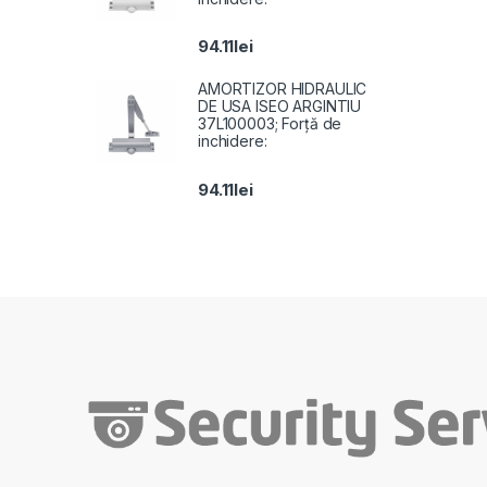
94.11
lei
AMORTIZOR HIDRAULIC
DE USA ISEO ARGINTIU
37L100003; Forță de
inchidere:
94.11
lei