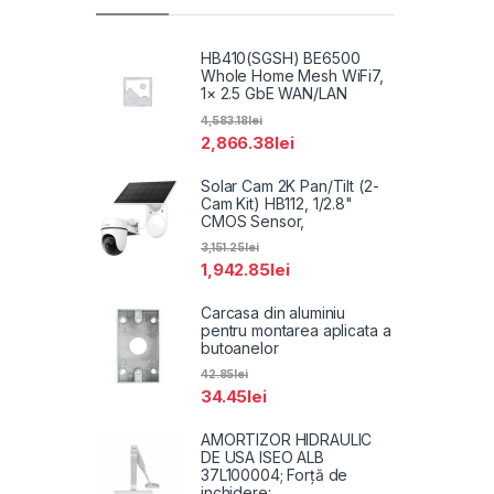
HB410(SGSH) BE6500
Whole Home Mesh WiFi7,
1× 2.5 GbE WAN/LAN
4,583.18
lei
2,866.38
lei
Solar Cam 2K Pan/Tilt (2-
Cam Kit) HB112, 1/2.8"
CMOS Sensor,
3,151.25
lei
1,942.85
lei
Carcasa din aluminiu
pentru montarea aplicata a
butoanelor
42.85
lei
34.45
lei
AMORTIZOR HIDRAULIC
DE USA ISEO ALB
37L100004; Forță de
inchidere: