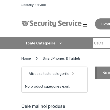
Skip to navigation
Skip to content
Security Service
Livra
Search fo
Toate Categoriile
Home
Smart Phones & Tablets
Nu a
Afiseaza toate categoriile
No product categories exist.
Cele mai noi produse