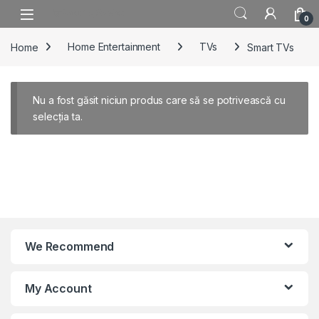
Skip to navigation
Skip to content
0
Home
Home Entertainment
TVs
Smart TVs
Nu a fost găsit niciun produs care să se potrivească cu
selecția ta.
We Recommend
My Account