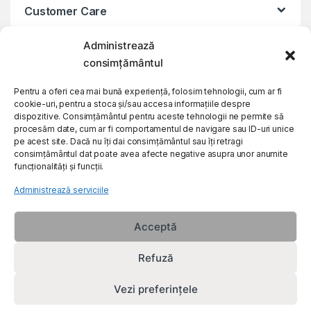
Customer Care
Administrează
About Us
consimțământul
Pentru a oferi cea mai bună experiență, folosim tehnologii, cum ar fi
cookie-uri, pentru a stoca și/sau accesa informațiile despre
dispozitive. Consimțământul pentru aceste tehnologii ne permite să
procesăm date, cum ar fi comportamentul de navigare sau ID-uri unice
pe acest site. Dacă nu îți dai consimțământul sau îți retragi
consimțământul dat poate avea afecte negative asupra unor anumite
funcționalități și funcții.
Administrează serviciile
Acceptă
Refuză
Vezi preferințele