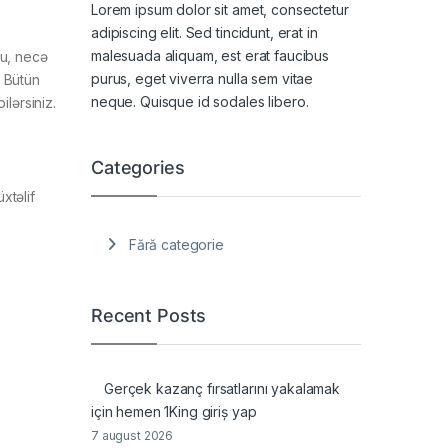
Lorem ipsum dolor sit amet, consectetur
adipiscing elit. Sed tincidunt, erat in
malesuada aliquam, est erat faucibus
nu, necə
purus, eget viverra nulla sem vitae
. Bütün
neque. Quisque id sodales libero.
lərsiniz.
Categories
xtəlif
Fără categorie
Recent Posts
Gerçek kazanç fırsatlarını yakalamak
için hemen 1King giriş yap
7 august 2026