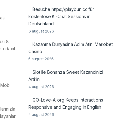
Besuche https://playbun.cc für
kostenlose KI-Chat Sessions in
sas
Deutschland
6 august 2026
azı 8
Kazanma Dunyasina Adim Atin: Mariobet
du daxil
Casino
5 august 2026
Slot ile Bonanza Sweet Kazancinizi
Artirin
“Mobil
4 august 2026
GO-Love-AI.org Keeps Interactions
Responsive and Engaging in English
arınızla
4 august 2026
şlayanlar