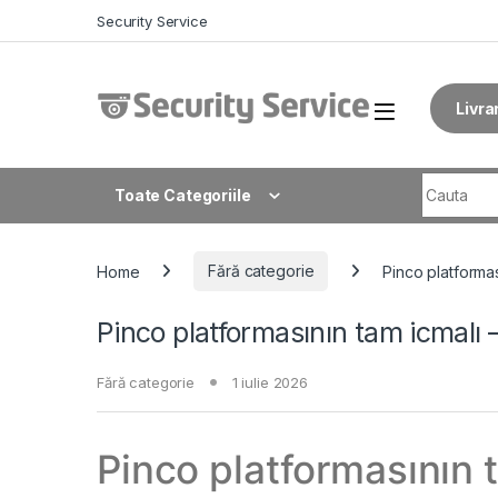
Skip to navigation
Skip to content
Security Service
Livra
Search fo
Toate Categoriile
Home
Fără categorie
Pinco platformas
Pinco platformasının tam icmalı
Fără categorie
1 iulie 2026
Pinco platformasının 