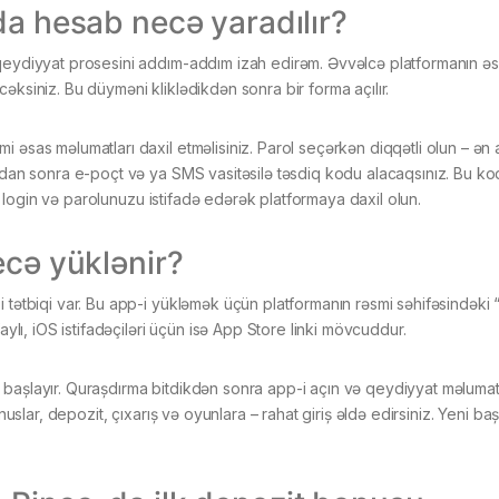
da hesab necə yaradılır?
 qeydiyyat prosesini addım-addım izah edirəm. Əvvəlcə platformanın ə
əksiniz. Bu düyməni kliklədikdən sonra bir forma açılır.
 əsas məlumatları daxil etməlisiniz. Parol seçərkən diqqətli olun – ən 
tdan sonra e-poçt və ya SMS vasitəsilə təsdiq kodu alacaqsınız. Bu ko
 – login və parolunuzu istifadə edərək platformaya daxil olun.
ecə yüklənir?
 tətbiqi var. Bu app-i yükləmək üçün platformanın rəsmi səhifəsindəki 
aylı, iOS istifadəçiləri üçün isə App Store linki mövcuddur.
başlayır. Quraşdırma bitdikdən sonra app-i açın və qeydiyyat məlumatl
nuslar, depozit, çıxarış və oyunlara – rahat giriş əldə edirsiniz. Yeni ba