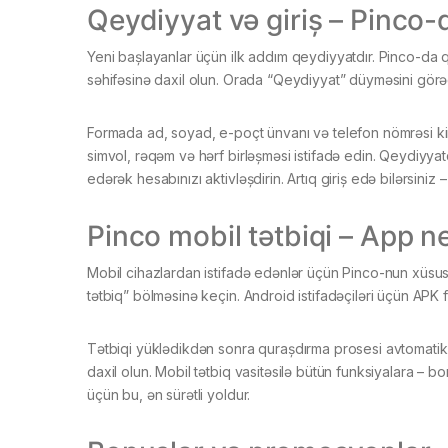
Qeydiyyat və giriş – Pinco-
Yeni başlayanlar üçün ilk addım qeydiyyatdır. Pinco-da
səhifəsinə daxil olun. Orada “Qeydiyyat” düyməsini görəc
Formada ad, soyad, e-poçt ünvanı və telefon nömrəsi kimi
simvol, rəqəm və hərf birləşməsi istifadə edin. Qeydiyya
edərək hesabınızı aktivləşdirin. Artıq giriş edə bilərsiniz
Pinco mobil tətbiqi – App n
Mobil cihazlardan istifadə edənlər üçün Pinco-nun xüsusi
tətbiq” bölməsinə keçin. Android istifadəçiləri üçün APK f
Tətbiqi yüklədikdən sonra quraşdırma prosesi avtomatik 
daxil olun. Mobil tətbiq vasitəsilə bütün funksiyalara – bo
üçün bu, ən sürətli yoldur.