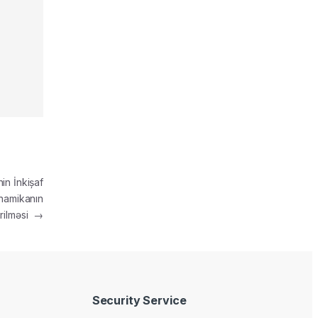
in İnkişaf
inamikanın
rilməsi
→
Security Service