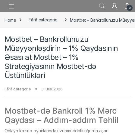
Skip to navigation
Skip to content
0
Home
Fără categorie
Mostbet – Bankrollunuzu Müəyyənl
Mostbet – Bankrollunuzu
Müəyyənləşdirin – 1% Qaydasının
Əsası at Mostbet – 1%
Strategiyasının Mostbet-də
Üstünlükləri
Fără categorie
3 iulie 2026
Mostbet-də Bankroll 1% Mərc
Qaydası – Addım-addım Təhlil
Onlayn kazino oyunlarında uzunmüddətli uğurun açarı