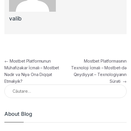
valib
Navigare în articole
←
Mostbet Platformunun
Mostbet Platformasının
Mühafizəkar İcmalı – Mostbet
Texnoloji İcmalı – Mostbet-də
Nədir və Niyə Ona Diqqət
Qeydiyyat – Texnologiyanın
Etməliyik?
Sürəti
→
Caută după:
About Blog