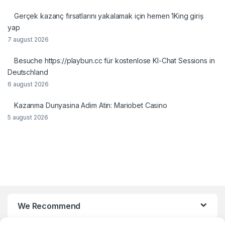
Gerçek kazanç fırsatlarını yakalamak için hemen 1King giriş
yap
7 august 2026
Besuche https://playbun.cc für kostenlose KI-Chat Sessions in
Deutschland
6 august 2026
Kazanma Dunyasina Adim Atin: Mariobet Casino
5 august 2026
We Recommend