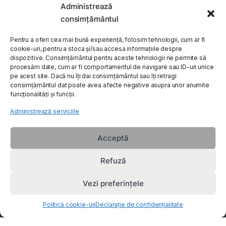
Administrează
My Account
consimțământul
Customer Care
Pentru a oferi cea mai bună experiență, folosim tehnologii, cum ar fi
cookie-uri, pentru a stoca și/sau accesa informațiile despre
dispozitive. Consimțământul pentru aceste tehnologii ne permite să
procesăm date, cum ar fi comportamentul de navigare sau ID-uri unice
About Us
pe acest site. Dacă nu îți dai consimțământul sau îți retragi
consimțământul dat poate avea afecte negative asupra unor anumite
funcționalități și funcții.
Administrează serviciile
Acceptă
Refuză
Vezi preferințele
Politică cookie-uri
Declarație de confidențialitate