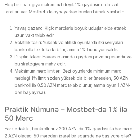
Heç bir strategiya mükəmməl deyil. 1% qaydasının da zəif
tərəfləri var. Mostbet-də oynayarkən bunları bilmək vacibdir:
Yavaş qazanc: Kiçik mərclərlə böyük uduşlar əldə etmək
uzun vaxt tələb edir.
Volatillik təsiri: Yüksək volatillikli oyunlarda itki seriyaları
bankrollu tez tükədə bilər, amma 1% bunu yumşaldır.
Disiplin tələbi: Həyəcan anında qaydanı pozmaq asandır və
bu strategiyanı məhv edir.
Maksimum mərc limitləri: Bəzi oyunlarda minimum mərc
məbləği 1% limitinizdən yüksək ola bilər (məsələn, 50 AZN
bankroll ilə 0.50 AZN mərc tələb olunur, amma oyun 1 AZN-
dən başlayırsa).
Praktik Nümunə – Mostbet-də 1% ilə
50 Mərc
Fərz
edək
ki, bankrollunuz 200 AZN-dir. 1% qaydası ilə hər mərc
2 AZN olacaq. 50 mərcdən ibarət bir seansda nə baş verə bilər?