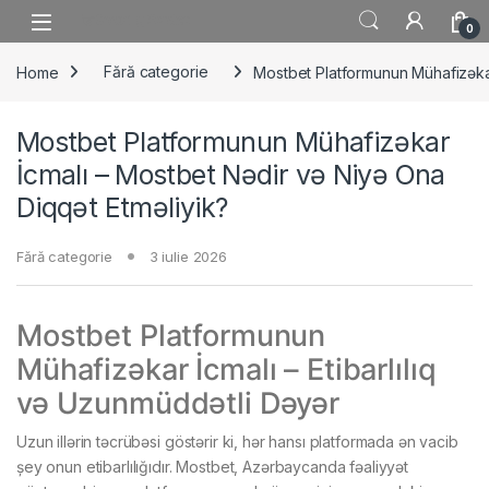
Skip to navigation
Skip to content
0
Home
Fără categorie
Mostbet Platformunun Mühafizəkar
Mostbet Platformunun Mühafizəkar
İcmalı – Mostbet Nədir və Niyə Ona
Diqqət Etməliyik?
Fără categorie
3 iulie 2026
Mostbet Platformunun
Mühafizəkar İcmalı – Etibarlılıq
və Uzunmüddətli Dəyər
Uzun illərin təcrübəsi göstərir ki, hər hansı platformada ən vacib
şey onun etibarlılığıdır. Mostbet, Azərbaycanda fəaliyyət