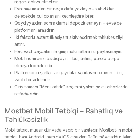
rəqəm ehtiva etməlidir.
Eyni məlumatları bir neçə dəfə yoxlayın – səhvliklər
gələcəkdə pul çıxarışını çətinləşdirə bilər.
Qeydiyyatdan sonra dərhal depozit etməyin – əvvəlcə
platformanı araşdırın.
İki faktorlu autentifikasiyanı aktivləşdirmək təhlükəsizliyi
artırır.
Heç vaxt başqaları ilə giriş məlumatlarınızı paylaşmayın.
Mobil nömrənizi təsdiqləyin – bu, itirilmiş parolu bərpa
etməyə kömək edir.
Platformanın şərtlər və qaydalar səhifəsini oxuyun – bu,
vacib bir addımdır.
Giriş zamanı “Məni xatırla” seçimini yalnız şəxsi cihazlarda
istifadə edin.
Mostbet Mobil Tətbiqi – Rahatlıq və
Təhlükəsizlik
Mobil tətbiq, müasir dünyada vacib bir vasitədir. Mostbet-in mobil
tətbiqi, həm Android, həm də iOS cihazları üçün mövcuddur. Mən