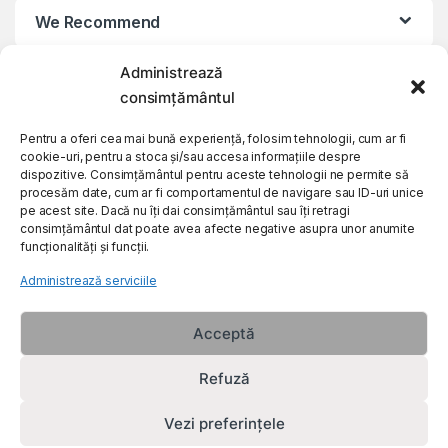
We Recommend
Administrează
My Account
consimțământul
Customer Care
Pentru a oferi cea mai bună experiență, folosim tehnologii, cum ar fi
cookie-uri, pentru a stoca și/sau accesa informațiile despre
dispozitive. Consimțământul pentru aceste tehnologii ne permite să
procesăm date, cum ar fi comportamentul de navigare sau ID-uri unice
About Us
pe acest site. Dacă nu îți dai consimțământul sau îți retragi
consimțământul dat poate avea afecte negative asupra unor anumite
funcționalități și funcții.
Administrează serviciile
Acceptă
Refuză
Vezi preferințele