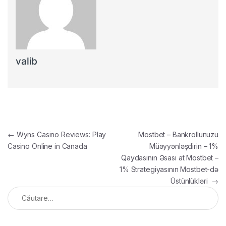
valib
Navigare în articole
←
Wyns Casino Reviews: Play
Mostbet – Bankrollunuzu
Casino Online in Canada
Müəyyənləşdirin – 1%
Qaydasının Əsası at Mostbet –
1% Strategiyasının Mostbet-də
Üstünlükləri
→
Caută după: