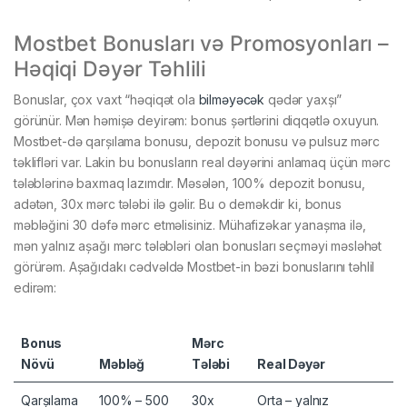
Mostbet Bonusları və Promosyonları –
Həqiqi Dəyər Təhlili
Bonuslar, çox vaxt “həqiqət ola
bilməyəcək
qədər yaxşı”
görünür. Mən həmişə deyirəm: bonus şərtlərini diqqətlə oxuyun.
Mostbet-də qarşılama bonusu, depozit bonusu və pulsuz mərc
təklifləri var. Lakin bu bonusların real dəyərini anlamaq üçün mərc
tələblərinə baxmaq lazımdır. Məsələn, 100% depozit bonusu,
adətən, 30x mərc tələbi ilə gəlir. Bu o deməkdir ki, bonus
məbləğini 30 dəfə mərc etməlisiniz. Mühafizəkar yanaşma ilə,
mən yalnız aşağı mərc tələbləri olan bonusları seçməyi məsləhət
görürəm. Aşağıdakı cədvəldə Mostbet-in bəzi bonuslarını təhlil
edirəm:
Bonus
Mərc
Növü
Məbləğ
Tələbi
Real Dəyər
Qarşılama
100% – 500
30x
Orta – yalnız