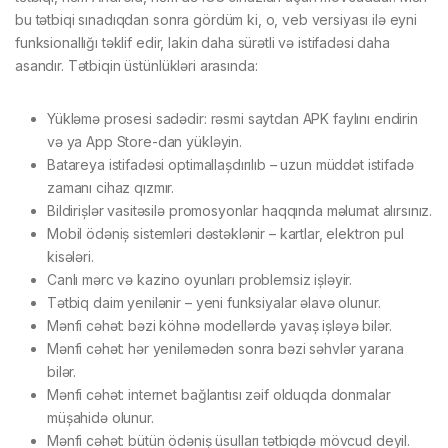
bu tətbiqi sınadıqdan sonra gördüm ki, o, veb versiyası ilə eyni
funksionallığı təklif edir, lakin daha sürətli və istifadəsi daha
asandır. Tətbiqin üstünlükləri arasında:
Yükləmə prosesi sadədir: rəsmi saytdan APK faylını endirin
və ya App Store-dan yükləyin.
Batareya istifadəsi optimallaşdırılıb – uzun müddət istifadə
zamanı cihaz qızmır.
Bildirişlər vasitəsilə promosyonlar haqqında məlumat alırsınız.
Mobil ödəniş sistemləri dəstəklənir – kartlar, elektron pul
kisələri.
Canlı mərc və kazino oyunları problemsiz işləyir.
Tətbiq daim yenilənir – yeni funksiyalar əlavə olunur.
Mənfi cəhət: bəzi köhnə modellərdə yavaş işləyə bilər.
Mənfi cəhət: hər yeniləmədən sonra bəzi səhvlər yarana
bilər.
Mənfi cəhət: internet bağlantısı zəif olduqda donmalar
müşahidə olunur.
Mənfi cəhət: bütün ödəniş üsulları tətbiqdə mövcud deyil.