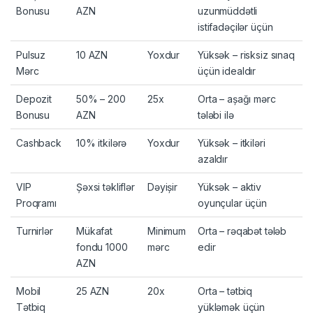
Bonusu
AZN
uzunmüddətli
istifadəçilər üçün
Pulsuz
10 AZN
Yoxdur
Yüksək – risksiz sınaq
Mərc
üçün idealdır
Depozit
50% – 200
25x
Orta – aşağı mərc
Bonusu
AZN
tələbi ilə
Cashback
10% itkilərə
Yoxdur
Yüksək – itkiləri
azaldır
VIP
Şəxsi təkliflər
Dəyişir
Yüksək – aktiv
Proqramı
oyunçular üçün
Turnirlər
Mükafat
Minimum
Orta – rəqabət tələb
fondu 1000
mərc
edir
AZN
Mobil
25 AZN
20x
Orta – tətbiq
Tətbiq
yükləmək üçün