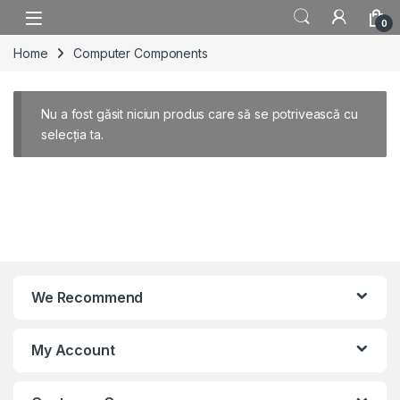
Skip to navigation
Skip to content
0
Home
Computer Components
Nu a fost găsit niciun produs care să se potrivească cu
selecția ta.
We Recommend
My Account