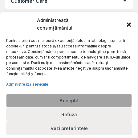
Customer Care
About Us
Administrează
consimțământul
Pentru a oferi cea mai bună experiență, folosim tehnologii, cum ar fi
cookie-uri, pentru a stoca și/sau accesa informațiile despre
dispozitive. Consimțământul pentru aceste tehnologii ne permite să
procesăm date, cum ar fi comportamentul de navigare sau ID-uri unice
pe acest site. Dacă nu îți dai consimțământul sau îți retragi
consimțământul dat poate avea afecte negative asupra unor anumite
funcționalități și funcții.
Administrează serviciile
Acceptă
Refuză
Vezi preferințele