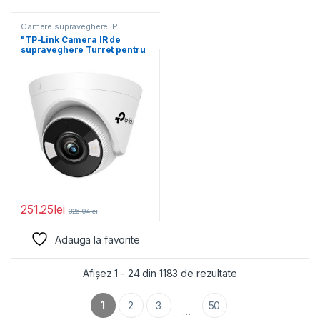
Camere supraveghere IP
"TP-Link Camera IR de
supraveghere Turret pentru
interior VIGIVIGI
C450(4mm),
251.25
lei
326.04
lei
Adauga la favorite
Afișez 1 - 24 din 1183 de rezultate
1
2
3
50
…