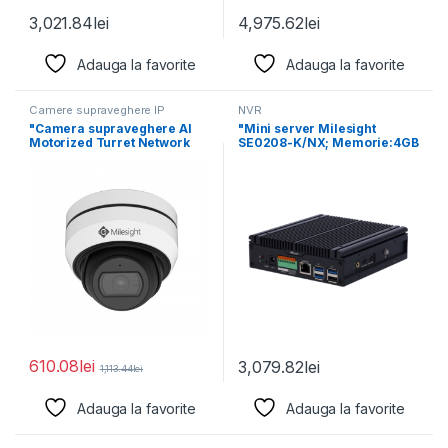
3,021.84
lei
4,975.62
lei
Adauga la favorite
Adauga la favorite
Camere supraveghere IP
NVR
"Camera supraveghere AI
"Mini server Milesight
Motorized Turret Network
SE0208-K/NX; Memorie:4GB
Camera MS-C2975-
LPDDR5 System operare:
RFPD(2.7-13.5MM), 5MP,
Linux Ubuntu
610.08
lei
3,079.82
lei
1,113.44
lei
Adauga la favorite
Adauga la favorite