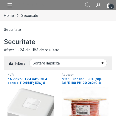
Skip to navigation
Skip to content
0
Home
Securitate
Securitate
Securitate
Afișez 1 - 24 din 1183 de rezultate
Filters
NVR
Accesorii
" NVR PoE TP-Link VIGI 4
"Cablu incendiu JEH(St)H…
canale 1104H4P; 53W, 8
Bd FE180 PH120 2x2x0.8
mm+0.8 , rezistenta