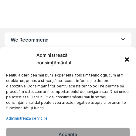
We Recommend
Administrează
My Account
consimțământul
Customer Care
Pentru a oferi cea mai bună experiență, folosim tehnologii, cum ar fi
cookie-uri, pentru a stoca și/sau accesa informațiile despre
dispozitive. Consimțământul pentru aceste tehnologii ne permite să
procesăm date, cum ar fi comportamentul de navigare sau ID-uri unice
About Us
pe acest site. Dacă nu îți dai consimțământul sau îți retragi
consimțământul dat poate avea afecte negative asupra unor anumite
funcționalități și funcții.
Administrează serviciile
Acceptă