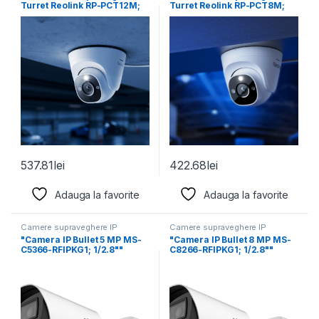
Turret Reolink RP-PCT12M;
Turret Reolink RP-PCT8M;
Senzor:1/2.49" CMOS Sensor
Senzor: 1/2.7"" CMOS
Rezolutie
Rezolutie
537.81
lei
422.68
lei
Adauga la favorite
Adauga la favorite
Camere supraveghere IP
Camere supraveghere IP
"Camera IP Bullet 5 MP MS-
"Camera IP Bullet 8 MP MS-
C5366-RFIPKG1; 1/2.8""
C8266-RFIPKG1; 1/2.8""
Progressive Scan CMOS;
Progressive Scan CMOS;