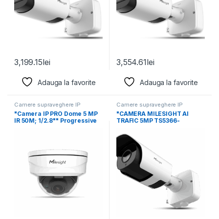
3,199.15
lei
3,554.61
lei
Adauga la favorite
Adauga la favorite
Camere supraveghere IP
Camere supraveghere IP
"Camera IP PRO Dome 5 MP
"CAMERA MILESIGHT AI
IR 50M; 1/2.8"" Progressive
TRAFIC 5MP TS5366-
X12RIPG1; 1/2.8""
Progressive Scan