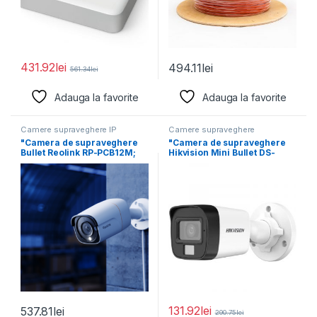
431.92
lei
494.11
lei
561.34
lei
Adauga la favorite
Adauga la favorite
Camere supraveghere IP
Camere supraveghere
"Camera de supraveghere
"Camera de supraveghere
Bullet Reolink RP-PCB12M;
Hikvision Mini Bullet DS-
Senzor:1/2.49" CMOS Sensor
2CE16K0T-LFS(2.8mm) 5MP;
Rezolutie
Smart Hybrid
131.92
lei
537.81
lei
290.75
lei