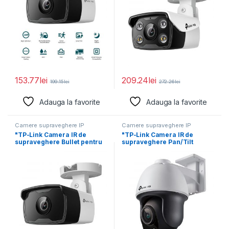
153.77
lei
209.24
lei
199.15
lei
272.26
lei
Adauga la favorite
Adauga la favorite
Camere supraveghere IP
Camere supraveghere IP
"TP-Link Camera IR de
"TP-Link Camera IR de
supraveghere Bullet pentru
supraveghere Pan/Tilt
exterior VIGIC330I(4MM),
pentru exterior VIGIVIGI
Senzor