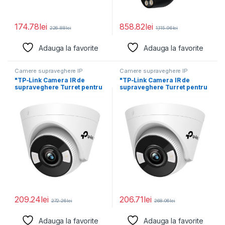
174.78
lei
858.82
lei
226.88
lei
1,115.96
lei
Adauga la favorite
Adauga la favorite
Camere supraveghere IP
Camere supraveghere IP
"TP-Link Camera IR de
"TP-Link Camera IR de
supraveghere Turret pentru
supraveghere Turret pentru
interior VIGIVIGI
interior VIGIVIGI
C440(2.8mm),
C440(4mm),
209.24
lei
206.71
lei
272.26
lei
268.06
lei
Adauga la favorite
Adauga la favorite