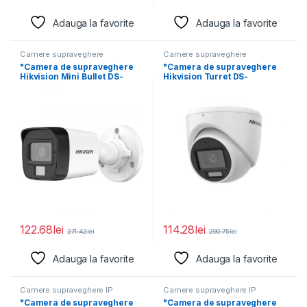
Adauga la favorite
Adauga la favorite
Camere supraveghere
Camere supraveghere
"Camera de supraveghere
"Camera de supraveghere
Hikvision Mini Bullet DS-
Hikvision Turret DS-
2CE16K0T-LPFS(2.8mm)
2CE76K0T-LMFS(2.8MM)
5MP; Smart Hybrid
5MP; Smart Hybrid Light
122.68
lei
114.28
lei
271.42
lei
290.75
lei
Adauga la favorite
Adauga la favorite
Camere supraveghere IP
Camere supraveghere IP
"Camera de supraveghere
"Camera de supraveghere