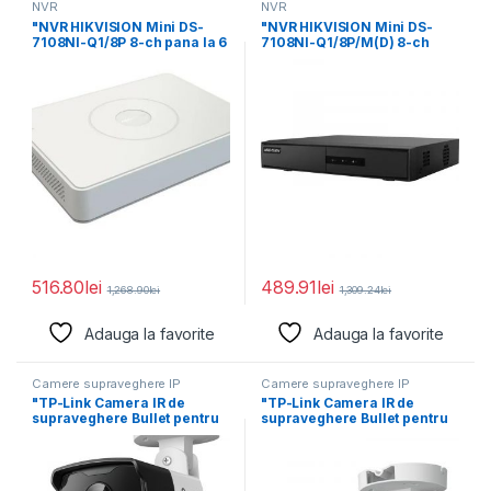
NVR
NVR
"NVR HIKVISION Mini DS-
"NVR HIKVISION Mini DS-
7108NI-Q1/8P 8-ch pana la 6
7108NI-Q1/8P/M(D) 8-ch
MP
pana la 6 MP
516.80
lei
489.91
lei
1,268.90
lei
1,309.24
lei
Adauga la favorite
Adauga la favorite
Camere supraveghere IP
Camere supraveghere IP
"TP-Link Camera IR de
"TP-Link Camera IR de
supraveghere Bullet pentru
supraveghere Bullet pentru
exterior VIGIC320I(4MM),
exterior VIGIC330(4MM),
Senzor
Senzor