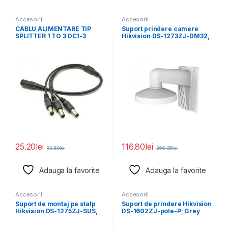
Accesorii
Accesorii
CABLU ALIMENTARE TIP
Suport prindere camere
SPLITTER 1 TO 3 DC1-3
Hikvision DS-1273ZJ-DM32,
Pachet 10
material aluminiu; Hikvision
white; Aluminum
25.20
lei
116.80
lei
60.50
lei
266.38
lei
Adauga la favorite
Adauga la favorite
Accesorii
Accesorii
Suport de montaj pe stalp
Suport de prindere Hikvision
Hikvision DS-1275ZJ-SUS,
DS-1602ZJ-pole-P; Grey
material otel inoxidabil,
Aluminum alloy 117×
194×310mm