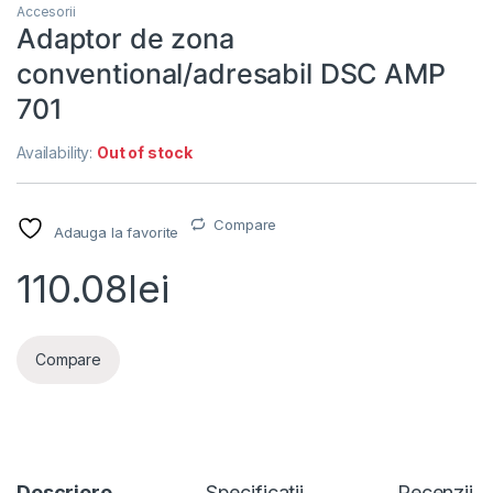
Accesorii
Adaptor de zona
conventional/adresabil DSC AMP
701
Availability:
Out of stock
Compare
Adauga la favorite
110.08
lei
Compare
Descriere
Specificatii
Recenzii