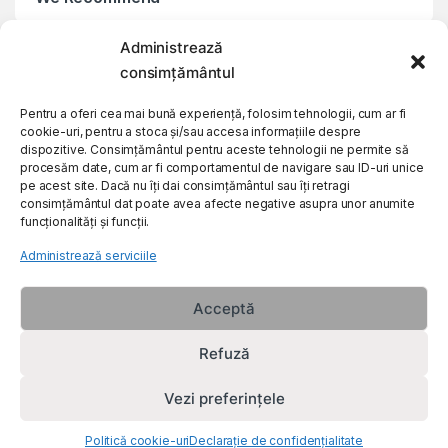
Administrează
My Account
consimțământul
Customer Care
Pentru a oferi cea mai bună experiență, folosim tehnologii, cum ar fi
cookie-uri, pentru a stoca și/sau accesa informațiile despre
dispozitive. Consimțământul pentru aceste tehnologii ne permite să
procesăm date, cum ar fi comportamentul de navigare sau ID-uri unice
About Us
pe acest site. Dacă nu îți dai consimțământul sau îți retragi
consimțământul dat poate avea afecte negative asupra unor anumite
funcționalități și funcții.
Administrează serviciile
Acceptă
Refuză
Vezi preferințele
Politică cookie-uri
Declarație de confidențialitate