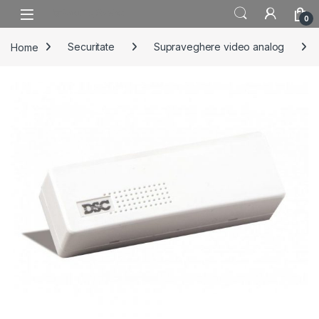
Skip to navigation
Skip to content
0
Home
Securitate
Supraveghere video analog