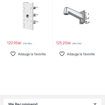
120.16
lei
125.20
lei
274.78
lei
285.71
lei
Adauga la favorite
Adauga la favorite
We Recommend