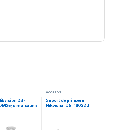
Accesorii
ikvision DS-
Suport de prindere
DM25; dimensiuni:
Hikvision DS-1603ZJ-
5×165mm.
POLE-P; Material:
Aluminum Alloy, Steel,
and