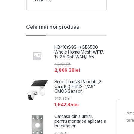
(25)
Cele mai noi produse
HB410(SGSH) BE6500
Whole Home Mesh WiFi7,
1× 2.5 GbE WAN/LAN
4,583.18
lei
2,866.38
lei
Solar Cam 2K Pan/Tilt (2-
Cam Kit) HB112, 1/2.8"
CMOS Sensor,
3,151.25
lei
1,942.85
lei
Amo
Carcasa din aluminiu
ter
pentru montarea aplicata a
butoanelor
42.85
lei