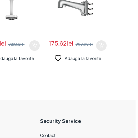
lei
175.62
lei
323.52
lei
399.99
lei
dauga la favorite
Adauga la favorite
Security Service
Contact