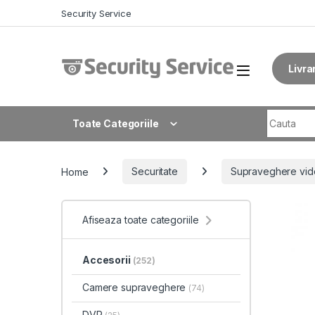
Skip to navigation
Skip to content
Security Service
Livra
Search fo
Toate Categoriile
Home
Securitate
Supraveghere vid
Afiseaza toate categoriile
Accesorii
(252)
Camere supraveghere
(74)
DVR