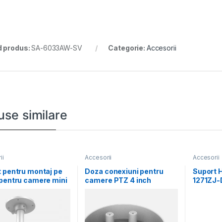
 produs:
SA-6033AW-SV
Categorie:
Accesorii
use similare
ii
Accesorii
Accesorii
 pentru montaj pe
Doza conexiuni pentru
Suport H
pentru camere mini
camere PTZ 4 inch
1271ZJ-
Hikvision
Hikvision DS-1280ZJ-
560×16
SD11, material