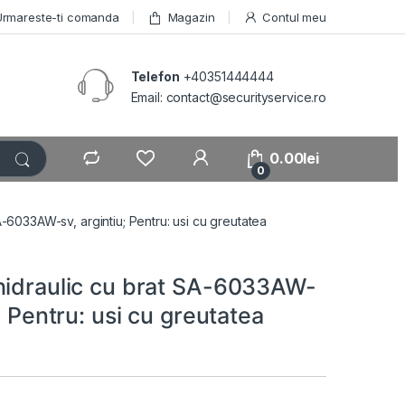
Urmareste-ti comanda
Magazin
Contul meu
Telefon
+40351444444
Email: contact@securityservice.ro
0.00
lei
0
A-6033AW-sv, argintiu; Pentru: usi cu greutatea
hidraulic cu brat SA-6033AW-
u; Pentru: usi cu greutatea