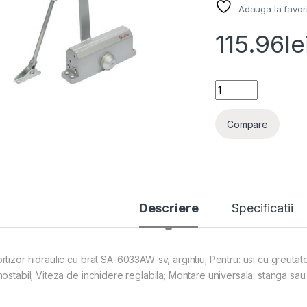
Adauga la favor
115.96
le
Amortizor hidrauli
Compare
Descriere
Specificatii
rtizor hidraulic cu brat SA-6033AW-sv, argintiu; Pentru: usi cu greuta
mostabil; Viteza de inchidere reglabila; Montare universala: stanga sau