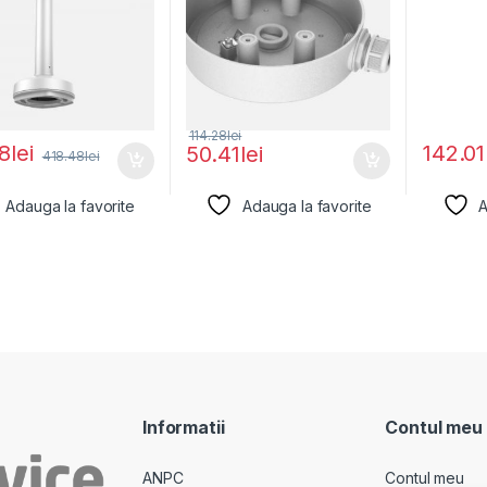
114.28
lei
18
lei
142.01
50.41
lei
418.48
lei
Adauga la favorite
Adauga la favorite
A
Informatii
Contul meu
ANPC
Contul meu