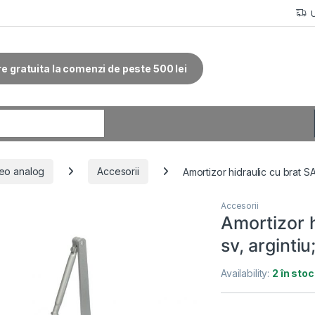
re gratuita la comenzi de peste 500 lei
r:
eo analog
Accesorii
Amortizor hidraulic cu brat S
Accesorii
Amortizor 
sv, arginti
Availability:
2 în stoc