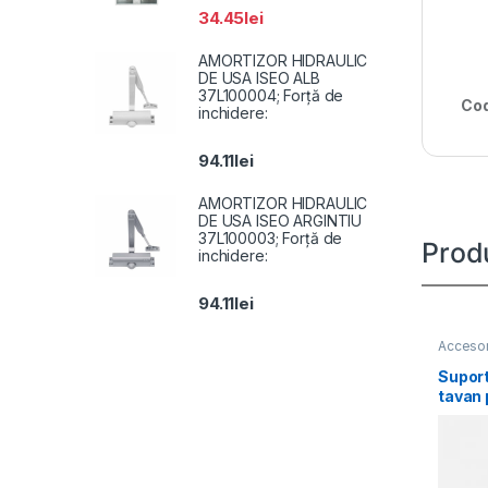
34.45
lei
AMORTIZOR HIDRAULIC
DE USA ISEO ALB
37L100004; Forță de
Cod
inchidere:
94.11
lei
AMORTIZOR HIDRAULIC
DE USA ISEO ARGINTIU
37L100003; Forță de
Prod
inchidere:
94.11
lei
Accesor
Suport
tavan 
dome 