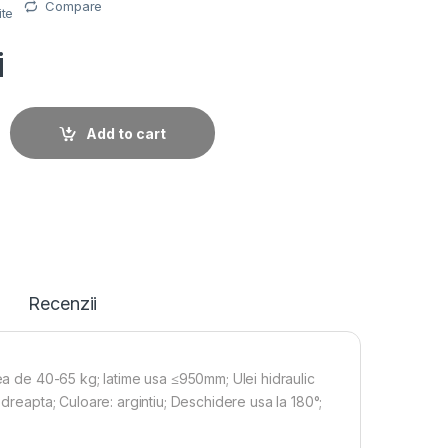
Compare
ite
i
c cu brat SA-6033AW-sv, argintiu; Pentru: usi cu greutatea quan
Add to cart
Recenzii
tea de 40-65 kg; latime usa ≤950mm; Ulei hidraulic
 dreapta; Culoare: argintiu; Deschidere usa la 180°;