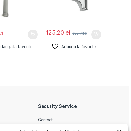
125.20
lei
ei
285.71
lei
dauga la favorite
Adauga la favorite
Security Service
Contact
Despre noi