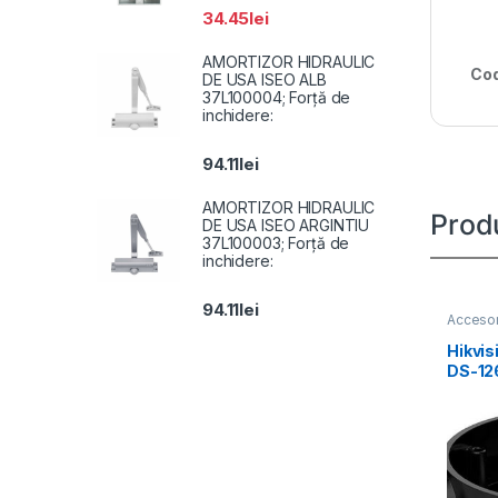
34.45
lei
AMORTIZOR HIDRAULIC
Cod
DE USA ISEO ALB
37L100004; Forță de
inchidere:
94.11
lei
AMORTIZOR HIDRAULIC
Prod
DE USA ISEO ARGINTIU
37L100003; Forță de
inchidere:
94.11
lei
Accesor
Hikvis
DS-12
compat
camera