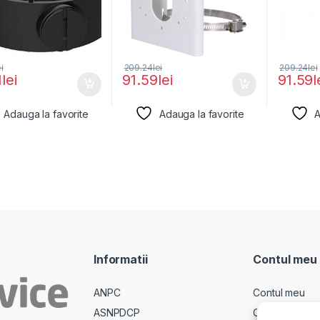
ei
209.24
lei
209.24
lei
1
lei
91.59
lei
91.59
l
Adauga la favorite
Adauga la favorite
A
Informatii
Contul meu
ANPC
Contul meu
ASNPDCP
Comenzi