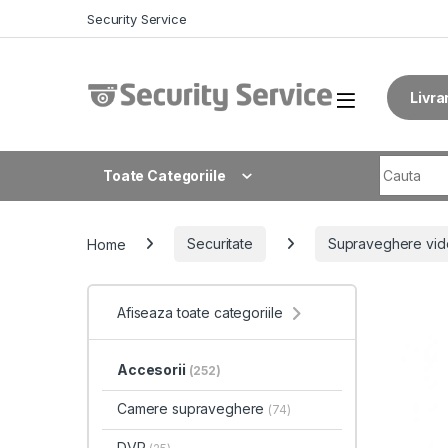
Skip to navigation
Skip to content
Security Service
Livra
Search fo
Toate Categoriile
Home
Securitate
Supraveghere vid
Afiseaza toate categoriile
Accesorii
(252)
Camere supraveghere
(74)
DVR