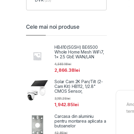
(25)
Cele mai noi produse
HB410(SGSH) BE6500
Whole Home Mesh WiFi7,
1× 2.5 GbE WAN/LAN
4,583.18
lei
2,866.38
lei
Solar Cam 2K Pan/Tilt (2-
Cam Kit) HB112, 1/2.8"
CMOS Sensor,
3,151.25
lei
1,942.85
lei
Amo
ter
Carcasa din aluminiu
pentru montarea aplicata a
butoanelor
42.85
lei