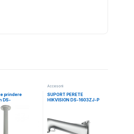
Accesorii
e prindere
SUPORT PERETE
n DS-
HIKVISION DS-1603ZJ-P
white Aluminum
ALUMINIU, PLATINUM
116.5×500mm
GRAY