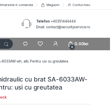
Urmareste-ti comanda
Magazin
Contul meu
Telefon
+40351444444
Email: contact@securityservice.ro
0.00
lei
0
SA-6033AW-wh, alb; Pentru: usi cu greutatea
hidraulic cu brat SA-6033AW-
ntru: usi cu greutatea
tock