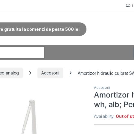
re gratuita la comenzi de peste 500 lei
r:
eo analog
Accesorii
Amortizor hidraulic cu brat 
Accesorii
Amortizor 
wh, alb; Pe
Availability:
Out of s