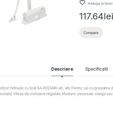
Adauga la favor
117.64
le
Compare
Descriere
Specificatii
rtizor hidraulic cu brat SA-6033AW-wh, alb; Pentru: usi cu greutatea 
mostabil; Viteza de inchidere reglabila; Montare universala: stanga sau