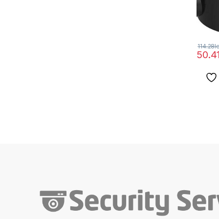
114.28
l
50.4