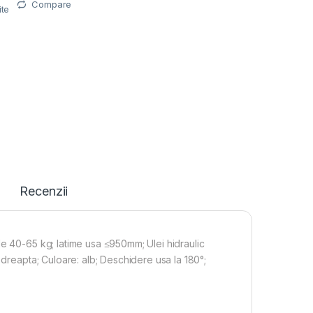
Compare
ite
i
Recenzii
de 40-65 kg; latime usa ≤950mm; Ulei hidraulic
 dreapta; Culoare: alb; Deschidere usa la 180°;