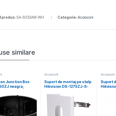
 produs:
SA-6033AW-WH
Categorie:
Accesorii
use similare
ii
Accesorii
Accesorii
ion Junction Box
Suport de montaj pe stalp
Suport d
60ZJ neagra,
Hikvision DS-1275ZJ-S-
Hikvisio
ibil cu bullet
SUS, dimensiuni: 144 mm
1662ZJ;
, aliaj
alloy Φ