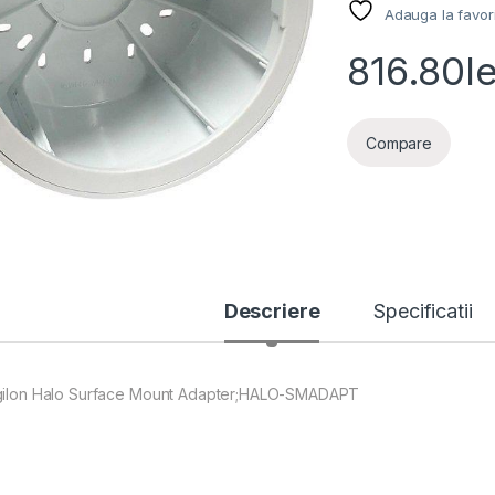
Adauga la favor
816.80
le
Compare
Descriere
Specificatii
gilon Halo Surface Mount Adapter;HALO-SMADAPT