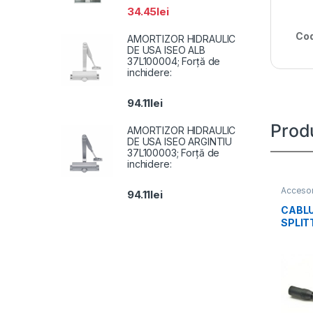
34.45
lei
Cod
AMORTIZOR HIDRAULIC
DE USA ISEO ALB
37L100004; Forță de
inchidere:
94.11
lei
Prod
AMORTIZOR HIDRAULIC
DE USA ISEO ARGINTIU
37L100003; Forță de
inchidere:
Accesor
94.11
lei
CABLU
SPLITT
Pache