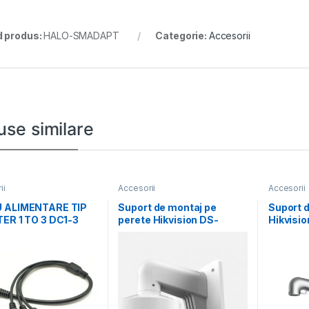
 produs:
HALO-SMADAPT
Categorie:
Accesorii
use similare
ii
Accesorii
Accesorii
 ALIMENTARE TIP
Suport de montaj pe
Suport d
ER 1 TO 3 DC1-3
perete Hikvision DS-
Hikvisi
t 10
1272ZJ-110-TRS, material
POLE-P; 
aliaj de
Aluminum
and