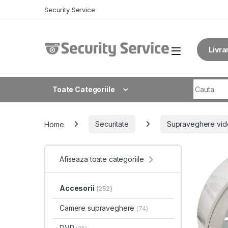
Skip to navigation
Skip to content
Security Service
Livra
Search fo
Toate Categoriile
Home
Securitate
Supraveghere vid
Afiseaza toate categoriile
Accesorii
(252)
Camere supraveghere
(74)
DVR