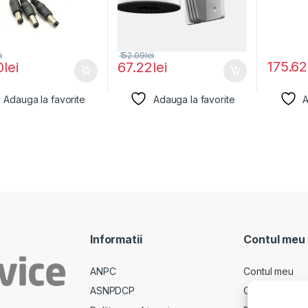
i
152.09
lei
175.62
0
lei
67.22
lei
Adauga la favorite
Adauga la favorite
A
Informatii
Contul meu
ANPC
Contul meu
ASNPDCP
Comenzi