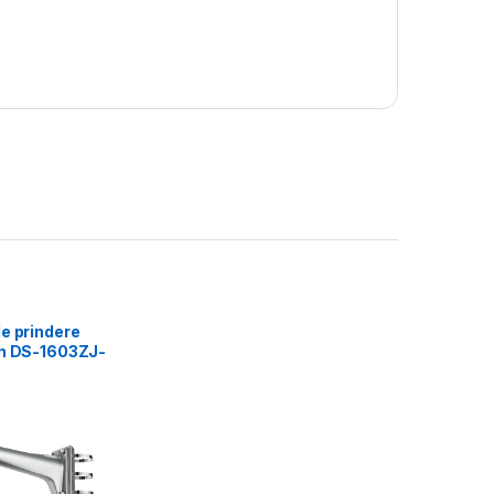
e prindere
on DS-1603ZJ-
Material:
 Alloy, Steel,