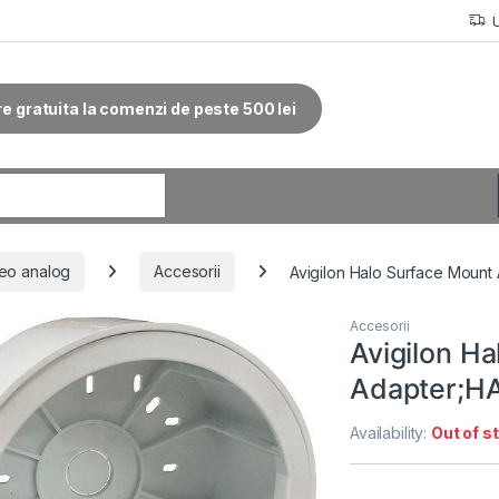
re gratuita la comenzi de peste 500 lei
r:
eo analog
Accesorii
Avigilon Halo Surface Mou
Accesorii
Avigilon H
Adapter;
Availability:
Out of s