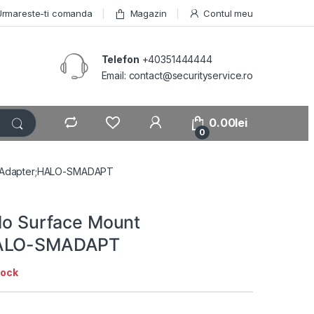
Urmareste-ti comanda
Magazin
Contul meu
Telefon
+40351444444
Email: contact@securityservice.ro
0.00
lei
0
nt Adapter;HALO-SMADAPT
alo Surface Mount
HALO-SMADAPT
tock