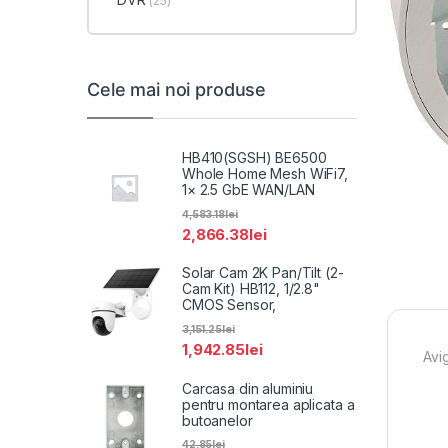
(25)
Cele mai noi produse
HB410(SGSH) BE6500
Whole Home Mesh WiFi7,
1× 2.5 GbE WAN/LAN
4,583.18
lei
2,866.38
lei
Solar Cam 2K Pan/Tilt (2-
Cam Kit) HB112, 1/2.8"
CMOS Sensor,
3,151.25
lei
1,942.85
lei
Avi
Carcasa din aluminiu
pentru montarea aplicata a
butoanelor
42.85
lei