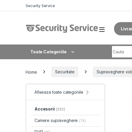
Skip to navigation
Skip to content
Security Service
Livra
Search fo
Toate Categoriile
Home
Securitate
Supraveghere vid
Afiseaza toate categoriile
Accesorii
(252)
Camere supraveghere
(74)
DVR