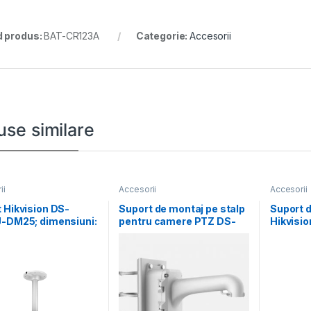
 produs:
BAT-CR123A
Categorie:
Accesorii
use similare
ii
Accesorii
Accesorii
 Hikvision DS-
Suport de montaj pe stalp
Suport d
J-DM25; dimensiuni:
pentru camere PTZ DS-
Hikvisi
165×165mm.
1604ZJ-BOX-POLE,
SUS, mat
material
inoxidab