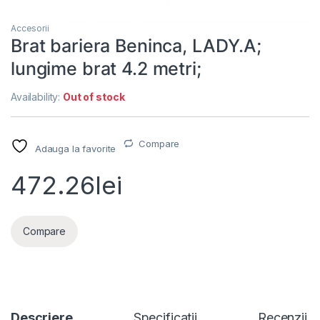
Accesorii
Brat bariera Beninca, LADY.A;
lungime brat 4.2 metri;
Availability:
Out of stock
Compare
Adauga la favorite
472.26
lei
Compare
Descriere
Specificatii
Recenzii