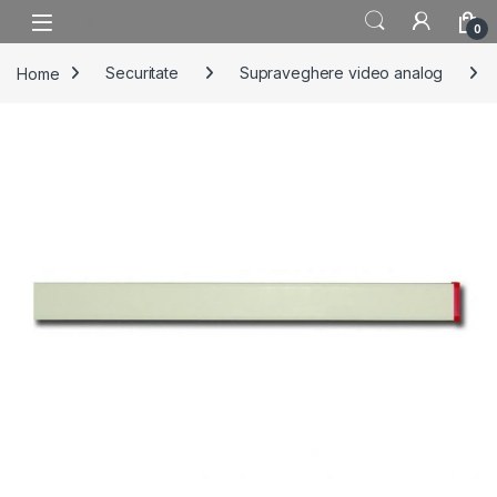
Skip to navigation
Skip to content
0
Home
Securitate
Supraveghere video analog