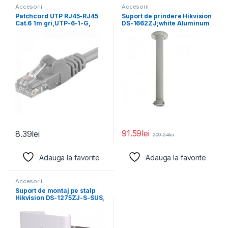
Accesorii
Accesorii
Patchcord UTP RJ45-RJ45
Suport de prindere Hikvision
Cat.6 1m gri,UTP-6-1-G,
DS-1662ZJ;white Aluminum
pachcord din cupru
alloy Φ116.5×500mm
91.59
lei
8.39
lei
209.24
lei
Adauga la favorite
Adauga la favorite
Accesorii
Suport de montaj pe stalp
Hikvision DS-1275ZJ-S-SUS,
dimensiuni: 144 mm