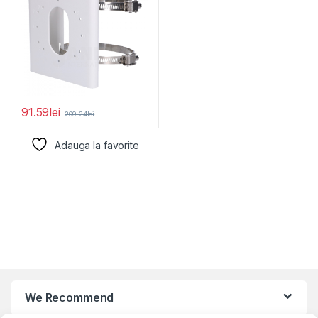
91.59
lei
209.24
lei
Adauga la favorite
We Recommend