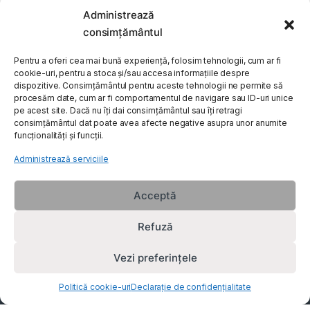
Administrează
My Account
consimțământul
Customer Care
Pentru a oferi cea mai bună experiență, folosim tehnologii, cum ar fi
cookie-uri, pentru a stoca și/sau accesa informațiile despre
dispozitive. Consimțământul pentru aceste tehnologii ne permite să
procesăm date, cum ar fi comportamentul de navigare sau ID-uri unice
About Us
pe acest site. Dacă nu îți dai consimțământul sau îți retragi
consimțământul dat poate avea afecte negative asupra unor anumite
funcționalități și funcții.
Administrează serviciile
Acceptă
Refuză
Vezi preferințele
Politică cookie-uri
Declarație de confidențialitate