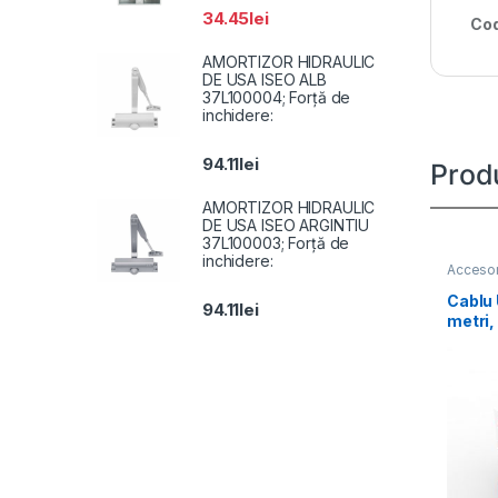
34.45
lei
Cod
AMORTIZOR HIDRAULIC
DE USA ISEO ALB
37L100004; Forță de
inchidere:
94.11
lei
Prod
AMORTIZOR HIDRAULIC
DE USA ISEO ARGINTIU
37L100003; Forță de
inchidere:
Accesor
Cablu
94.11
lei
metri,
Diamet
OFC,