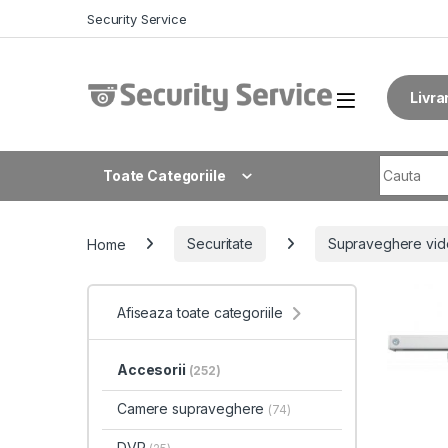
Skip to navigation
Skip to content
Security Service
Livra
Search fo
Toate Categoriile
Home
Securitate
Supraveghere vid
Afiseaza toate categoriile
Accesorii
(252)
Camere supraveghere
(74)
DVR