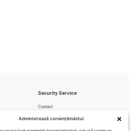
Security Service
Contact
Despre noi
Administrează consimțământul
Livrare produse
ri cea mai bună experiență, folosim tehnologii, cum ar fi cookie-uri,