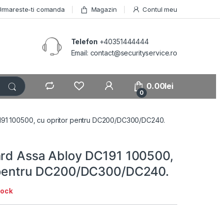
Urmareste-ti comanda
Magazin
Contul meu
Telefon
+40351444444
Email: contact@securityservice.ro
0.00
lei
0
C191 100500, cu opritor pentru DC200/DC300/DC240.
ard Assa Abloy DC191 100500,
 pentru DC200/DC300/DC240.
tock