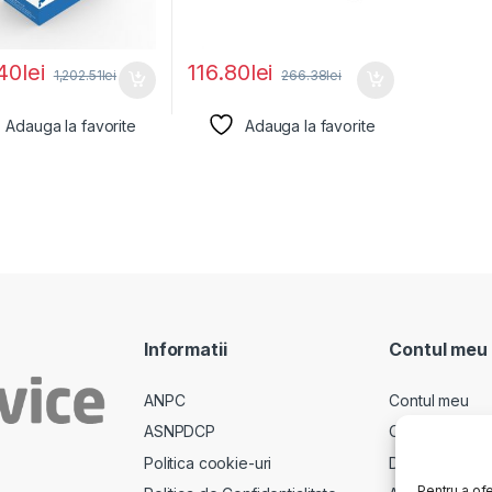
40
lei
116.80
lei
1,202.51
lei
266.38
lei
Adauga la favorite
Adauga la favorite
Informatii
Contul meu
ANPC
Contul meu
ASNPDCP
Comenzi
Politica cookie-uri
Descarcari
Pentru a ofe