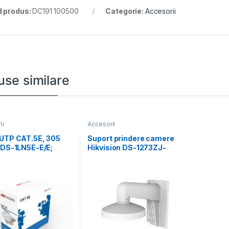
 produs:
DC191 100500
Categorie:
Accesorii
use similare
ii
Accesorii
 UTP CAT.5E, 305
Suport prindere camere
 DS-1LN5E-E/E;
Hikvision DS-1273ZJ-
ru fir: 0.45mm,
DM32, material aluminiu;
Hikvision white; Aluminum