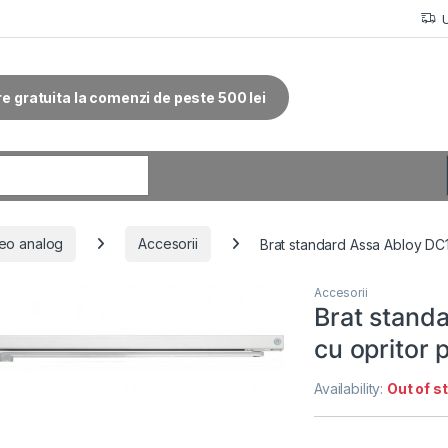
re gratuita la comenzi de peste 500 lei
r:
eo analog
Accesorii
Brat standard Assa Abloy D
Accesorii
Brat stand
cu opritor
Availability:
Out of s