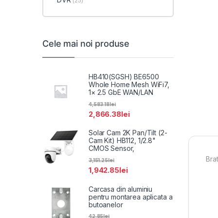
(25)
Cele mai noi produse
HB410(SGSH) BE6500
Whole Home Mesh WiFi7,
1× 2.5 GbE WAN/LAN
4,583.18
lei
2,866.38
lei
Solar Cam 2K Pan/Tilt (2-
Cam Kit) HB112, 1/2.8"
CMOS Sensor,
Bra
3,151.25
lei
1,942.85
lei
Carcasa din aluminiu
pentru montarea aplicata a
butoanelor
42.85
lei