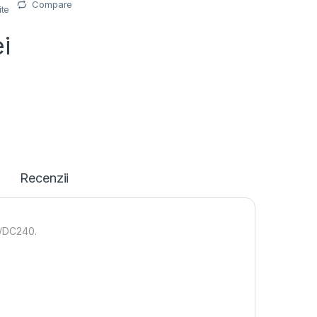
Compare
ite
ei
Recenzii
0/DC240.