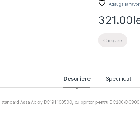
Adauga la favor
321.00
l
Compare
Descriere
Specificatii
t standard Assa Abloy DC191 100500, cu opritor pentru DC200/DC30