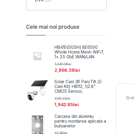
(25)
Cele mai noi produse
HB410(SGSH) BE6500
Whole Home Mesh WiFi7,
1× 2.5 GbE WAN/LAN
4,583.18
lei
2,866.38
lei
Solar Cam 2K Pan/Tilt (2-
Cam Kit) HB112, 1/2.8"
CMOS Sensor,
Bra
3,151.25
lei
1,942.85
lei
Carcasa din aluminiu
pentru montarea aplicata a
butoanelor
42.85
lei