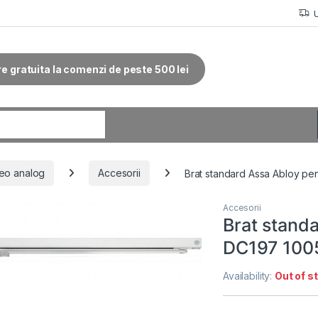
re gratuita la comenzi de peste 500 lei
r:
eo analog
Accesorii
Brat standard Assa Abloy pe
Accesorii
Brat stand
DC197 100
Availability:
Out of s