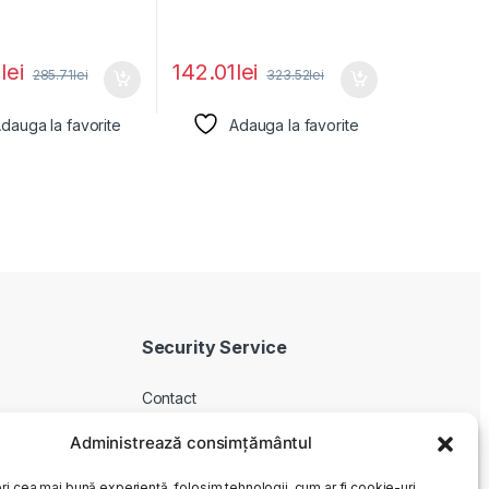
0
lei
142.01
lei
285.71
lei
323.52
lei
dauga la favorite
Adauga la favorite
Security Service
Contact
Despre noi
Administrează consimțământul
Livrare produse
ri cea mai bună experiență, folosim tehnologii, cum ar fi cookie-uri,