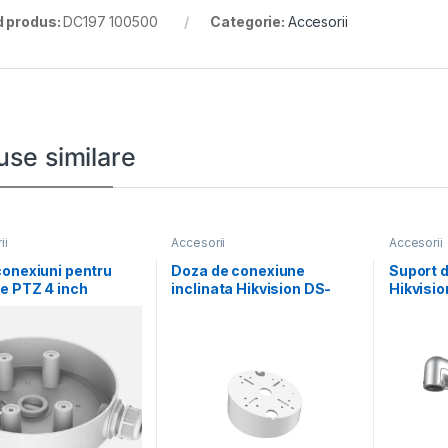
 produs:
DC197 100500
Categorie:
Accesorii
use similare
ii
Accesorii
Accesorii
onexiuni pentru
Doza de conexiune
Suport d
e PTZ 4 inch
inclinata Hikvision DS-
Hikvisi
sion DS-1280ZJ-
1240ZJ, Aluminum alloy,
pole-P;
material
Φ145× 63mm
alloy 1