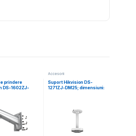
Accesorii
e prindere
Suport Hikvision DS-
on DS-1602ZJ-
1271ZJ-DM25; dimensiuni:
 Grey Aluminum
560×165×165mm.
17× 194×310mm