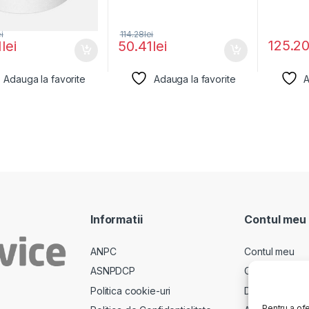
ei
114.28
lei
125.2
1
lei
50.41
lei
Adauga la favorite
Adauga la favorite
A
Informatii
Contul meu
ANPC
Contul meu
ASNPDCP
Comenzi
Politica cookie-uri
Descarcari
Pentru a ofe