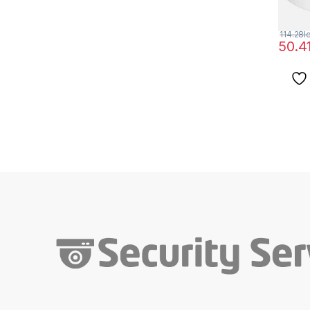
114.28
l
50.4