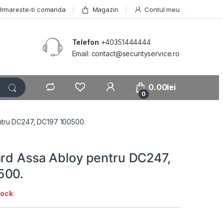
Urmareste-ti comanda
Magazin
Contul meu
Telefon
+40351444444
Email: contact@securityservice.ro
0.00
lei
0
ntru DC247, DC197 100500.
ard Assa Abloy pentru DC247,
500.
tock