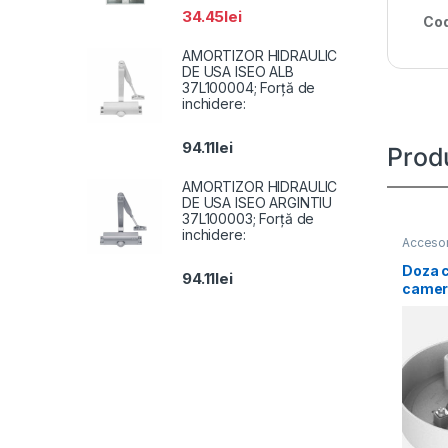
34.45
lei
Cod
AMORTIZOR HIDRAULIC
DE USA ISEO ALB
37L100004; Forță de
inchidere:
94.11
lei
Prod
AMORTIZOR HIDRAULIC
DE USA ISEO ARGINTIU
37L100003; Forță de
inchidere:
Accesor
Doza c
94.11
lei
camer
Hikvi
SD11, 