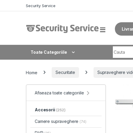
Skip to navigation
Skip to content
Security Service
Livra
Search fo
Toate Categoriile
Home
Securitate
Supraveghere vid
Afiseaza toate categoriile
Accesorii
(252)
Camere supraveghere
(74)
DVR