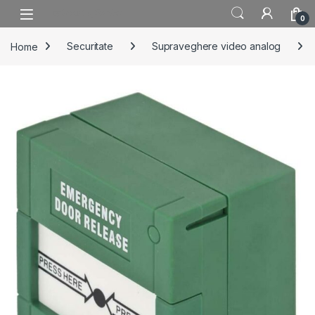
Skip to navigation
Skip to content
0
Home
Securitate
Supraveghere video analog