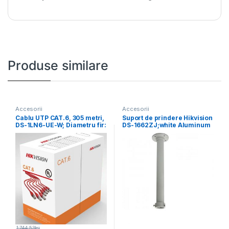
Produse similare
Accesorii
Accesorii
Cablu UTP CAT.6, 305 metri,
Suport de prindere Hikvision
DS-1LN6-UE-W; Diametru fir:
DS-1662ZJ;white Aluminum
0.53mm, OFC,
alloy Φ116.5×500mm
1,744.53
lei