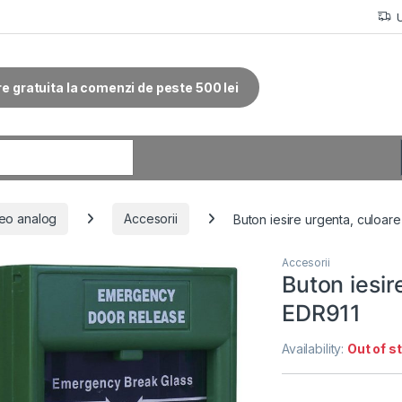
re gratuita la comenzi de peste 500 lei
r:
eo analog
Accesorii
Buton iesire urgenta, culoa
Accesorii
Buton iesir
EDR911
Availability:
Out of s