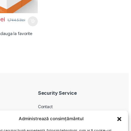
lei
1,744.53
lei
dauga la favorite
Security Service
Contact
Despre noi
Administrează consimțământul
Livrare produse
ri cea mai bună experiență, folosim tehnologii, cum ar fi cookie-uri,