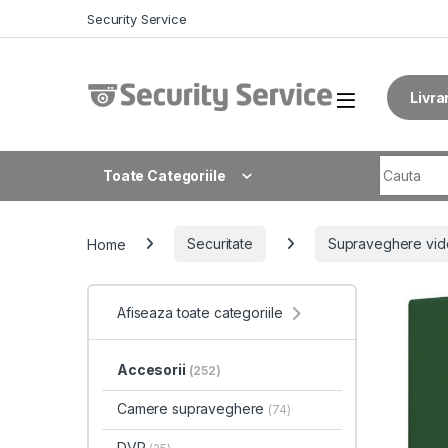
Skip to navigation
Skip to content
Security Service
Livra
Search fo
Toate Categoriile
Home
Securitate
Supraveghere vid
Afiseaza toate categoriile
Accesorii
(252)
Camere supraveghere
(74)
DVR