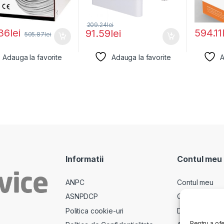
209.24
lei
36
lei
594.11
91.59
lei
505.87
lei
Adauga la favorite
Adauga la favorite
A
Informatii
Contul meu
ANPC
Contul meu
ASNPDCP
Comenzi
Politica cookie-uri
Descarcari
Pentru a ofe