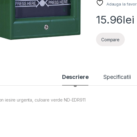
Adauga la favor
15.96
lei
Compare
Descriere
Specificatii
on iesire urgenta, culoare verde ND-EDR911