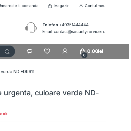
Urmareste-ti comanda
Magazin
Contul meu
Telefon
+40351444444
Email: contact@securityservice.ro
0.00
lei
0
re verde ND-EDR911
e urgenta, culoare verde ND-
tock