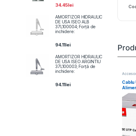
34.45
lei
Cod
AMORTIZOR HIDRAULIC
DE USA ISEO ALB
37L100004; Forță de
inchidere:
94.11
lei
Prod
AMORTIZOR HIDRAULIC
DE USA ISEO ARGINTIU
37L100003; Forță de
inchidere:
Accesor
Cablu
94.11
lei
Alime
160m, 