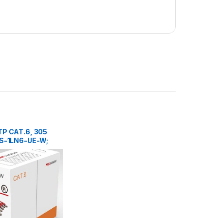
TP CAT.6, 305
DS-1LN6-UE-W;
u fir: 0.53mm,