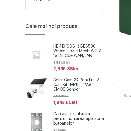
(25)
Cele mai noi produse
HB410(SGSH) BE6500
Whole Home Mesh WiFi7,
1× 2.5 GbE WAN/LAN
4,583.18
lei
2,866.38
lei
Solar Cam 2K Pan/Tilt (2-
Cam Kit) HB112, 1/2.8"
CMOS Sensor,
But
3,151.25
lei
1,942.85
lei
Carcasa din aluminiu
pentru montarea aplicata a
butoanelor
42.85
lei