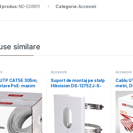
 produs:
ND-EDR911
Categorie:
Accesorii
use similare
ii
Accesorii
Accesorii
 UTP CAT5E 305m;
Suport de montaj pe stalp
Cablu U
ntare PoE: maxim
Hikvision DS-1275ZJ-S-
metri, 
conductor: 0.45*
SUS, dimensiuni: 144 mm
Diametr
OFC,