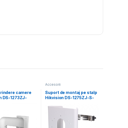
Accesorii
prindere camere
Suport de montaj pe stalp
on DS-1273ZJ-
Hikvision DS-1275ZJ-S-
terial aluminiu;
SUS, dimensiuni: 144 mm
on white; Aluminum