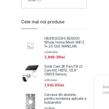
(25)
Cele mai noi produse
HB410(SGSH) BE6500
Whole Home Mesh WiFi7,
1× 2.5 GbE WAN/LAN
4,583.18
lei
2,866.38
lei
Solar Cam 2K Pan/Tilt (2-
Cam Kit) HB112, 1/2.8"
CMOS Sensor,
3,151.25
lei
1,942.85
lei
But
con
Carcasa din aluminiu
pentru montarea aplicata a
butoanelor
42.85
lei