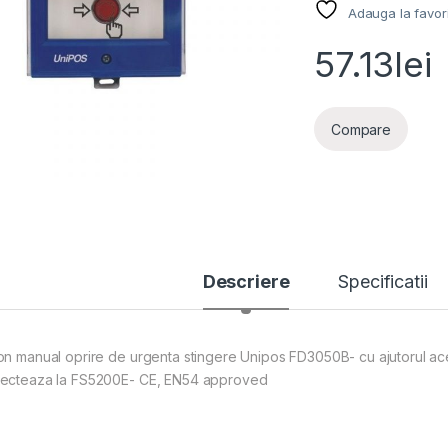
Adauga la favor
57.13
lei
Compare
Descriere
Specificatii
on manual oprire de urgenta stingere Unipos FD3050B- cu ajutorul ac
ecteaza la FS5200E- CE, EN54 approved