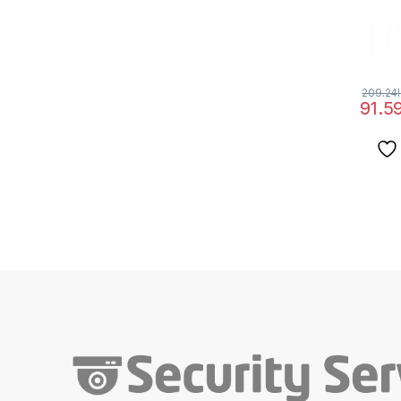
209.24
91.5