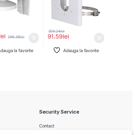
209.24
lei
lei
91.59
lei
266.38
lei
dauga la favorite
Adauga la favorite
Security Service
Contact
Despre noi