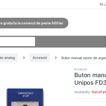
re gratuita la comenzi de peste 500 lei
r:
eo analog
Accesorii
Buton manual oprire de urge
Accesorii
Buton manu
Unipos FD3
Availability:
Out of s