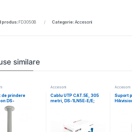
 produs:
FD3050B
Categorie:
Accesorii
use similare
ii
Accesorii
Accesorii
 de prindere
Cablu UTP CAT.5E, 305
Suport 
ion DS-
metri, DS-1LN5E-E/E;
Hikvisi
J;white Aluminum
Diametru fir: 0.45mm,
DM32, ma
 Φ116.5×500mm
OFC,
Hikvisi