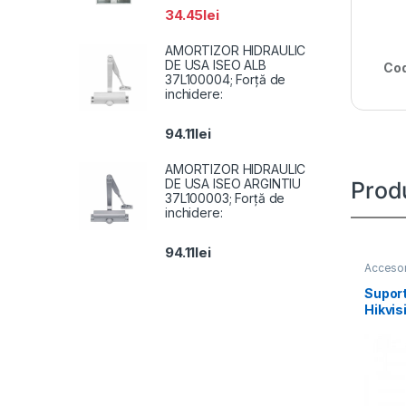
34.45
lei
AMORTIZOR HIDRAULIC
DE USA ISEO ALB
Cod
37L100004; Forță de
inchidere:
94.11
lei
AMORTIZOR HIDRAULIC
DE USA ISEO ARGINTIU
Prod
37L100003; Forță de
inchidere:
94.11
lei
Accesor
Suport
Hikvis
1662Z
alloy