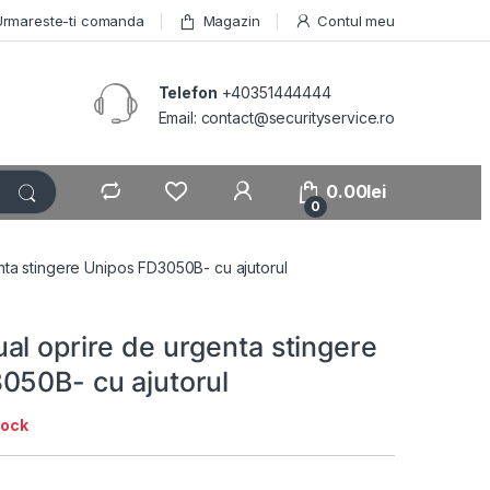
Urmareste-ti comanda
Magazin
Contul meu
Telefon
+40351444444
Email: contact@securityservice.ro
0.00
lei
0
nta stingere Unipos FD3050B- cu ajutorul
al oprire de urgenta stingere
050B- cu ajutorul
tock