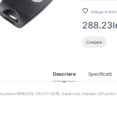
Adauga la favor
288.23
l
Compare
Descriere
Specificatii
on panica WIRELESS, DSC PG-8938, Supervizat, Indicator LED pentru tr