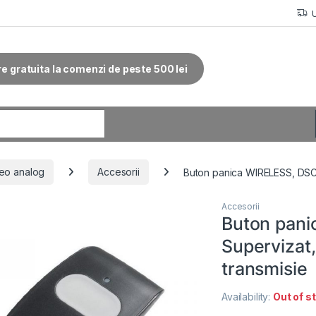
re gratuita la comenzi de peste 500 lei
r:
eo analog
Accesorii
Buton panica WIRELESS, DSC 
Accesorii
Buton pan
Supervizat,
transmisie
Availability:
Out of s