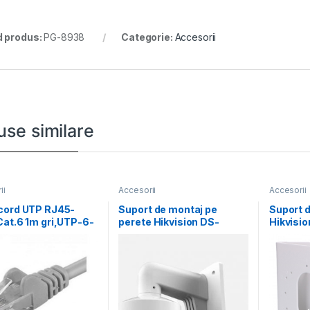
 produs:
PG-8938
Categorie:
Accesorii
use similare
ii
Accesorii
Accesorii
cord UTP RJ45-
Suport de montaj pe
Suport d
at.6 1m gri,UTP-6-
perete Hikvision DS-
Hikvisi
achcord din cupru
1272ZJ-110-TRS, material
SUS, di
aliaj de