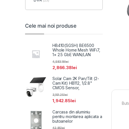
(25)
Cele mai noi produse
HB410(SGSH) BE6500
Whole Home Mesh WiFi7,
1× 2.5 GbE WAN/LAN
4,583.18
lei
2,866.38
lei
Solar Cam 2K Pan/Tilt (2-
Cam Kit) HB112, 1/2.8"
CMOS Sensor,
3,151.25
lei
1,942.85
lei
But
Carcasa din aluminiu
pentru montarea aplicata a
butoanelor
42.85
lei