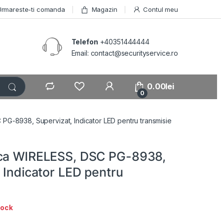
Urmareste-ti comanda
Magazin
Contul meu
Telefon
+40351444444
Email: contact@securityservice.ro
0.00
lei
0
PG-8938, Supervizat, Indicator LED pentru transmisie
ica WIRELESS, DSC PG-8938,
 Indicator LED pentru
tock