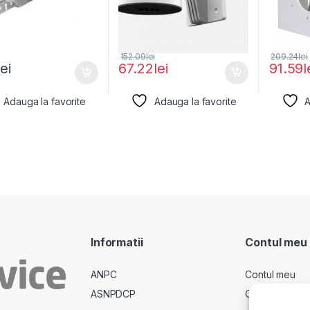
152.09
lei
209.24
lei
lei
67.22
lei
91.59
l
Adauga la favorite
Adauga la favorite
A
Informatii
Contul meu
ANPC
Contul meu
ASNPDCP
Comenzi