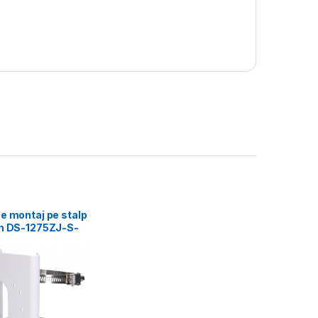
e montaj pe stalp
on DS-1275ZJ-S-
mensiuni: 144 mm