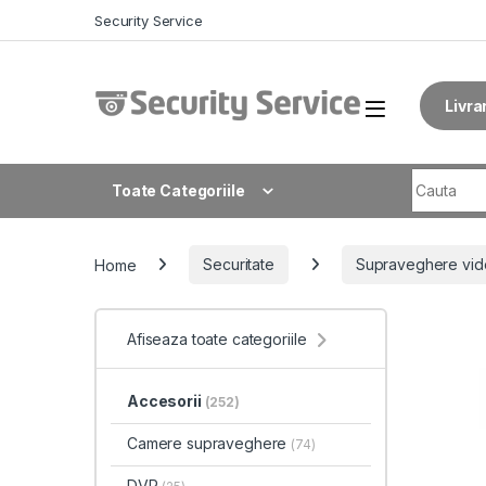
Skip to navigation
Skip to content
Security Service
Livra
Search fo
Toate Categoriile
Home
Securitate
Supraveghere vid
Afiseaza toate categoriile
Accesorii
(252)
Camere supraveghere
(74)
DVR