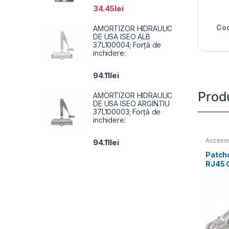
34.45
lei
Cod
AMORTIZOR HIDRAULIC
DE USA ISEO ALB
37L100004; Forță de
inchidere:
94.11
lei
Prod
AMORTIZOR HIDRAULIC
DE USA ISEO ARGINTIU
37L100003; Forță de
inchidere:
Accesor
94.11
lei
Patch
RJ45 C
1-G, p