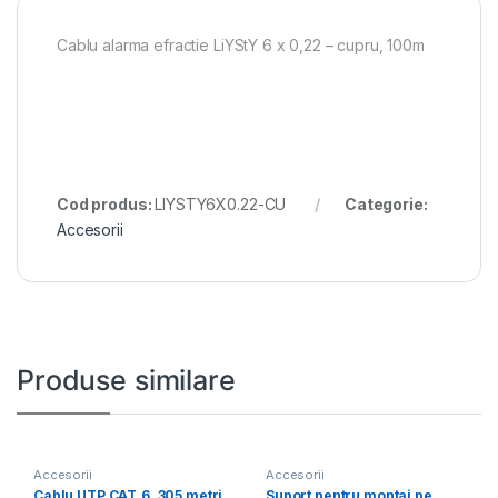
Cablu alarma efractie LiYStY 6 x 0,22 – cupru, 100m
Cod produs:
LIYSTY6X0.22-CU
Categorie:
Accesorii
Produse similare
Accesorii
Accesorii
Cablu UTP CAT.6, 305 metri,
Suport pentru montaj pe