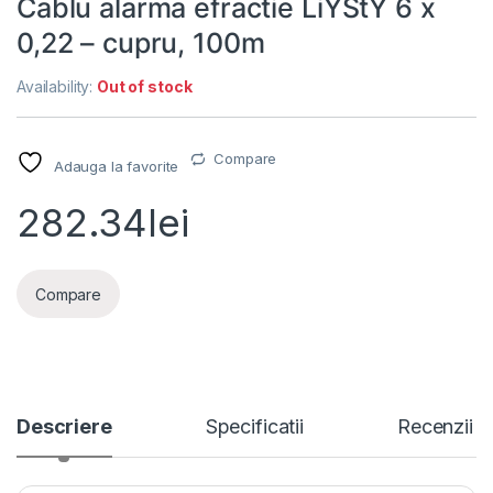
Cablu alarma efractie LiYStY 6 x
0,22 – cupru, 100m
Availability:
Out of stock
Compare
Adauga la favorite
282.34
lei
Compare
Descriere
Specificatii
Recenzii