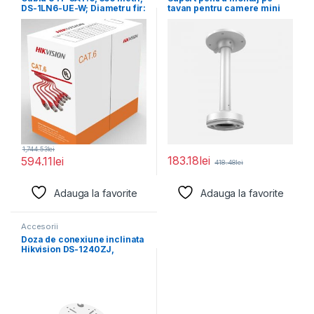
DS-1LN6-UE-W; Diametru fir:
tavan pentru camere mini
0.53mm, OFC,
dome Hikvision
1,744.53
lei
183.18
lei
594.11
lei
418.48
lei
Adauga la favorite
Adauga la favorite
Accesorii
Doza de conexiune inclinata
Hikvision DS-1240ZJ,
Aluminum alloy, Φ145×
63mm