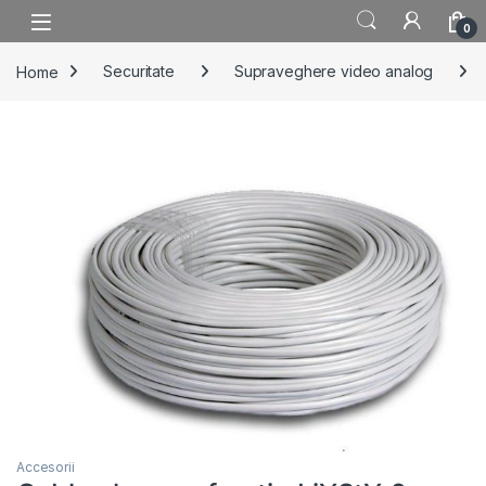
Skip to navigation
Skip to content
0
Home
Securitate
Supraveghere video analog
Accesorii