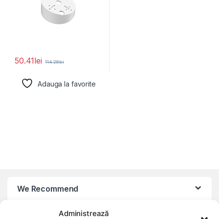
50.41
lei
114.28
lei
Adauga la favorite
We Recommend
Administrează
My Account