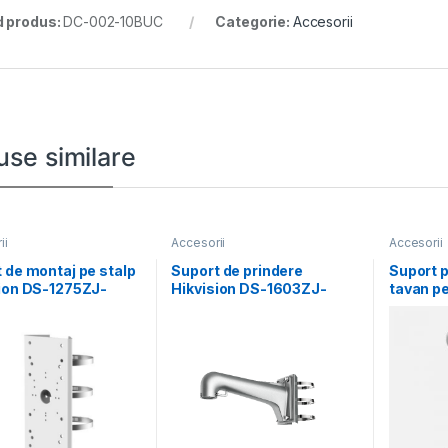
 produs:
DC-002-10BUC
Categorie:
Accesorii
use similare
ii
Accesorii
Accesorii
 de montaj pe stalp
Suport de prindere
Suport 
ion DS-1275ZJ-
Hikvision DS-1603ZJ-
tavan p
aterial otel
POLE-P; Material:
dome Hi
abil,
Aluminum Alloy, Steel,
and