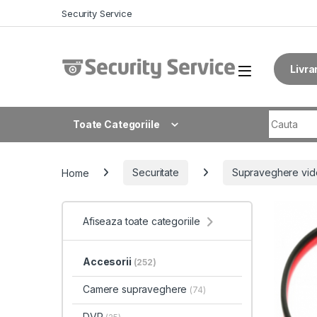
Skip to navigation
Skip to content
Security Service
Livra
Search fo
Toate Categoriile
Home
Securitate
Supraveghere vid
Afiseaza toate categoriile
Accesorii
(252)
Camere supraveghere
(74)
DVR