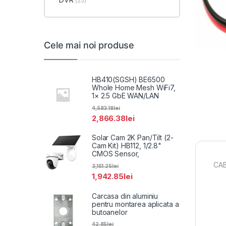
(25)
Cele mai noi produse
HB410(SGSH) BE6500
Whole Home Mesh WiFi7,
1× 2.5 GbE WAN/LAN
4,583.18
lei
2,866.38
lei
Solar Cam 2K Pan/Tilt (2-
Cam Kit) HB112, 1/2.8"
CMOS Sensor,
CAB
3,151.25
lei
1,942.85
lei
Carcasa din aluminiu
pentru montarea aplicata a
butoanelor
42.85
lei