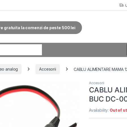
re gratuita la comenzi de peste 500 lei
r:
eo analog
Accesorii
CABLU ALIMENTARE MAMA 1
Accesorii
CABLU ALI
BUC DC-0
Availability:
Out of s