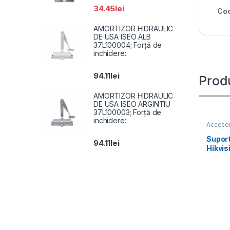
34.45
lei
Cod
AMORTIZOR HIDRAULIC
DE USA ISEO ALB
37L100004; Forță de
inchidere:
94.11
lei
Prod
AMORTIZOR HIDRAULIC
DE USA ISEO ARGINTIU
37L100003; Forță de
inchidere:
Accesor
Suport
94.11
lei
Hikvis
SUS, m
inoxid