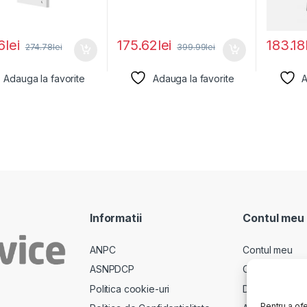
6
lei
175.62
lei
183.18
274.78
lei
399.99
lei
Adauga la favorite
Adauga la favorite
A
Informatii
Contul meu
ANPC
Contul meu
ASNPDCP
Comenzi
Politica cookie-uri
Descarcari
Pentru a ofe