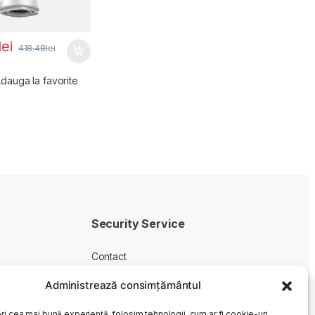
lei
418.48
lei
dauga la favorite
Security Service
Contact
Despre noi
Administrează consimțământul
Livrare produse
ri cea mai bună experiență, folosim tehnologii, cum ar fi cookie-uri,