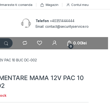
Urmareste-ti comanda
Magazin
Contul meu
Telefon
+40351444444
Email: contact@securityservice.ro
0.00
lei
0
2V PAC 10 BUC DC-002
MENTARE MAMA 12V PAC 10
02
tock