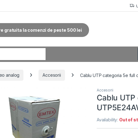
re gratuita la comenzi de peste 500 lei
r:
eo analog
Accesorii
Cablu UTP categoria 5e ful
Accesorii
Cablu UTP 
UTP5E24AW
Availability:
Out of s