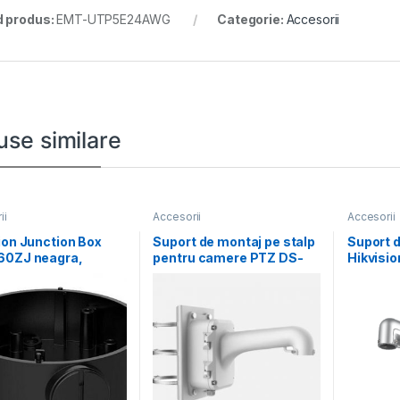
 produs:
EMT-UTP5E24AWG
Categorie:
Accesorii
use similare
ii
Accesorii
Accesorii
ion Junction Box
Suport de montaj pe stalp
Suport d
60ZJ neagra,
pentru camere PTZ DS-
Hikvisi
ibil cu bullet
1604ZJ-BOX-POLE,
pole-P;
, aliaj
material
alloy 1