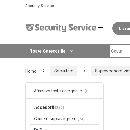
Skip to navigation
Skip to content
Security Service
Livra
Search fo
Toate Categoriile
Home
Securitate
Supraveghere vid
Afiseaza toate categoriile
Accesorii
(252)
Camere supraveghere
(74)
DVR