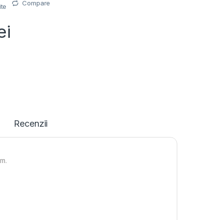
Compare
ite
ei
Recenzii
5m.