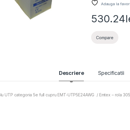
Adauga la favor
530.24
l
Compare
Descriere
Specificatii
lu UTP categoria 5e full cupru EMT-UTP5E24AWG / Emtex – rola 30