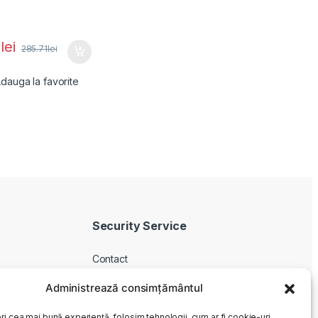
0
lei
285.71
lei
dauga la favorite
Security Service
Contact
Despre noi
Administrează consimțământul
Livrare produse
ri cea mai bună experiență, folosim tehnologii, cum ar fi cookie-uri,