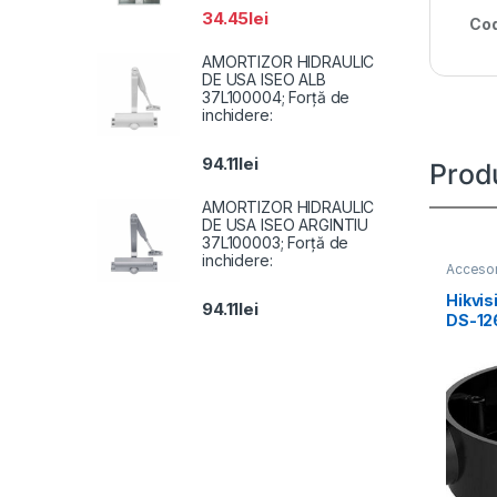
34.45
lei
Cod
AMORTIZOR HIDRAULIC
DE USA ISEO ALB
37L100004; Forță de
inchidere:
94.11
lei
Prod
AMORTIZOR HIDRAULIC
DE USA ISEO ARGINTIU
37L100003; Forță de
inchidere:
Accesor
Hikvis
94.11
lei
DS-12
compat
camera