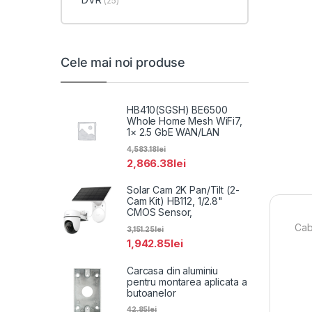
(25)
Cele mai noi produse
HB410(SGSH) BE6500
Whole Home Mesh WiFi7,
1× 2.5 GbE WAN/LAN
4,583.18
lei
2,866.38
lei
Solar Cam 2K Pan/Tilt (2-
Cam Kit) HB112, 1/2.8"
CMOS Sensor,
Cab
3,151.25
lei
1,942.85
lei
Carcasa din aluminiu
pentru montarea aplicata a
butoanelor
42.85
lei