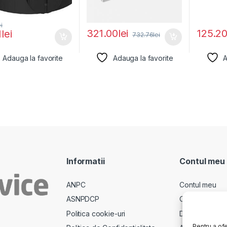
ei
321.00
lei
125.2
1
lei
732.76
lei
Adauga la favorite
Adauga la favorite
A
Informatii
Contul meu
ANPC
Contul meu
ASNPDCP
Comenzi
Politica cookie-uri
Descarcari
Pentru a ofe