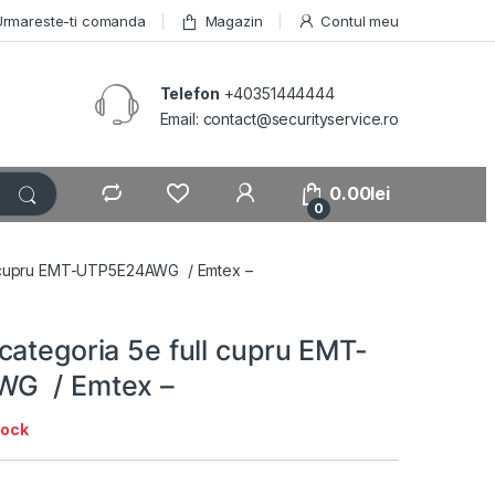
Urmareste-ti comanda
Magazin
Contul meu
Telefon
+40351444444
Email: contact@securityservice.ro
0.00
lei
0
l cupru EMT-UTP5E24AWG / Emtex –
categoria 5e full cupru EMT-
G / Emtex –
tock