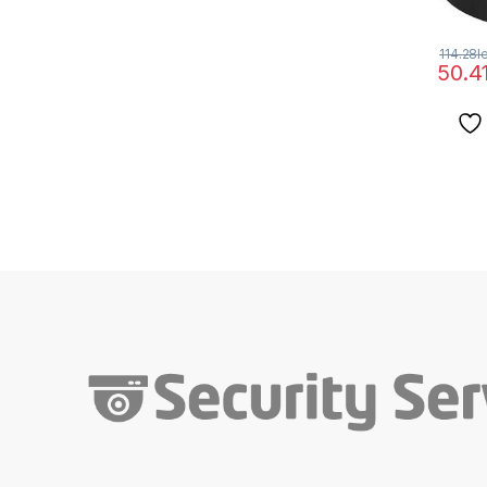
114.28
l
50.4