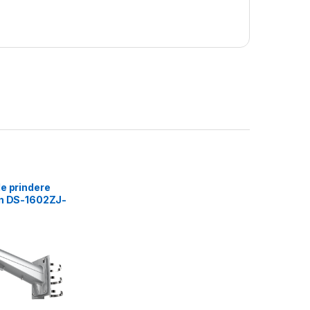
e prindere
on DS-1602ZJ-
 Grey Aluminum
17× 194×310mm