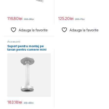
116.80
lei
125.20
lei
266.38
lei
285.71
lei
Adauga la favorite
Adauga la favorite
Accesorii
Suport pentru montaj pe
tavan pentru camere mini
dome Hikvision
183.18
lei
418.48
lei