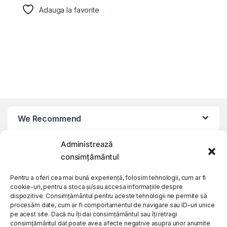
Adauga la favorite
We Recommend
Administrează
My Account
consimțământul
Customer Care
Pentru a oferi cea mai bună experiență, folosim tehnologii, cum ar fi
cookie-uri, pentru a stoca și/sau accesa informațiile despre
dispozitive. Consimțământul pentru aceste tehnologii ne permite să
procesăm date, cum ar fi comportamentul de navigare sau ID-uri unice
About Us
pe acest site. Dacă nu îți dai consimțământul sau îți retragi
consimțământul dat poate avea afecte negative asupra unor anumite