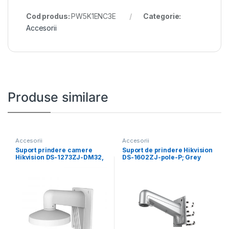
Cod produs:
PW5K1ENC3E
Categorie:
Accesorii
Produse similare
Accesorii
Accesorii
Suport prindere camere
Suport de prindere Hikvision
Hikvision DS-1273ZJ-DM32,
DS-1602ZJ-pole-P; Grey
material aluminiu; Hikvision
Aluminum alloy 117×
white; Aluminum
194×310mm