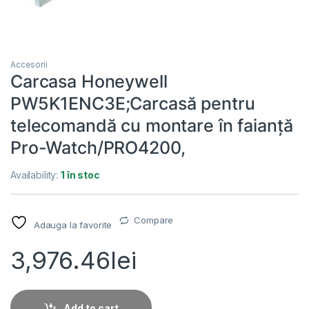
Accesorii
Carcasa Honeywell
PW5K1ENC3E;Carcasă pentru
telecomandă cu montare în faianță
Pro-Watch/PRO4200,
Availability:
1 în stoc
Compare
Adauga la favorite
3,976.46
lei
Add to cart