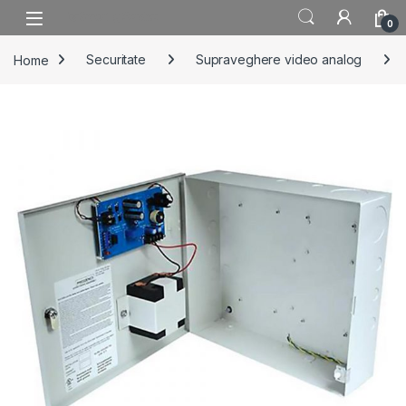
Skip to navigation
Skip to content
0
Home
Securitate
Supraveghere video analog