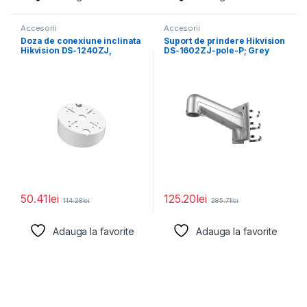
Accesorii
Accesorii
Doza de conexiune inclinata
Suport de prindere Hikvision
Hikvision DS-1240ZJ,
DS-1602ZJ-pole-P; Grey
Aluminum alloy, Φ145×
Aluminum alloy 117×
63mm
194×310mm
50.41
lei
125.20
lei
114.28
lei
285.71
lei
Adauga la favorite
Adauga la favorite