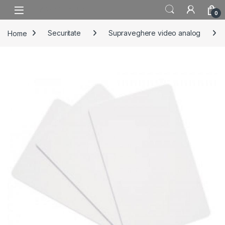
Skip to navigation
Skip to content
0
Home
Securitate
Supraveghere video analog