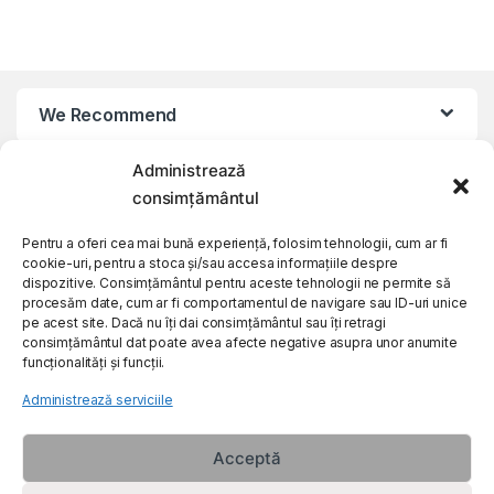
We Recommend
Administrează
My Account
consimțământul
Customer Care
Pentru a oferi cea mai bună experiență, folosim tehnologii, cum ar fi
cookie-uri, pentru a stoca și/sau accesa informațiile despre
dispozitive. Consimțământul pentru aceste tehnologii ne permite să
procesăm date, cum ar fi comportamentul de navigare sau ID-uri unice
About Us
pe acest site. Dacă nu îți dai consimțământul sau îți retragi
consimțământul dat poate avea afecte negative asupra unor anumite
funcționalități și funcții.
Administrează serviciile
Acceptă