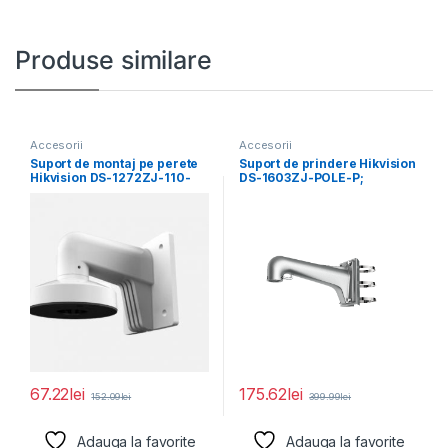
Produse similare
Accesorii
Accesorii
Suport de montaj pe perete
Suport de prindere Hikvision
Hikvision DS-1272ZJ-110-
DS-1603ZJ-POLE-P;
TRS, material aliaj de
Material: Aluminum Alloy,
Steel, and
67.22
lei
175.62
lei
152.09
lei
399.99
lei
Adauga la favorite
Adauga la favorite