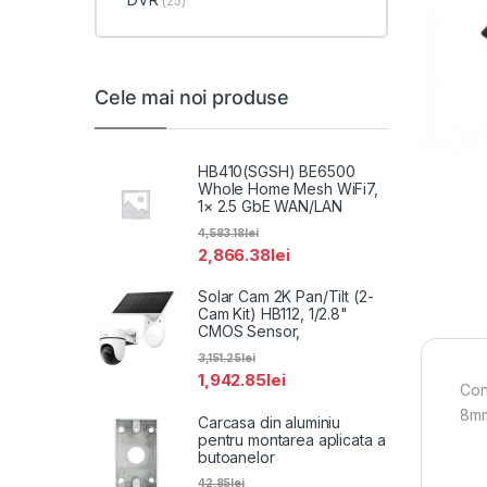
(25)
Cele mai noi produse
HB410(SGSH) BE6500
Whole Home Mesh WiFi7,
1× 2.5 GbE WAN/LAN
4,583.18
lei
2,866.38
lei
Solar Cam 2K Pan/Tilt (2-
Cam Kit) HB112, 1/2.8"
CMOS Sensor,
3,151.25
lei
1,942.85
lei
Con
8mm
Carcasa din aluminiu
pentru montarea aplicata a
butoanelor
42.85
lei