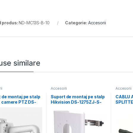
 produs:
ND-MC13S-B-10
Categorie:
Accesorii
use similare
ii
Accesorii
Accesorii
 de montaj pe stalp
Suport de montaj pe stalp
CABLU 
u camere PTZ DS-
Hikvision DS-1275ZJ-S-
SPLITTE
J-BOX-POLE,
SUS, dimensiuni: 144 mm
Pachet 
al