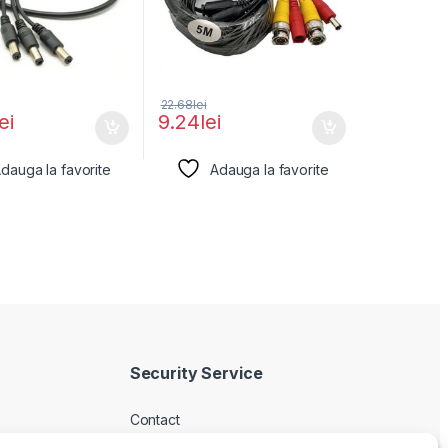
22.68
lei
lei
9.24
lei
dauga la favorite
Adauga la favorite
Security Service
Contact
Despre noi