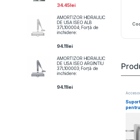
34.45
lei
AMORTIZOR HIDRAULIC
DE USA ISEO ALB
Cod
37L100004; Forță de
inchidere:
94.11
lei
AMORTIZOR HIDRAULIC
DE USA ISEO ARGINTIU
Prod
37L100003; Forță de
inchidere:
94.11
lei
Accesor
Suport
pentr
1604Z
materi