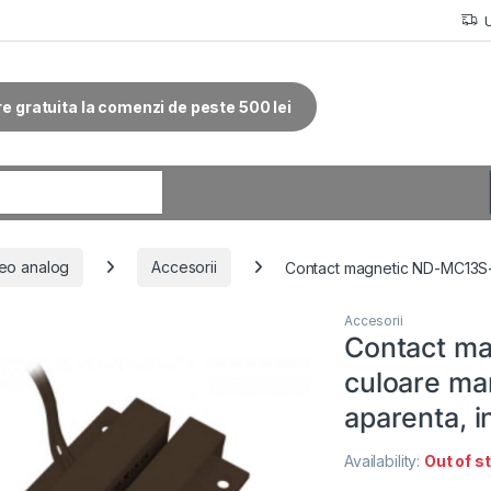
re gratuita la comenzi de peste 500 lei
r:
eo analog
Accesorii
Contact magnetic ND-MC13S-B-
Accesorii
Contact m
culoare mar
aparenta, i
Availability:
Out of s