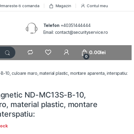
Urmareste-ti comanda
Magazin
Contul meu
Telefon
+40351444444
Email: contact@securityservice.ro
0.00
lei
0
10, culoare maro, material plastic, montare aparenta, interspatiu:
agnetic ND-MC13S-B-10,
o, material plastic, montare
nterspatiu:
tock