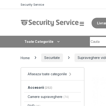
Skip to navigation
Skip to content
Security Service
Livra
Search fo
Toate Categoriile
Home
Securitate
Supraveghere vid
Afiseaza toate categoriile
Accesorii
(252)
Camere supraveghere
(74)
DVR