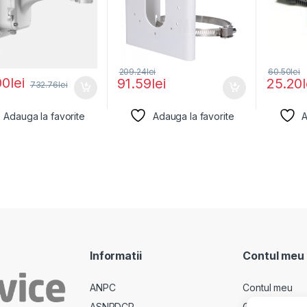
209.24
lei
60.50
lei
00
lei
91.59
lei
25.20
732.76
lei
Adauga la favorite
Adauga la favorite
A
Informatii
Contul meu
ANPC
Contul meu
ASNPDCP
Comenzi