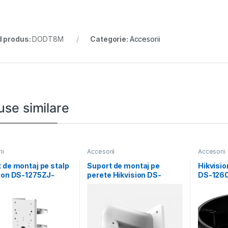
 produs:
DODT8M
Categorie:
Accesorii
use similare
ii
Accesorii
Accesorii
 de montaj pe stalp
Suport de montaj pe
Hikvisio
ion DS-1275ZJ-
perete Hikvision DS-
DS-1260
aterial otel
1272ZJ-110-TRS, material
compatib
abil,
aliaj de
camera, 