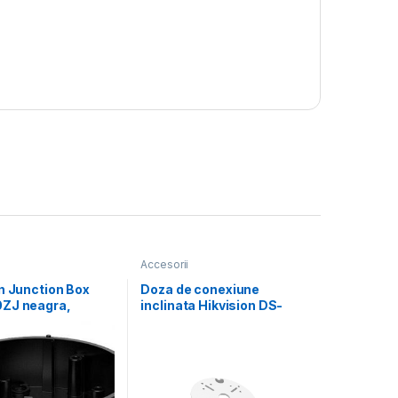
Accesorii
n Junction Box
Doza de conexiune
ZJ neagra,
inclinata Hikvision DS-
il cu bullet
1240ZJ, Aluminum alloy,
aliaj
Φ145× 63mm