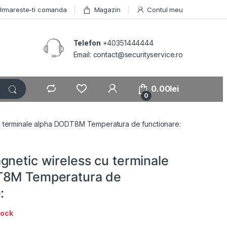
Urmareste-ti comanda
Magazin
Contul meu
Telefon
+40351444444
Email: contact@securityservice.ro
0.00
lei
0
u terminale alpha DODT8M Temperatura de functionare:
gnetic wireless cu terminale
T8M Temperatura de
:
tock