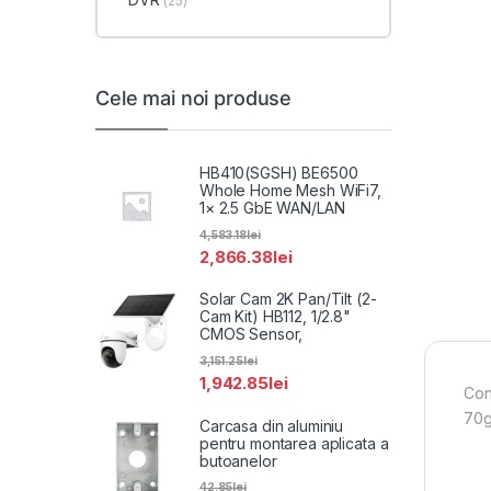
(25)
Cele mai noi produse
HB410(SGSH) BE6500
Whole Home Mesh WiFi7,
1× 2.5 GbE WAN/LAN
4,583.18
lei
2,866.38
lei
Solar Cam 2K Pan/Tilt (2-
Cam Kit) HB112, 1/2.8"
CMOS Sensor,
3,151.25
lei
1,942.85
lei
Con
70g
Carcasa din aluminiu
pentru montarea aplicata a
butoanelor
42.85
lei