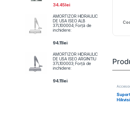
34.45
lei
AMORTIZOR HIDRAULIC
DE USA ISEO ALB
Cod
37L100004; Forță de
inchidere:
94.11
lei
AMORTIZOR HIDRAULIC
DE USA ISEO ARGINTIU
Prod
37L100003; Forță de
inchidere:
94.11
lei
Accesor
Suport
Hikvis
SUS, m
inoxid