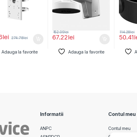
152.09
lei
114.28
lei
6
lei
67.22
lei
50.41
l
274.78
lei
Adauga la favorite
Adauga la favorite
A
Informatii
Contul meu
ANPC
Contul meu
ASNPDCP
Comenzi