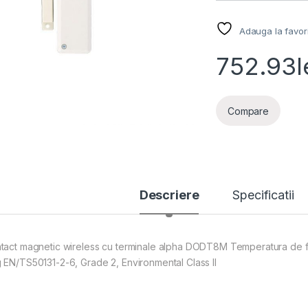
Adauga la favor
752.93
l
Compare
Descriere
Specificatii
tact magnetic wireless cu terminale alpha DODT8M Temperatura de fun
 EN/TS50131-2-6, Grade 2, Environmental Class II