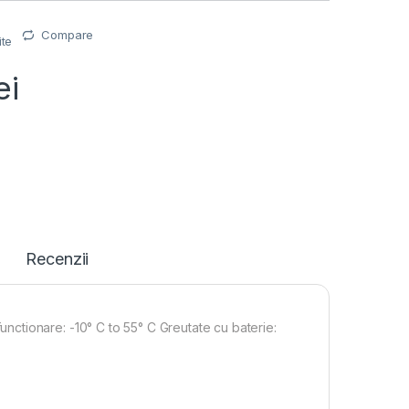
Compare
ite
ei
Recenzii
ctionare: -10° C to 55° C Greutate cu baterie: