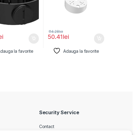
114.28
lei
ei
50.41
lei
dauga la favorite
Adauga la favorite
Security Service
Contact
Despre noi