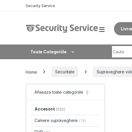
Skip to navigation
Skip to content
Security Service
Livra
Search fo
Toate Categoriile
Home
Securitate
Supraveghere vid
Afiseaza toate categoriile
Accesorii
(252)
Camere supraveghere
(74)
DVR