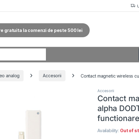
re gratuita la comenzi de peste 500 lei
r:
eo analog
Accesorii
Contact magnetic wireless c
Accesorii
Contact ma
alpha DOD
functionare
Availability:
Out of s