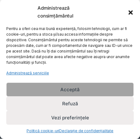
Administrează
My Account
consimțământul
Customer Care
Pentru a oferi cea mai bună experiență, folosim tehnologii, cum ar fi
cookie-uri, pentru a stoca și/sau accesa informațiile despre
dispozitive. Consimțământul pentru aceste tehnologii ne permite să
procesăm date, cum ar fi comportamentul de navigare sau ID-uri unice
About Us
pe acest site. Dacă nu îți dai consimțământul sau îți retragi
consimțământul dat poate avea afecte negative asupra unor anumite
funcționalități și funcții.
Administrează serviciile
Acceptă
Refuză
Vezi preferințele
Politică cookie-uri
Declarație de confidențialitate