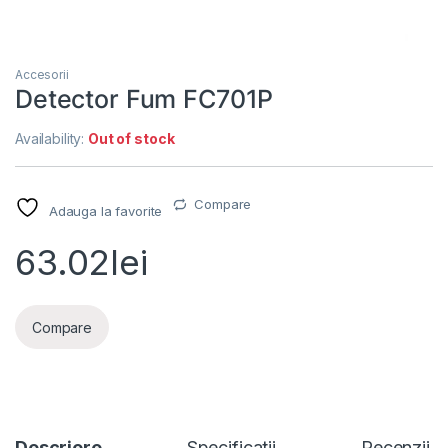
Accesorii
Detector Fum FC701P
Availability:
Out of stock
Compare
Adauga la favorite
63.02
lei
Compare
Descriere
Specificatii
Recenzii