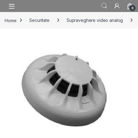
Skip to navigation
Skip to content
0
Home
Securitate
Supraveghere video analog