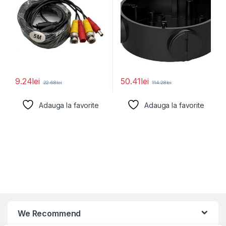
9.24
lei
50.41
lei
22.68
lei
114.28
lei
Adauga la favorite
Adauga la favorite
We Recommend