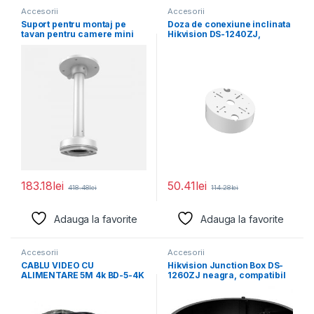
Accesorii
Accesorii
Suport pentru montaj pe
Doza de conexiune inclinata
tavan pentru camere mini
Hikvision DS-1240ZJ,
dome Hikvision
Aluminum alloy, Φ145×
63mm
183.18
lei
50.41
lei
418.48
lei
114.28
lei
Adauga la favorite
Adauga la favorite
Accesorii
Accesorii
CABLU VIDEO CU
Hikvision Junction Box DS-
ALIMENTARE 5M 4k BD-5-4K
1260ZJ neagra, compatibil
cu bullet camera, aliaj