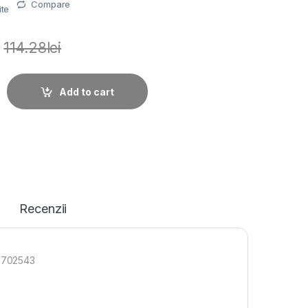
Compare
ite
114.28
lei
kvision pentru camera Dome DS-1280ZJ-DM46/BK; 302702543 q
Add to cart
Recenzii
2702543