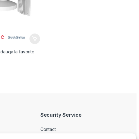
lei
266.38
lei
dauga la favorite
Security Service
Contact
Despre noi