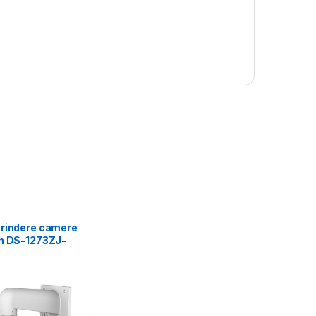
prindere camere
on DS-1273ZJ-
terial aluminiu;
on white; Aluminum