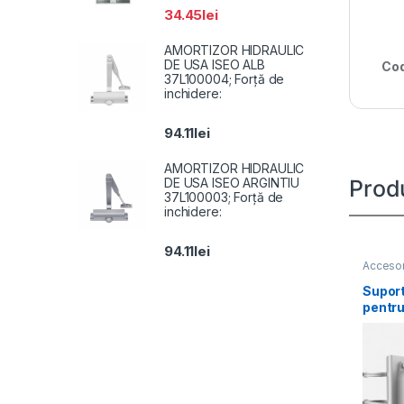
34.45
lei
AMORTIZOR HIDRAULIC
DE USA ISEO ALB
Cod
37L100004; Forță de
inchidere:
94.11
lei
AMORTIZOR HIDRAULIC
DE USA ISEO ARGINTIU
Prod
37L100003; Forță de
inchidere:
94.11
lei
Accesor
Suport
pentr
1604Z
materi