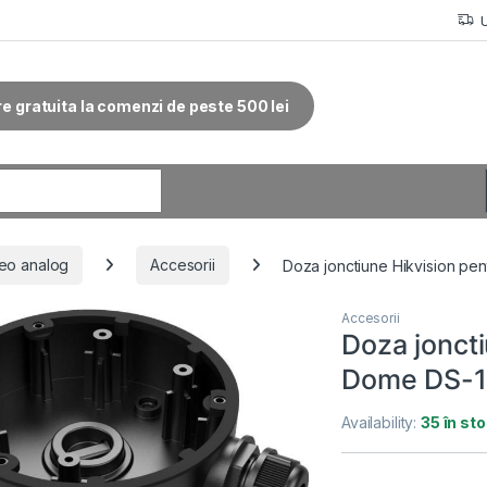
re gratuita la comenzi de peste 500 lei
r:
eo analog
Accesorii
Doza jonctiune Hikvision 
Accesorii
Doza jonct
Dome DS-1
Availability:
35 în st