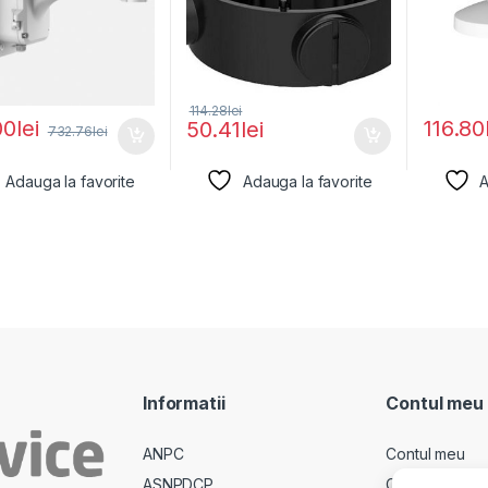
114.28
lei
00
lei
116.80
50.41
lei
732.76
lei
Adauga la favorite
Adauga la favorite
A
Informatii
Contul meu
ANPC
Contul meu
ASNPDCP
Comenzi