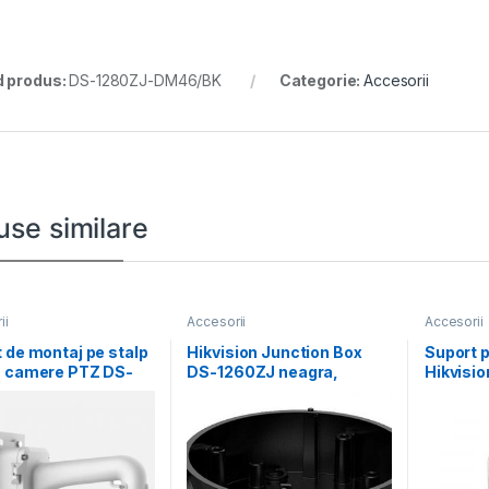
 produs:
DS-1280ZJ-DM46/BK
Categorie:
Accesorii
use similare
ii
Accesorii
Accesorii
 de montaj pe stalp
Hikvision Junction Box
Suport 
u camere PTZ DS-
DS-1260ZJ neagra,
Hikvisi
J-BOX-POLE,
compatibil cu bullet
DM32, ma
al
camera, aliaj
Hikvisi