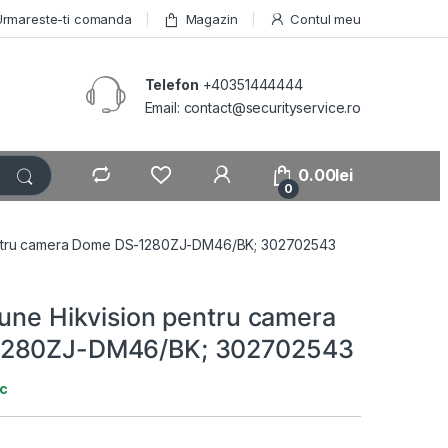
Urmareste-ti comanda
Magazin
Contul meu
Telefon
+40351444444
Email: contact@securityservice.ro
0.00
lei
0
pentru camera Dome DS-1280ZJ-DM46/BK; 302702543
iune Hikvision pentru camera
280ZJ-DM46/BK; 302702543
oc