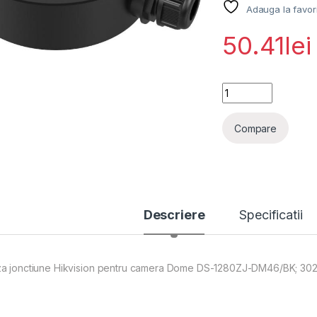
Adauga la favor
50.41
lei
Doza jonctiune Hi
Compare
Descriere
Specificatii
a jonctiune Hikvision pentru camera Dome DS-1280ZJ-DM46/BK; 30