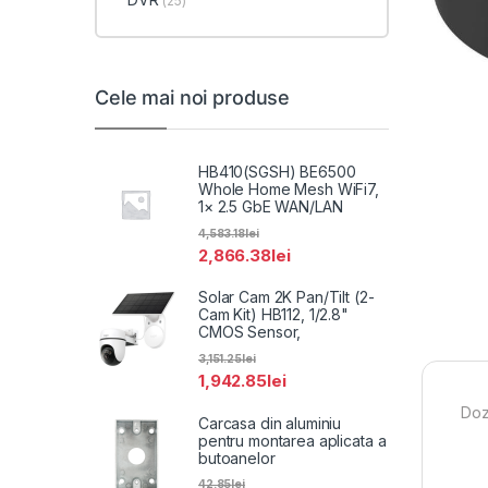
(25)
Cele mai noi produse
HB410(SGSH) BE6500
Whole Home Mesh WiFi7,
1× 2.5 GbE WAN/LAN
4,583.18
lei
2,866.38
lei
Solar Cam 2K Pan/Tilt (2-
Cam Kit) HB112, 1/2.8"
CMOS Sensor,
3,151.25
lei
1,942.85
lei
Doz
Carcasa din aluminiu
pentru montarea aplicata a
butoanelor
42.85
lei