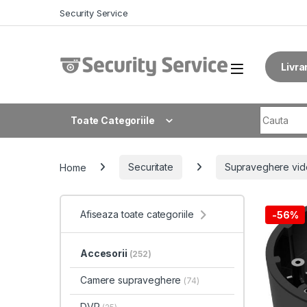
Skip to navigation
Skip to content
Security Service
Livra
Search fo
Toate Categoriile
Home
Securitate
Supraveghere vid
Afiseaza toate categoriile
-
56%
Accesorii
(252)
Camere supraveghere
(74)
DVR