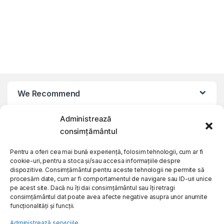
We Recommend
Administrează
My Account
consimțământul
Customer Care
Pentru a oferi cea mai bună experiență, folosim tehnologii, cum ar fi
cookie-uri, pentru a stoca și/sau accesa informațiile despre
dispozitive. Consimțământul pentru aceste tehnologii ne permite să
procesăm date, cum ar fi comportamentul de navigare sau ID-uri unice
About Us
pe acest site. Dacă nu îți dai consimțământul sau îți retragi
consimțământul dat poate avea afecte negative asupra unor anumite
funcționalități și funcții.
Administrează serviciile