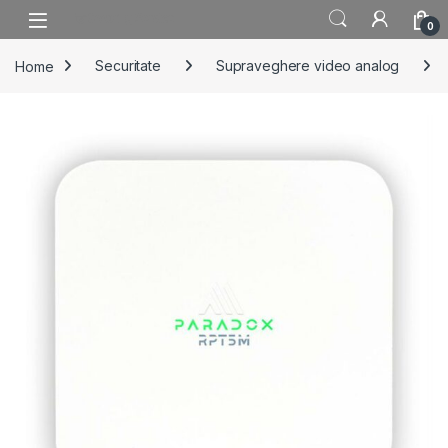
Skip to navigation
Skip to content
0
Home
Securitate
Supraveghere video analog