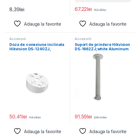
67.22
lei
8.39
lei
152.09
lei
Adauga la favorite
Adauga la favorite
Accesorii
Accesorii
Doza de conexiune inclinata
Suport de prindere Hikvision
Hikvision DS-1240ZJ,
DS-1662ZJ;white Aluminum
Aluminum alloy, Φ145×
alloy Φ116.5×500mm
63mm
50.41
lei
91.59
lei
114.28
lei
209.24
lei
Adauga la favorite
Adauga la favorite