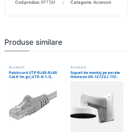
Cod produs:
RPT5M
Categorie:
Accesorii
Produse similare
Accesorii
Accesorii
Patchcord UTP RJ45-RJ45
Suport de montaj pe perete
Cat.6 1m gri,UTP-6-1-G,
Hikvision DS-1272ZJ-110-
pachcord din cupru
TRS, material aliaj de