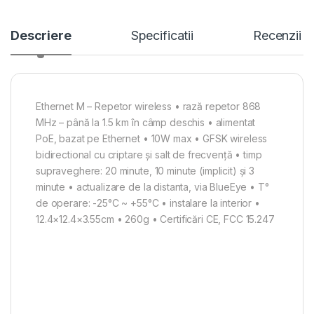
Descriere
Specificatii
Recenzii
Ethernet M – Repetor wireless • rază repetor 868
MHz – până la 1.5 km în câmp deschis • alimentat
PoE, bazat pe Ethernet • 10W max • GFSK wireless
bidirectional cu criptare și salt de frecvență • timp
supraveghere: 20 minute, 10 minute (implicit) și 3
minute • actualizare de la distanta, via BlueEye • T°
de operare: -25°C ~ +55°C • instalare la interior •
12.4×12.4×3.55cm • 260g • Certificări CE, FCC 15.247