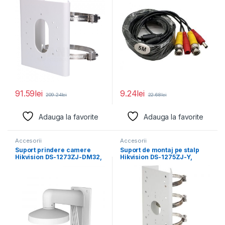
91.59
lei
9.24
lei
209.24
lei
22.68
lei
Adauga la favorite
Adauga la favorite
Accesorii
Accesorii
Suport prindere camere
Suport de montaj pe stalp
Hikvision DS-1273ZJ-DM32,
Hikvision DS-1275ZJ-Y,
material aluminiu; Hikvision
dimensiuni: 67 mm
white; Aluminum