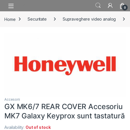
Skip to navigation
Skip to content
0
Home
Securitate
Supraveghere video analog
Accesorii
GX MK6/7 REAR COVER Accesoriu
MK7 Galaxy Keyprox sunt tastatură
Availability:
Out of stock