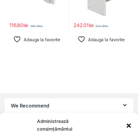
116.80
lei
242.01
lei
266.38
lei
552.09
lei
Adauga la favorite
Adauga la favorite
We Recommend
Administrează
My Account
consimțământul