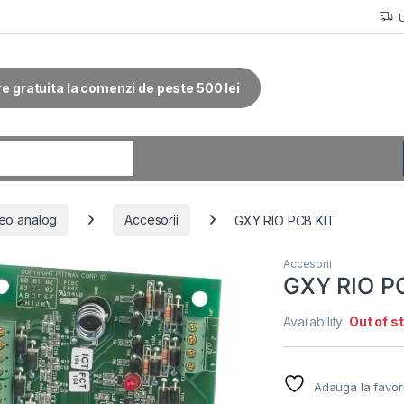
re gratuita la comenzi de peste 500 lei
r:
eo analog
Accesorii
GXY RIO PCB KIT
Accesorii
GXY RIO P
Availability:
Out of s
Adauga la favor