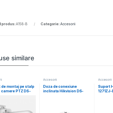
 produs:
A158-B
Categorie:
Accesorii
use similare
ii
Accesorii
Accesorii
 de montaj pe stalp
Doza de conexiune
Suport H
u camere PTZ DS-
inclinata Hikvision DS-
1271ZJ-
J-BOX-POLE,
1240ZJ, Aluminum alloy,
560×16
al
Φ145× 63mm