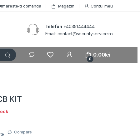
Urmareste-ti comanda
Magazin
Contul meu
Telefon
+40351444444
Email: contact@securityservice.ro
0.00
lei
0
CB KIT
tock
Compare
ite