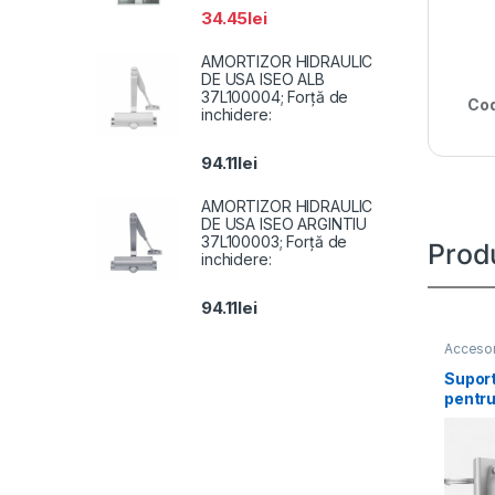
34.45
lei
AMORTIZOR HIDRAULIC
DE USA ISEO ALB
37L100004; Forță de
Cod
inchidere:
94.11
lei
AMORTIZOR HIDRAULIC
DE USA ISEO ARGINTIU
37L100003; Forță de
Prod
inchidere:
94.11
lei
Accesor
Suport
pentr
1604Z
materi