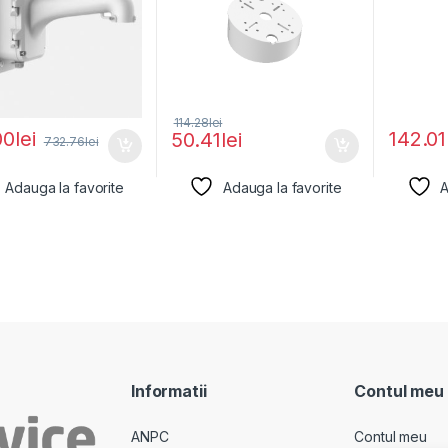
114.28
lei
00
lei
142.01
50.41
lei
732.76
lei
Adauga la favorite
Adauga la favorite
A
Informatii
Contul meu
ANPC
Contul meu