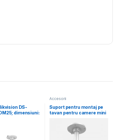
Accesorii
ikvision DS-
Suport pentru montaj pe
DM25; dimensiuni:
tavan pentru camere mini
5×165mm.
dome Hikvision