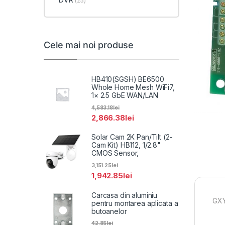
(25)
Cele mai noi produse
HB410(SGSH) BE6500
Whole Home Mesh WiFi7,
1× 2.5 GbE WAN/LAN
4,583.18
lei
2,866.38
lei
Solar Cam 2K Pan/Tilt (2-
Cam Kit) HB112, 1/2.8"
CMOS Sensor,
3,151.25
lei
1,942.85
lei
Carcasa din aluminiu
GXY
pentru montarea aplicata a
butoanelor
42.85
lei