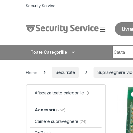
Skip to navigation
Skip to content
Security Service
Livra
Search fo
Toate Categoriile
Home
Securitate
Supraveghere vid
Afiseaza toate categoriile
Accesorii
(252)
Camere supraveghere
(74)
DVR