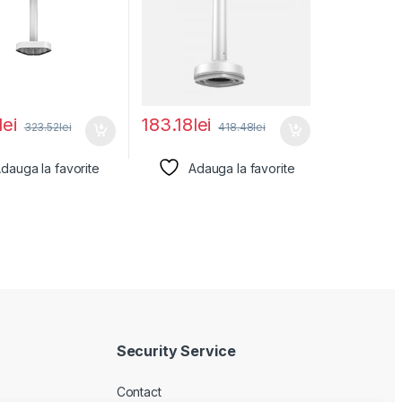
lei
183.18
lei
323.52
lei
418.48
lei
dauga la favorite
Adauga la favorite
Security Service
Contact