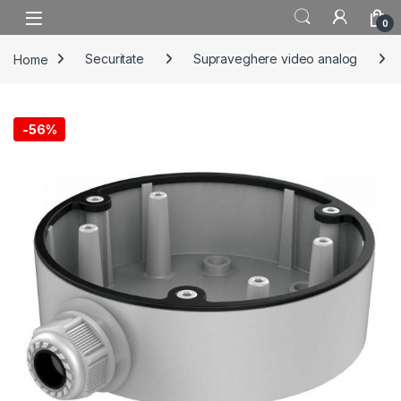
Skip to navigation
Skip to content
0
Home
Securitate
Supraveghere video analog
-
56%