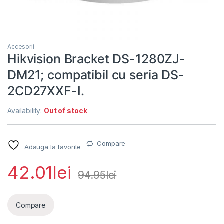
Accesorii
Hikvision Bracket DS-1280ZJ-
DM21; compatibil cu seria DS-
2CD27XXF-I.
Availability:
Out of stock
Compare
Adauga la favorite
42.01
lei
94.95
lei
Compare