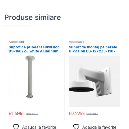
Produse similare
Accesorii
Accesorii
Suport de prindere Hikvision
Suport de montaj pe perete
DS-1662ZJ;white Aluminum
Hikvision DS-1272ZJ-110-
alloy Φ116.5×500mm
TRS, material aliaj de
91.59
lei
67.22
lei
209.24
lei
152.09
lei
Adauga la favorite
Adauga la favorite