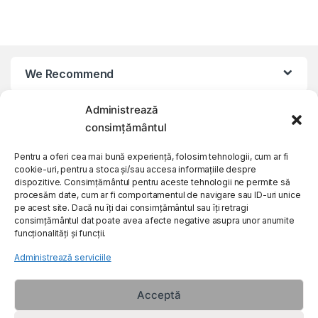
We Recommend
Administrează
My Account
consimțământul
Customer Care
Pentru a oferi cea mai bună experiență, folosim tehnologii, cum ar fi
cookie-uri, pentru a stoca și/sau accesa informațiile despre
dispozitive. Consimțământul pentru aceste tehnologii ne permite să
procesăm date, cum ar fi comportamentul de navigare sau ID-uri unice
About Us
pe acest site. Dacă nu îți dai consimțământul sau îți retragi
consimțământul dat poate avea afecte negative asupra unor anumite
funcționalități și funcții.
Administrează serviciile
Acceptă