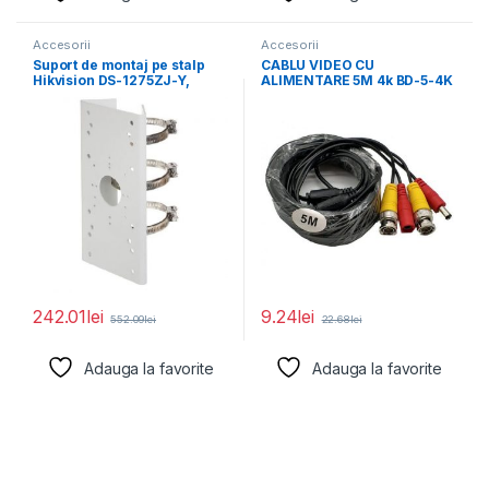
Accesorii
Accesorii
Suport de montaj pe stalp
CABLU VIDEO CU
Hikvision DS-1275ZJ-Y,
ALIMENTARE 5M 4k BD-5-4K
dimensiuni: 67 mm
242.01
lei
9.24
lei
552.09
lei
22.68
lei
Adauga la favorite
Adauga la favorite