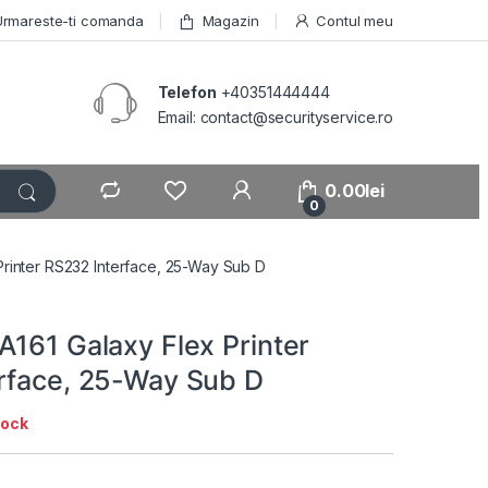
Urmareste-ti comanda
Magazin
Contul meu
Telefon
+40351444444
Email: contact@securityservice.ro
0.00
lei
0
Printer RS232 Interface, 25-Way Sub D
A161 Galaxy Flex Printer
rface, 25-Way Sub D
tock