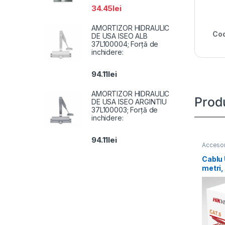
34.45
lei
AMORTIZOR HIDRAULIC
Cod
DE USA ISEO ALB
37L100004; Forță de
inchidere:
94.11
lei
AMORTIZOR HIDRAULIC
Prod
DE USA ISEO ARGINTIU
37L100003; Forță de
inchidere:
94.11
lei
Accesor
Cablu
metri
Diamet
OFC,