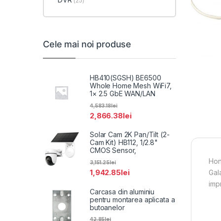
(25)
Cele mai noi produse
HB410(SGSH) BE6500
Whole Home Mesh WiFi7,
1× 2.5 GbE WAN/LAN
4,583.18
lei
2,866.38
lei
Solar Cam 2K Pan/Tilt (2-
Cam Kit) HB112, 1/2.8"
CMOS Sensor,
Hon
3,151.25
lei
1,942.85
lei
Gal
impr
Carcasa din aluminiu
pentru montarea aplicata a
butoanelor
42.85
lei