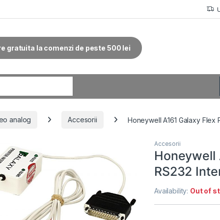
re gratuita la comenzi de peste 500 lei
r:
eo analog
Accesorii
Honeywell A161 Galaxy Flex 
Accesorii
Honeywell 
RS232 Inte
Availability:
Out of s