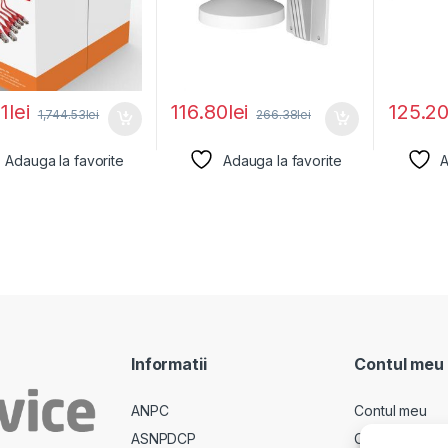
1
lei
116.80
lei
125.2
1,744.53
lei
266.38
lei
Adauga la favorite
Adauga la favorite
A
Informatii
Contul meu
ANPC
Contul meu
ASNPDCP
Comenzi