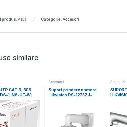
 produs:
A161
Categorie:
Accesorii
use similare
ii
Accesorii
Accesorii
 UTP CAT.6, 305
Suport prindere camere
SUPORT
, DS-1LN6-UE-W;
Hikvision DS-1273ZJ-
HIKVISI
ru fir: 0.53mm,
DM32, material aluminiu;
ALUMIN
Hikvision white; Aluminum
GRAY