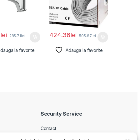
0
lei
424.36
lei
285.71
lei
505.87
lei
dauga la favorite
Adauga la favorite
Security Service
Contact
Despre noi