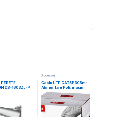
Accesorii
 PERETE
Cablu UTP CAT5E 305m;
ON DS-1603ZJ-P
Alimentare PoE: maxim
IU, PLATINUM
160m, conductor: 0.45*