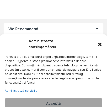
We Recommend
Administrează
My Account
consimțământul
Customer Care
Pentru a oferi cea mai bună experiență, folosim tehnologii, cum ar fi
cookie-uri, pentru a stoca și/sau accesa informațiile despre
dispozitive. Consimțământul pentru aceste tehnologii ne permite să
procesăm date, cum ar fi comportamentul de navigare sau ID-uri unice
About Us
pe acest site. Dacă nu îți dai consimțământul sau îți retragi
consimțământul dat poate avea afecte negative asupra unor anumite
funcționalități și funcții.
Administrează serviciile
Acceptă