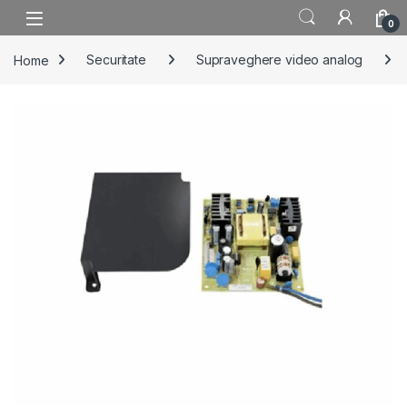
Skip to navigation
Skip to content
0
Home
Securitate
Supraveghere video analog