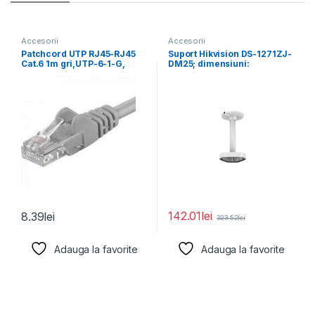
Accesorii
Accesorii
Patchcord UTP RJ45-RJ45
Suport Hikvision DS-1271ZJ-
Cat.6 1m gri,UTP-6-1-G,
DM25; dimensiuni:
pachcord din cupru
560×165×165mm.
142.01
lei
8.39
lei
323.52
lei
Adauga la favorite
Adauga la favorite