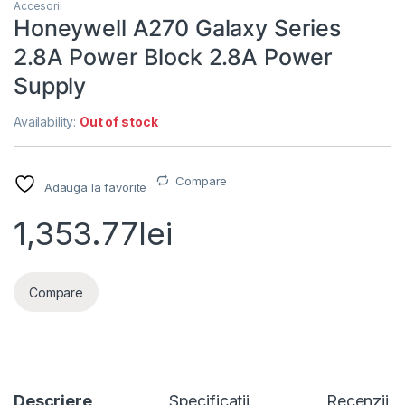
Accesorii
Honeywell A270 Galaxy Series
2.8A Power Block 2.8A Power
Supply
Availability:
Out of stock
Compare
Adauga la favorite
1,353.77
lei
Compare
Descriere
Specificatii
Recenzii