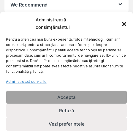
We Recommend
Administrează
My Account
consimțământul
Customer Care
Pentru a oferi cea mai bună experiență, folosim tehnologii, cum ar fi
cookie-uri, pentru a stoca și/sau accesa informațiile despre
dispozitive. Consimțământul pentru aceste tehnologii ne permite să
procesăm date, cum ar fi comportamentul de navigare sau ID-uri unice
About Us
pe acest site. Dacă nu îți dai consimțământul sau îți retragi
consimțământul dat poate avea afecte negative asupra unor anumite
funcționalități și funcții.
Administrează serviciile
Acceptă
Refuză
Vezi preferințele