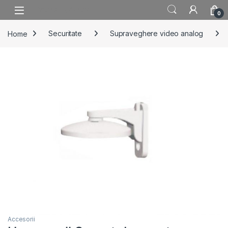
Skip to navigation
Skip to content
0
Home
Securitate
Supraveghere video analog
Accesorii