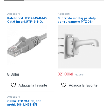
Accesorii
Accesorii
Patchcord UTP RJ45-RJ45
Suport de montaj pe stalp
Cat.6 1m gri,UTP-6-1-G,
pentru camere PTZ DS-
pachcord din cupru
1604ZJ-BOX-POLE, material
321.00
lei
8.39
lei
732.76
lei
Adauga la favorite
Adauga la favorite
Accesorii
Cablu UTP CAT.5E, 305
metri, DS-1LN5E-E/E;
Diametru fir: 0.45mm, OFC,