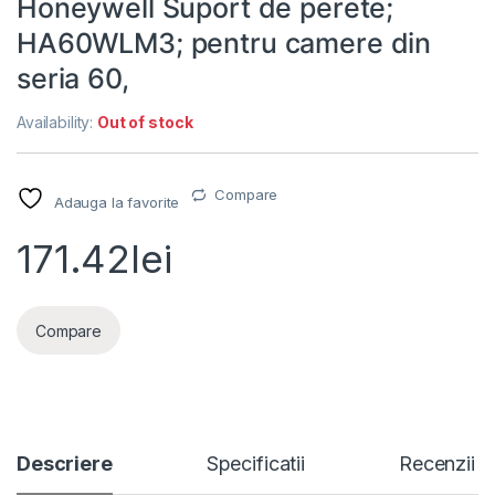
Honeywell Suport de perete;
HA60WLM3; pentru camere din
seria 60,
Availability:
Out of stock
Compare
Adauga la favorite
171.42
lei
Compare
Descriere
Specificatii
Recenzii