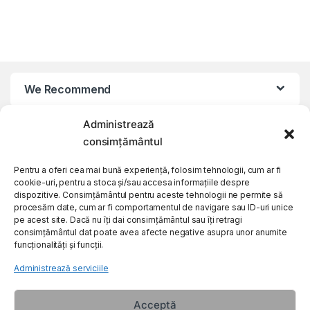
We Recommend
Administrează
My Account
consimțământul
Customer Care
Pentru a oferi cea mai bună experiență, folosim tehnologii, cum ar fi
cookie-uri, pentru a stoca și/sau accesa informațiile despre
dispozitive. Consimțământul pentru aceste tehnologii ne permite să
procesăm date, cum ar fi comportamentul de navigare sau ID-uri unice
About Us
pe acest site. Dacă nu îți dai consimțământul sau îți retragi
consimțământul dat poate avea afecte negative asupra unor anumite
funcționalități și funcții.
Administrează serviciile
Acceptă