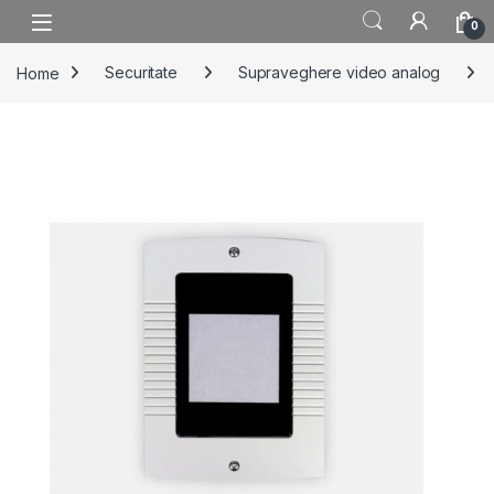
Skip to navigation
Skip to content
0
Home
Securitate
Supraveghere video analog