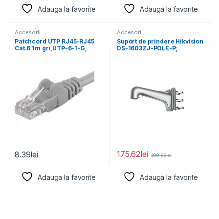
Adauga la favorite
Adauga la favorite
Accesorii
Accesorii
Patchcord UTP RJ45-RJ45
Suport de prindere Hikvision
Cat.6 1m gri,UTP-6-1-G,
DS-1603ZJ-POLE-P;
pachcord din cupru
Material: Aluminum Alloy,
Steel, and
175.62
lei
8.39
lei
399.99
lei
Adauga la favorite
Adauga la favorite