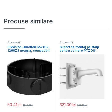
Produse similare
Accesorii
Accesorii
Hikvision Junction Box DS-
Suport de montaj pe stalp
1260ZJ neagra, compatibil
pentru camere PTZ DS-
cu bullet camera, aliaj
1604ZJ-BOX-POLE, material
50.41
lei
321.00
lei
114.28
lei
732.76
lei