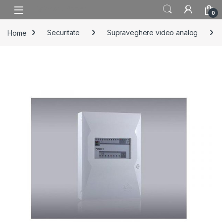
Skip to navigation
Skip to content
0
Home
Securitate
Supraveghere video analog