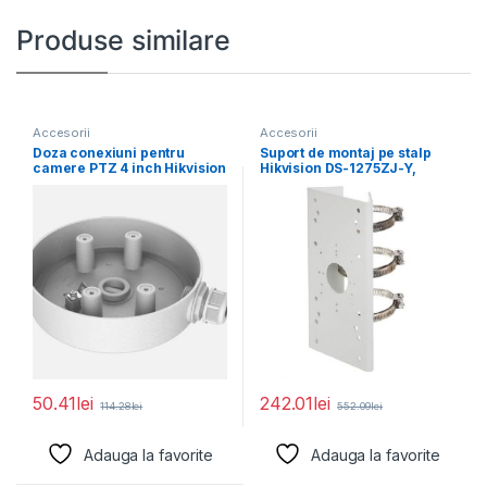
Produse similare
Accesorii
Accesorii
Doza conexiuni pentru
Suport de montaj pe stalp
camere PTZ 4 inch Hikvision
Hikvision DS-1275ZJ-Y,
DS-1280ZJ-SD11, material
dimensiuni: 67 mm
50.41
lei
242.01
lei
114.28
lei
552.09
lei
Adauga la favorite
Adauga la favorite