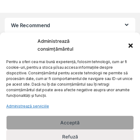
We Recommend
Administrează
My Account
consimțământul
Customer Care
Pentru a oferi cea mai bună experiență, folosim tehnologii, cum ar fi
cookie-uri, pentru a stoca și/sau accesa informațiile despre
dispozitive. Consimțământul pentru aceste tehnologii ne permite să
procesăm date, cum ar fi comportamentul de navigare sau ID-uri unice
About Us
pe acest site. Dacă nu îți dai consimțământul sau îți retragi
consimțământul dat poate avea afecte negative asupra unor anumite
funcționalități și funcții.
Administrează serviciile
Acceptă
Refuză