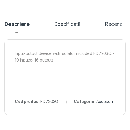
Descriere
Specificatii
Recenzii
Input-output device with isolator included FD7203O:-
10 inputs;- 16 outputs.
Cod produs:
FD7203O
Categorie:
Accesorii