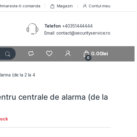
Urmareste-ti comanda
Magazin
Contul meu
Telefon
+40351444444
Email: contact@securityservice.ro
0.00
lei
0
larma (de la 2 la 4
entru centrale de alarma (de la
tock