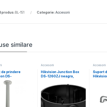
 produs:
BL-151
Categorie:
Accesorii
use similare
ii
Accesorii
Accesorii
 de prindere
Hikvision Junction Box
Suport d
ion DS-
DS-1260ZJ neagra,
Hikvisi
J;white Aluminum
compatibil cu bullet
POLE-P; 
 Φ116.5×500mm
camera, aliaj
Aluminum
and