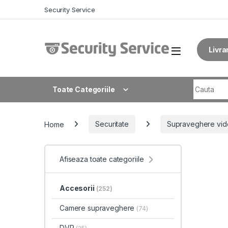
Skip to navigation
Skip to content
Security Service
Livra
Search fo
Toate Categoriile
Home
Securitate
Supraveghere vid
Afiseaza toate categoriile
Accesorii
(252)
Camere supraveghere
(74)
DVR