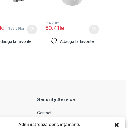
114.28
lei
lei
50.41
lei
399.99
lei
dauga la favorite
Adauga la favorite
Security Service
Contact
Despre noi
Administrează consimțământul