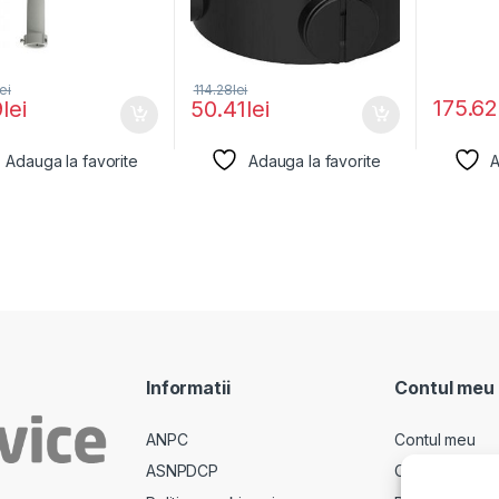
lei
114.28
lei
175.62
9
lei
50.41
lei
Adauga la favorite
Adauga la favorite
A
Informatii
Contul meu
ANPC
Contul meu
ASNPDCP
Comenzi