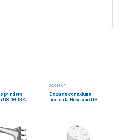
Accesorii
e prindere
Doza de conexiune
on DS-1603ZJ-
inclinata Hikvision DS-
Material:
1240ZJ, Aluminum alloy,
 Alloy, Steel,
Φ145× 63mm