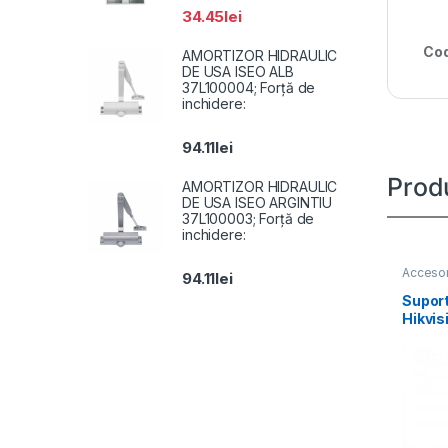
34.45
lei
Cod
AMORTIZOR HIDRAULIC
DE USA ISEO ALB
37L100004; Forță de
inchidere:
94.11
lei
Prod
AMORTIZOR HIDRAULIC
DE USA ISEO ARGINTIU
37L100003; Forță de
inchidere:
Accesor
94.11
lei
Suport
Hikvis
1662Z
alloy