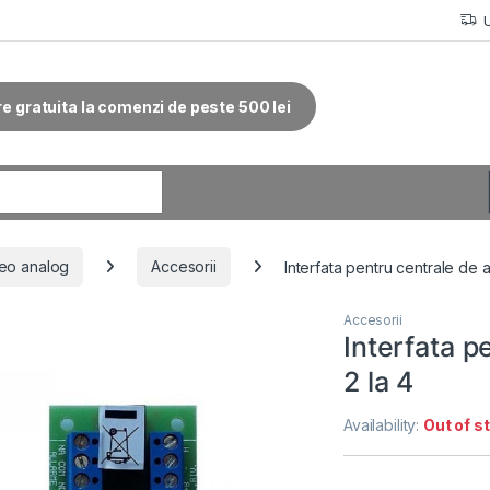
re gratuita la comenzi de peste 500 lei
r:
eo analog
Accesorii
Interfata pentru centrale de a
Accesorii
Interfata p
2 la 4
Availability:
Out of s