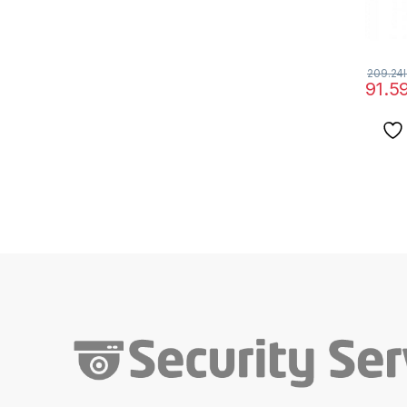
209.24
91.5