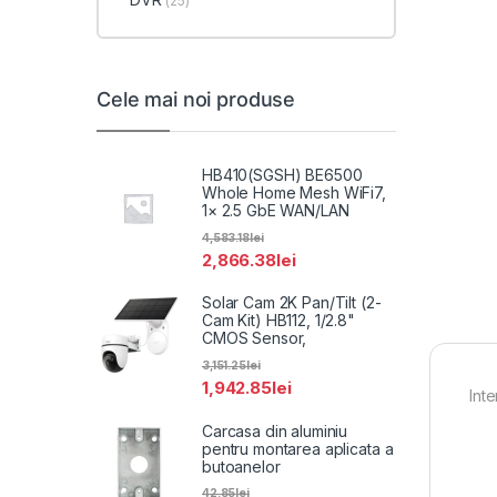
(25)
Cele mai noi produse
HB410(SGSH) BE6500
Whole Home Mesh WiFi7,
1× 2.5 GbE WAN/LAN
4,583.18
lei
2,866.38
lei
Solar Cam 2K Pan/Tilt (2-
Cam Kit) HB112, 1/2.8"
CMOS Sensor,
3,151.25
lei
1,942.85
lei
Int
Carcasa din aluminiu
pentru montarea aplicata a
butoanelor
42.85
lei