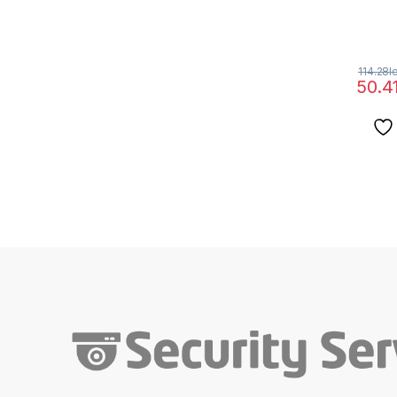
114.28
l
50.4