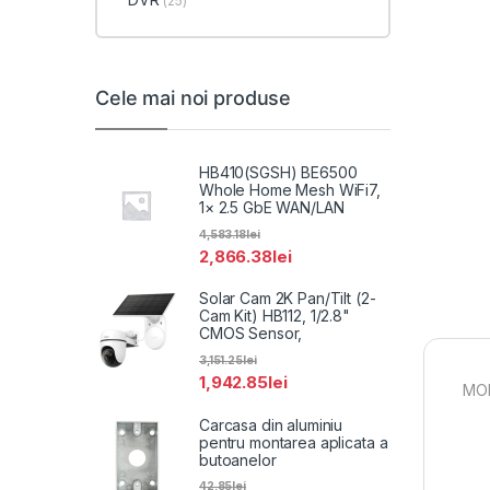
(25)
Cele mai noi produse
HB410(SGSH) BE6500
Whole Home Mesh WiFi7,
1× 2.5 GbE WAN/LAN
4,583.18
lei
2,866.38
lei
Solar Cam 2K Pan/Tilt (2-
Cam Kit) HB112, 1/2.8"
CMOS Sensor,
3,151.25
lei
1,942.85
lei
MOD
Carcasa din aluminiu
pentru montarea aplicata a
butoanelor
42.85
lei