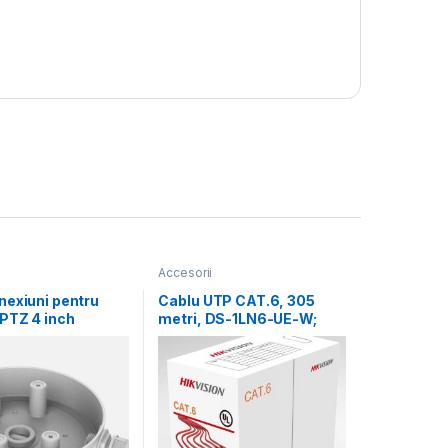
Accesorii
nexiuni pentru
Cablu UTP CAT.6, 305
PTZ 4 inch
metri, DS-1LN6-UE-W;
on DS-1280ZJ-
Diametru fir: 0.53mm,
terial
OFC,