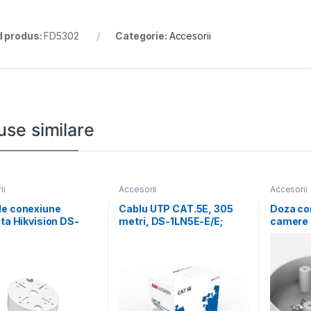
 produs:
FD5302
Categorie:
Accesorii
use similare
ii
Accesorii
Accesorii
de conexiune
Cablu UTP CAT.5E, 305
Doza co
ata Hikvision DS-
metri, DS-1LN5E-E/E;
camere 
, Aluminum alloy,
Diametru fir: 0.45mm,
Hikvisi
× 63mm
OFC,
SD11, ma