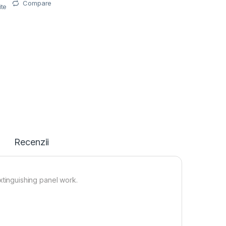
Compare
ite
Recenzii
inguishing panel work.