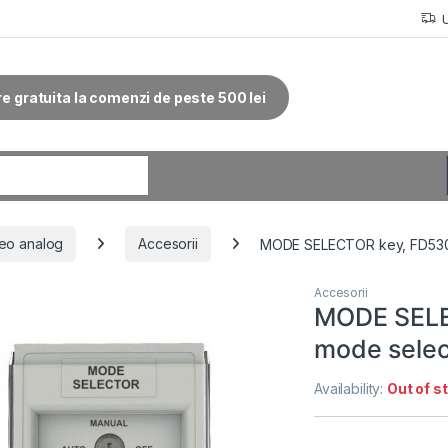
re gratuita la comenzi de peste 500 lei
r:
eo analog
Accesorii
MODE SELECTOR key, FD5302
Accesorii
MODE SELE
mode selec
Availability:
Out of s