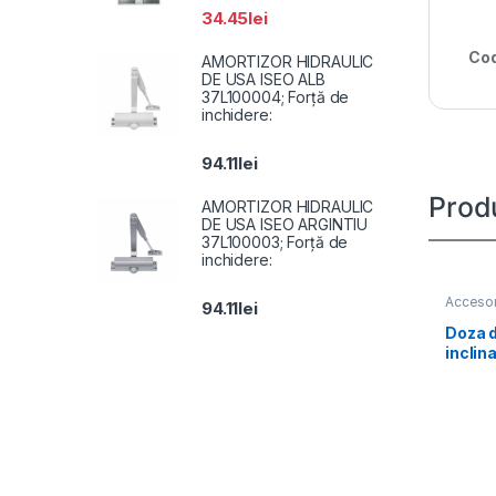
34.45
lei
Cod
AMORTIZOR HIDRAULIC
DE USA ISEO ALB
37L100004; Forță de
inchidere:
94.11
lei
Prod
AMORTIZOR HIDRAULIC
DE USA ISEO ARGINTIU
37L100003; Forță de
inchidere:
Accesor
94.11
lei
Doza 
inclin
1240ZJ
Φ145