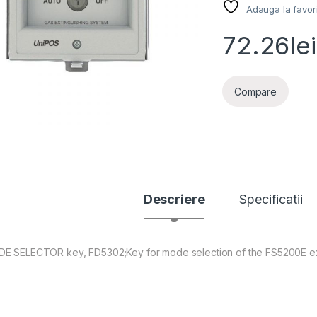
Adauga la favor
72.26
lei
Compare
Descriere
Specificatii
E SELECTOR key, FD5302;Key for mode selection of the FS5200E ext