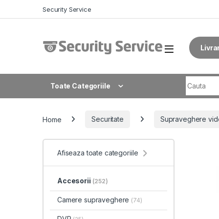
Skip to navigation
Skip to content
Security Service
Livra
Search fo
Toate Categoriile
Home
Securitate
Supraveghere vid
Afiseaza toate categoriile
Accesorii
(252)
Camere supraveghere
(74)
DVR