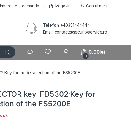
Urmareste-ti comanda
Magazin
Contul meu
Telefon
+40351444444
Email: contact@securityservice.ro
0.00
lei
0
;Key for mode selection of the FS5200E
CTOR key, FD5302;Key for
tion of the FS5200E
tock