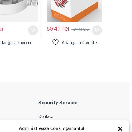
594.11
lei
ei
1,744.53
lei
dauga la favorite
Adauga la favorite
Security Service
Contact
Despre noi
Administrează consimțământul