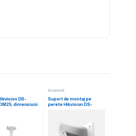
Accesorii
ikvision DS-
Suport de montaj pe
DM25; dimensiuni:
perete Hikvision DS-
5×165mm.
1272ZJ-110-TRS, material
aliaj de