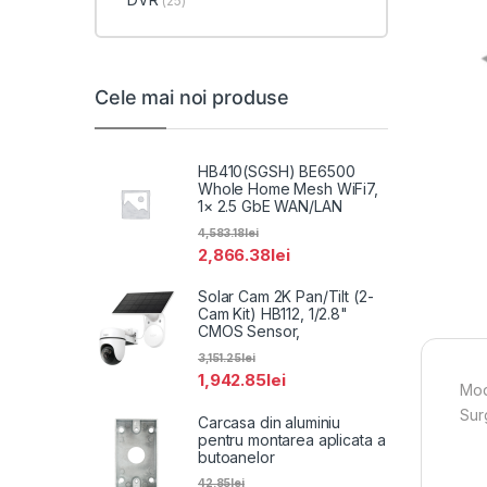
(25)
Cele mai noi produse
HB410(SGSH) BE6500
Whole Home Mesh WiFi7,
1× 2.5 GbE WAN/LAN
4,583.18
lei
2,866.38
lei
Solar Cam 2K Pan/Tilt (2-
Cam Kit) HB112, 1/2.8"
CMOS Sensor,
3,151.25
lei
1,942.85
lei
Mod
Sur
Carcasa din aluminiu
pentru montarea aplicata a
butoanelor
42.85
lei