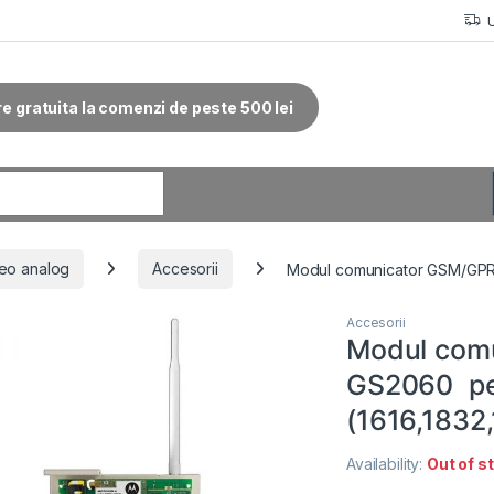
re gratuita la comenzi de peste 500 lei
r:
eo analog
Accesorii
Modul comunicator GSM/GPR
Accesorii
Modul com
GS2060 pe
(1616,1832,
Availability:
Out of s