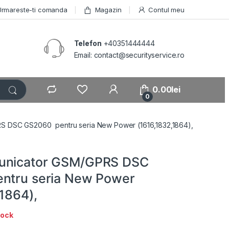
Urmareste-ti comanda
Magazin
Contul meu
Telefon
+40351444444
Email: contact@securityservice.ro
0.00
lei
0
S DSC GS2060 pentru seria New Power (1616,1832,1864),
unicator GSM/GPRS DSC
ntru seria New Power
1864),
tock