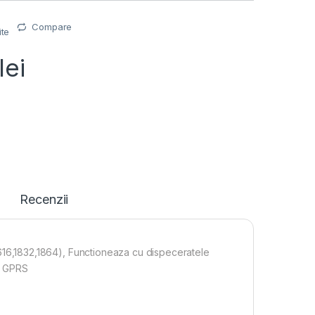
Compare
ite
lei
Recenzii
,1832,1864), Functioneaza cu dispeceratele
in GPRS