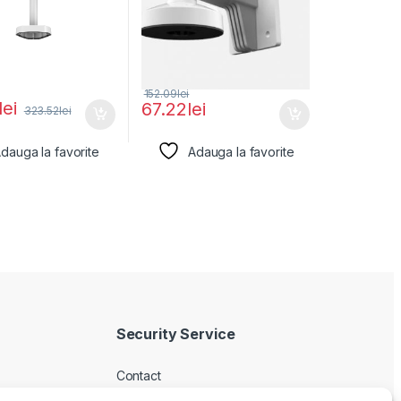
152.09
lei
lei
67.22
lei
323.52
lei
dauga la favorite
Adauga la favorite
Security Service
Contact
Despre noi