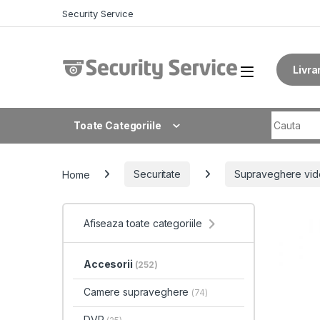
Skip to navigation
Skip to content
Security Service
Livra
Search fo
Toate Categoriile
Home
Securitate
Supraveghere vid
Afiseaza toate categoriile
Accesorii
(252)
Camere supraveghere
(74)
DVR