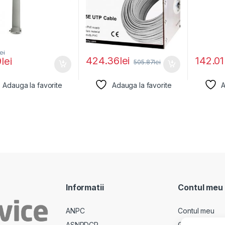
lei
424.36
lei
142.01
9
lei
505.87
lei
Adauga la favorite
Adauga la favorite
A
Informatii
Contul meu
ANPC
Contul meu
ASNPDCP
Comenzi