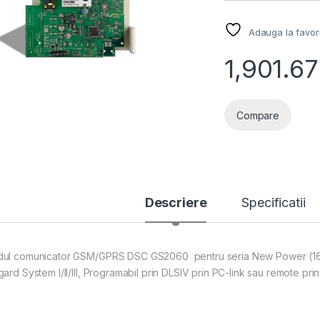
Adauga la favor
1,901.67
Compare
Descriere
Specificatii
ul comunicator GSM/GPRS DSC GS2060 pentru seria New Power (1616
gard System I/II/III, Programabil prin DLSIV prin PC-link sau remote pr