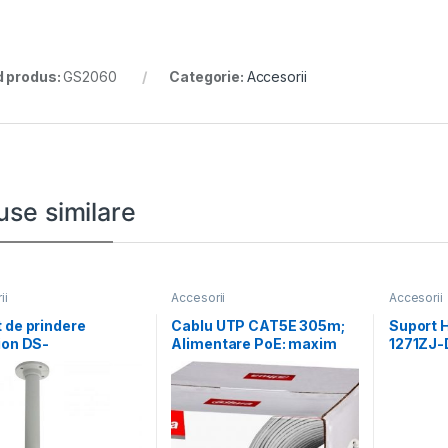
 produs:
GS2060
Categorie:
Accesorii
use similare
ii
Accesorii
Accesorii
 de prindere
Cablu UTP CAT5E 305m;
Suport H
ion DS-
Alimentare PoE: maxim
1271ZJ-
J;white Aluminum
160m, conductor: 0.45*
560×16
 Φ116.5×500mm