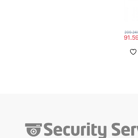
209.24
91.5