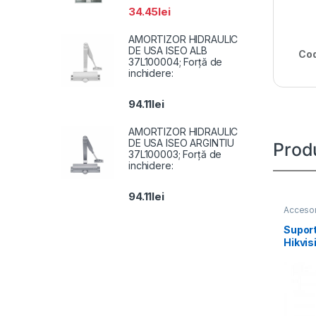
34.45
lei
AMORTIZOR HIDRAULIC
DE USA ISEO ALB
Cod
37L100004; Forță de
inchidere:
94.11
lei
AMORTIZOR HIDRAULIC
DE USA ISEO ARGINTIU
Prod
37L100003; Forță de
inchidere:
94.11
lei
Accesor
Suport
Hikvis
1662Z
alloy