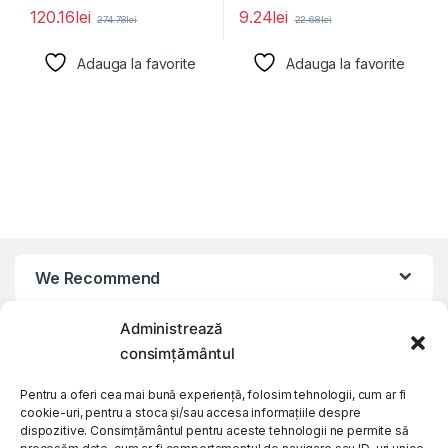
120.16
lei
9.24
lei
274.78
lei
22.68
lei
Adauga la favorite
Adauga la favorite
We Recommend
Administrează
My Account
consimțământul
Customer Care
Pentru a oferi cea mai bună experiență, folosim tehnologii, cum ar fi
cookie-uri, pentru a stoca și/sau accesa informațiile despre
dispozitive. Consimțământul pentru aceste tehnologii ne permite să