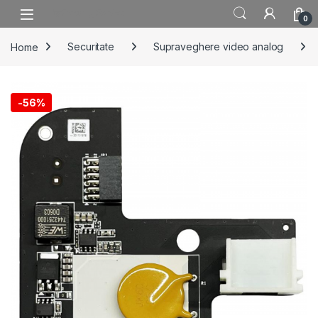
Skip to navigation
Skip to content
0
Home
Securitate
Supraveghere video analog
-
56%