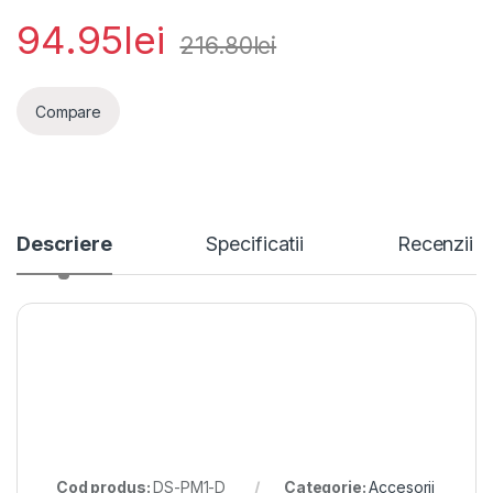
94.95
lei
216.80
lei
Compare
Descriere
Specificatii
Recenzii
Cod produs:
DS-PM1-D
Categorie:
Accesorii