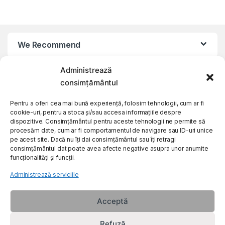
We Recommend
Administrează
My Account
consimțământul
Customer Care
Pentru a oferi cea mai bună experiență, folosim tehnologii, cum ar fi
cookie-uri, pentru a stoca și/sau accesa informațiile despre
dispozitive. Consimțământul pentru aceste tehnologii ne permite să
procesăm date, cum ar fi comportamentul de navigare sau ID-uri unice
About Us
pe acest site. Dacă nu îți dai consimțământul sau îți retragi
consimțământul dat poate avea afecte negative asupra unor anumite
funcționalități și funcții.
Administrează serviciile
Acceptă
Refuză