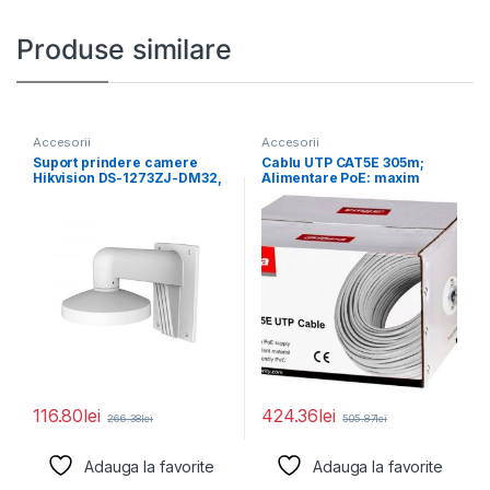
Produse similare
Accesorii
Accesorii
Suport prindere camere
Cablu UTP CAT5E 305m;
Hikvision DS-1273ZJ-DM32,
Alimentare PoE: maxim
material aluminiu; Hikvision
160m, conductor: 0.45*
white; Aluminum
116.80
lei
424.36
lei
266.38
lei
505.87
lei
Adauga la favorite
Adauga la favorite