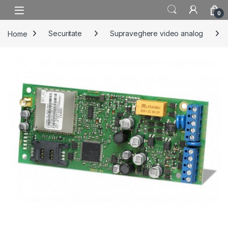
Skip to navigation
Skip to content
0
Home
Securitate
Supraveghere video analog