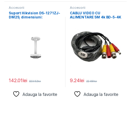
Accesorii
Accesorii
Suport Hikvision DS-1271ZJ-
CABLU VIDEO CU
DM25; dimensiuni:
ALIMENTARE 5M 4k BD-5-4K
560×165×165mm.
142.01
lei
9.24
lei
323.52
lei
22.68
lei
Adauga la favorite
Adauga la favorite