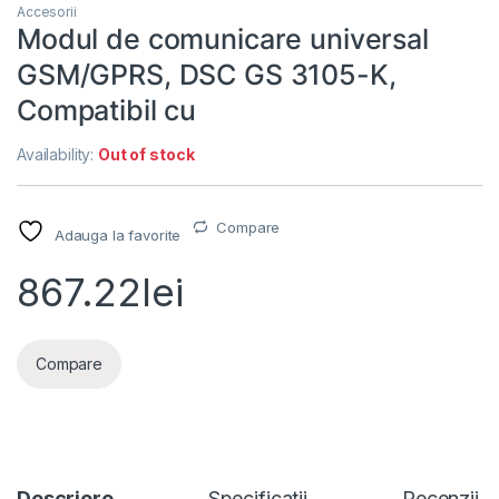
Accesorii
Modul de comunicare universal
GSM/GPRS, DSC GS 3105-K,
Compatibil cu
Availability:
Out of stock
Compare
Adauga la favorite
867.22
lei
Compare
Descriere
Specificatii
Recenzii