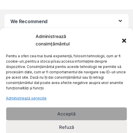
We Recommend
Administrează
My Account
consimțământul
Customer Care
Pentru a oferi cea mai bună experiență, folosim tehnologii, cum ar fi
cookie-uri, pentru a stoca și/sau accesa informațiile despre
dispozitive. Consimțământul pentru aceste tehnologii ne permite să
procesăm date, cum ar fi comportamentul de navigare sau ID-uri unice
About Us
pe acest site. Dacă nu îți dai consimțământul sau îți retragi
consimțământul dat poate avea afecte negative asupra unor anumite
funcționalități și funcții.
Administrează serviciile
Acceptă
Refuză