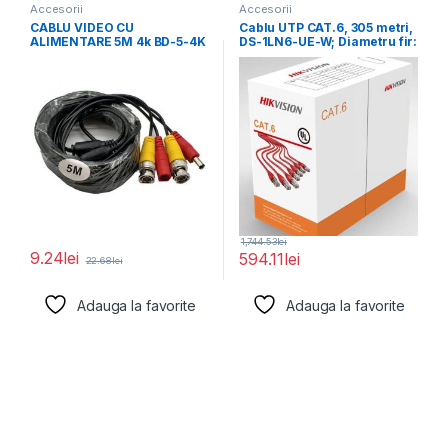
Accesorii
Accesorii
CABLU VIDEO CU
Cablu UTP CAT.6, 305 metri,
ALIMENTARE 5M 4k BD-5-4K
DS-1LN6-UE-W; Diametru fir:
0.53mm, OFC,
1,744.53
lei
9.24
lei
594.11
lei
22.68
lei
Adauga la favorite
Adauga la favorite