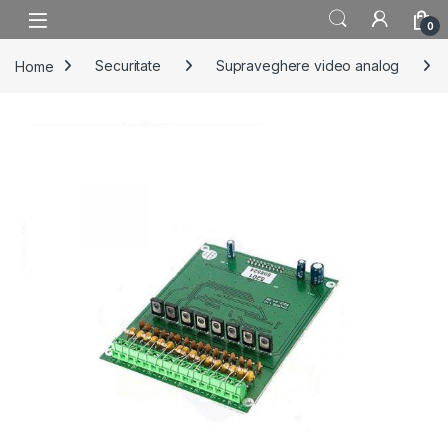
Skip to navigation
Skip to content
0
Home
Securitate
Supraveghere video analog