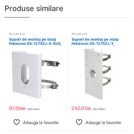
Produse similare
Accesorii
Accesorii
Suport de montaj pe stalp
Suport de montaj pe stalp
Hikvision DS-1275ZJ-S-SUS,
Hikvision DS-1275ZJ-Y,
dimensiuni: 144 mm
dimensiuni: 67 mm
91.59
lei
242.01
lei
209.24
lei
552.09
lei
Adauga la favorite
Adauga la favorite