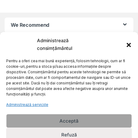
We Recommend
Administrează
My Account
consimțământul
Customer Care
Pentru a oferi cea mai bună experiență, folosim tehnologii, cum ar fi
cookie-uri, pentru a stoca și/sau accesa informațiile despre
dispozitive. Consimțământul pentru aceste tehnologii ne permite să
procesăm date, cum ar fi comportamentul de navigare sau ID-uri unice
About Us
pe acest site. Dacă nu îți dai consimțământul sau îți retragi
consimțământul dat poate avea afecte negative asupra unor anumite
funcționalități și funcții.
Administrează serviciile
Acceptă
Refuză