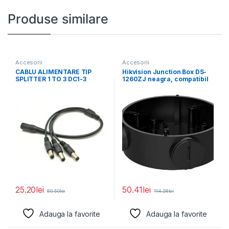
Produse similare
Accesorii
Accesorii
CABLU ALIMENTARE TIP
Hikvision Junction Box DS-
SPLITTER 1 TO 3 DC1-3
1260ZJ neagra, compatibil
Pachet 10
cu bullet camera, aliaj
25.20
lei
50.41
lei
60.50
lei
114.28
lei
Adauga la favorite
Adauga la favorite