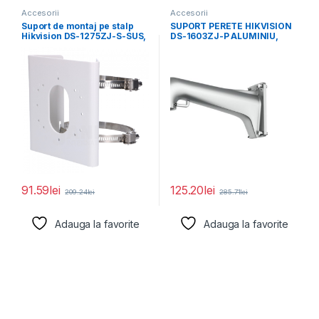
Accesorii
Accesorii
Suport de montaj pe stalp
SUPORT PERETE HIKVISION
Hikvision DS-1275ZJ-S-SUS,
DS-1603ZJ-P ALUMINIU,
dimensiuni: 144 mm
PLATINUM GRAY
91.59
lei
125.20
lei
209.24
lei
285.71
lei
Adauga la favorite
Adauga la favorite