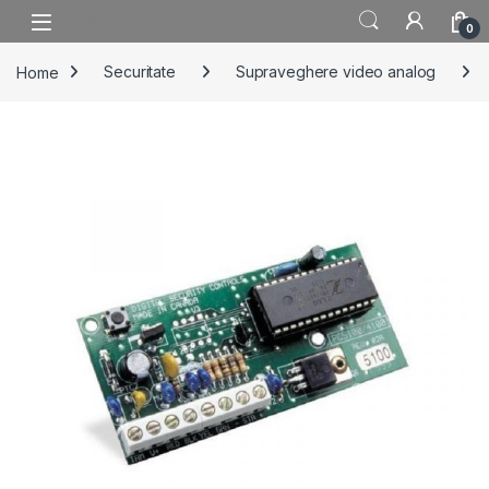
Skip to navigation
Skip to content
0
Home
Securitate
Supraveghere video analog